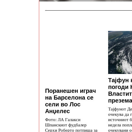
Тајфун ќ
погоди 
Поранешен играч
Властит
на Барселона се
презема
сели во Лос
Тајфунот Д
Анџелес
очекува да 
источниот б
Фото: ЛА Галакси
недела попл
Шпанскиот фудбалер
очекувани 
Серхи Роберто потпиша за