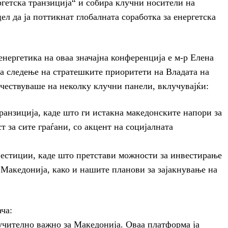
ргетска транзиција“ и собира клучни носители на
ел да ја поттикнат глобалната соработка за енергетска
нергетика на оваа значајна конференција е м-р Елена
а следење на стратешките приоритети на Владата на
чествуваше на неколку клучни панели, вклучувајќи:
транзиција, каде што ги истакна македонските напори за
 за сите граѓани, со акцент на социјалната
вестиции, каде што претстави можности за инвестирање
 Македонија, како и нашите планови за зајакнување на
ча:
учително важно за Македонија. Оваа платформа ја