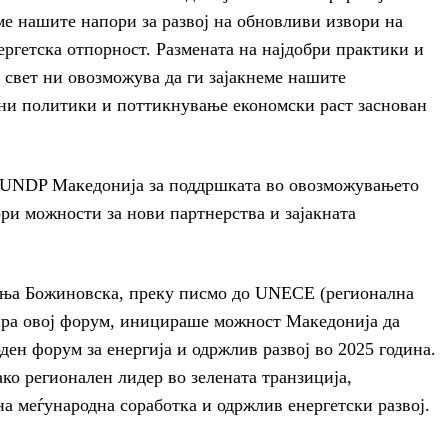
ме нашите напори за развој на обновливи извори на
ергетска отпорност. Размената на најдобри практики и
 свет ни овозможува да ги зајакнеме нашите
ени политики и поттикнување економски раст заснован
о UNDP Македонија за поддршката во овозможувањето
ори можности за нови партнерства и зајакната
Сања Божиновска, преку писмо до UNECE (регионална
зира овој форум, иницираше можност Македонија да
ен форум за енергија и одржлив развој во 2025 година.
ако регионален лидер во зелената транзиција,
на меѓународна соработка и одржлив енергетски развој.