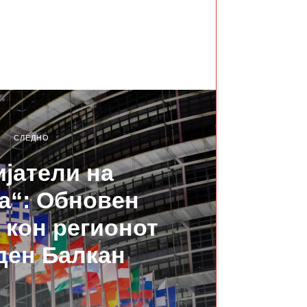
СЛЕДНО
ијатели на
а“: Обновен
 кон регионот
ден Балкан