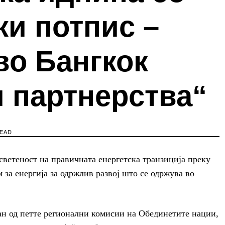
и потпис –
во Бангкок
 партнерства“
READ
осветеност на правичната енергетска транзиција преку
 за енергија за одржлив развој што се одржува во
ан од петте регионални комисии на Обединетите нации,