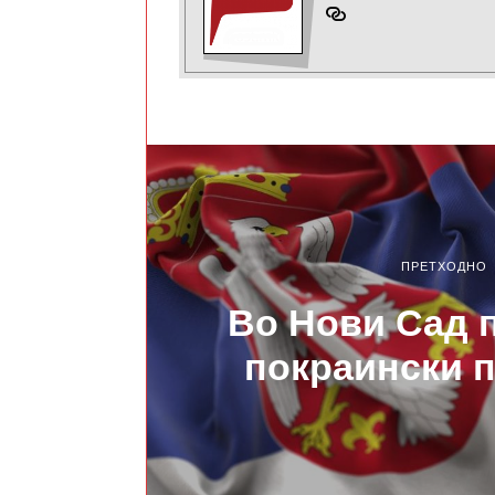
ПРЕТХОДНО
Во Нови Сад 
покраински 