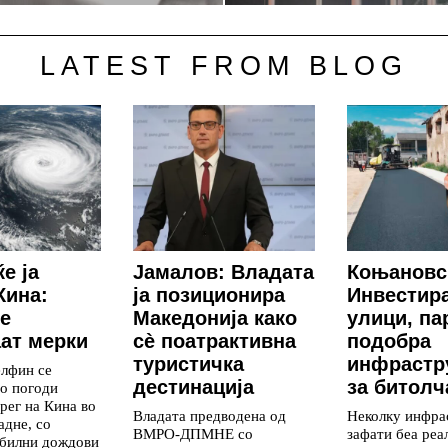
LATEST FROM BLOG
е ја
Јамалов: Владата
Коњановс
Кина:
ја позиционира
Инвестир
е
Македонија како
улици, па
ат мерки
сè поатрактивна
подобра
туристичка
инфрастр
елфин се
дестинација
за битолч
го погоди
рег на Кина во
Владата предводена од
Неколку инфра
адне, со
ВМРО-ДПМНЕ со
зафати беа реа
обилни дождови