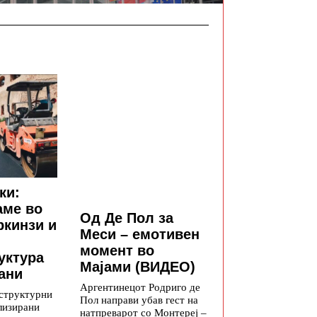
ки:
аме во
Од Де Пол за
ркинзи и
Меси – емотивен
момент во
уктура
Мајами (ВИДЕО)
ани
Аргентинецот Родриго де
структурни
Пол направи убав гест на
лизирани
натпреварот со Монтереј –