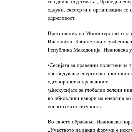
се одвива под темата „Праведна ене
одлуки, експерти и организации со ц
одржливост.
Претставник на Министерството за е
Ивановска, Кабинетски службеник з
Република Македонија. Ивановска у
•Сесијата за праведни политики за 
обезбедување енергетска пристапност
одговорност и праведност.
•Дискусијата за глобални зелени ин
во обновливи извори на енергија во
енергетската сигурност.
Во своето обраќање, Ивановска пора
„Учеството на вакви форуми е искл