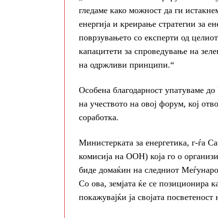
гледаме како можност да ги истакне
енергија и креирање стратегии за ен
поврзувањето со експерти од целиот
капацитети за спроведување на зел
на одржливи принципи.“
Особена благодарност упатуваме д
на учеството на овој форум, кој отв
соработка.
Министерката за енергетика, г-ѓа 
комисија на ООН) која го о органи
биде домаќин на следниот Меѓународ
Со ова, земјата ќе се позиционира к
покажувајќи ја својата посветеност 