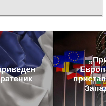
„Пр
приведен
Европ
пратеник
пристап
Запа