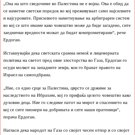
„Она на што сведочиме во Палестина не е војна. Ова е обид да
се наметне светски поредок во кој преживуваат само најсилните
и најсуровите. Присилното наметнување на арбитрарен систем
во кој се што имаме како човештво може да биде загадено, сите
заеднички вредности можат да бидат компромитирани“, рече
Ердоган.
Истакнувајќи дека светската срамна немоќ и лицемерната
политика на светот пред овие злосторства во Газа, Ердоган го
осуди молкот на западните земји, кои го бранат правото на
Израел на самоодбрана.
„Ние, со едно срце за Палестина, цврсто се држиме за
наследството на Ибрахим, кој го прифаќа целото човештво како
духовни деца. Ние го следиме патот на мирот и спасението на
кој се сите пионери на добрината и сите наши пратеници“,
порача Ердоган.
Нагласи дека народот на Газа со својот чесен отпор и со својот