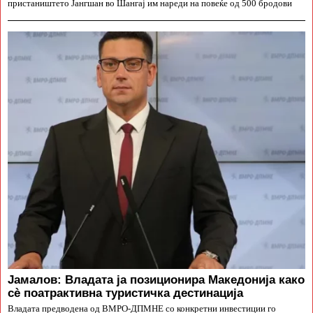
пристаништето Јангшан во Шангај им нареди на повеќе од 500 бродови
Јамалов: Владата ја позиционира Македонија како
сè поатрактивна туристичка дестинација
Владата предводена од ВМРО-ДПМНЕ со конкретни инвестиции го