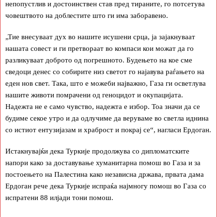
непопустлив и достоинствен став пред тираните, го потсетува
човештвото на доблестите што ги има заборавено.
„Тие внесуваат дух во нашите исушени срца, ја зајакнуваат
нашата совест и ги претвораат во компаси кои можат да го
разликуваат доброто од погрешното. Будењето на кое сме
сведоци денес со собирите низ светот го најавува раѓањето на
еден нов свет. Така, што е можеби најважно, Газа ги осветлува
нашите животи помрачени од геноцидот и окупацијата.
Надежта не е само чувство, надежта е избор. Тоа значи да се
будиме секое утро и да одлучиме да веруваме во светла иднина
со истиот ентузијазам и храброст и покрај се“, нагласи Ердоган.
Истакнувајќи дека Туркије продолжува со дипломатските
напори како за доставување хуманитарна помош во Газа и за
постоењето на Палестина како независна држава, првата дама
Ердоган рече дека Туркије испраќа најмногу помош во Газа со
испратени 88 илјади тони помош.