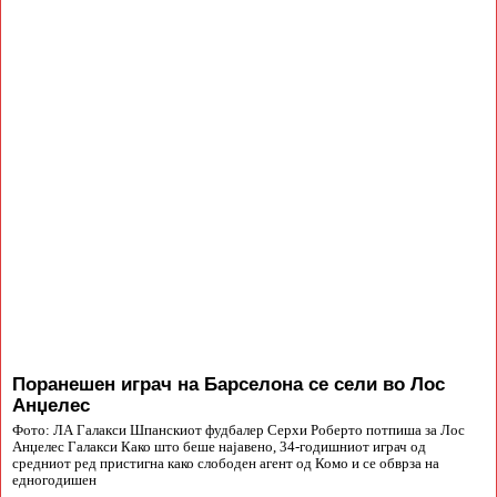
Поранешен играч на Барселона се сели во Лос
Анџелес
Фото: ЛА Галакси Шпанскиот фудбалер Серхи Роберто потпиша за Лос
Анџелес Галакси Како што беше најавено, 34-годишниот играч од
средниот ред пристигна како слободен агент од Комо и се обврза на
едногодишен