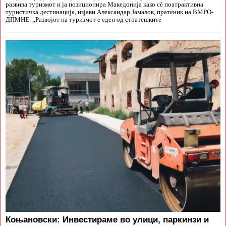
развива туризмот и ја позиционира Македонија како сè поатрактивна
туристичка дестинација, изјави Александар Јамалов, пратеник на ВМРО-
ДПМНЕ. „Развојот на туризмот е еден од стратешките
Коњановски: Инвестираме во улици, паркинзи и