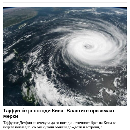
Тајфун ќе ја погоди Кина: Властите преземаат
мерки
Тајфунот Делфин се очекува да го погоди источниот брег на Кина во
недела попладне, со очекувани обилни дождови и ветрови, а