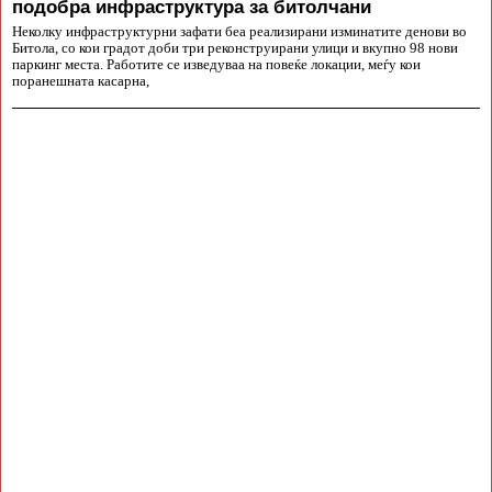
подобра инфраструктура за битолчани
Неколку инфраструктурни зафати беа реализирани изминатите денови во
Битола, со кои градот доби три реконструирани улици и вкупно 98 нови
паркинг места. Работите се изведуваа на повеќе локации, меѓу кои
поранешната касарна,