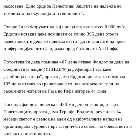
насловена„Едно срце за Палестина: Заштита на надежта во
темнината на окупацијата и геноцидот“.
Говорејќи на Форумот на кој присуствуваат околу 6.000 луѓе,
Ердоган истакна дека поминати се точно 395 дена откога
палестинските деца го повикаа светот да ги заштити на прес-
конференцијата што ја одржаа пред болницата Ал-Шифа.
Потсетувајќи дека поминаа 407 дена откако Фондот за деца на
Обединетите нации (УНИЦЕФ) ја дефинира Газа како
„гробница на деца“, првата дама Ердоган рече дека поминаа
195 дена откако во гранатирањето на шаторскиот град на
раселените жители на Газа во Рафа изгореа 44 лица.
Посочувајќи дека денеска е 428-ми ден од геноцидот врз
Палестинците, првата дама Туркије, Ердоган, рече дека 14
месеци светот е сведок на еден од најбруталните напади на
организирана суровост врз заедничката совест на човештвото и
човечкото достоинство.