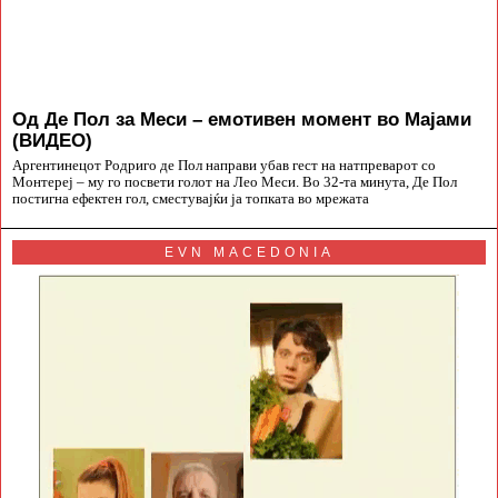
Од Де Пол за Меси – емотивен момент во Мајами
(ВИДЕО)
Аргентинецот Родриго де Пол направи убав гест на натпреварот со
Монтереј – му го посвети голот на Лео Меси. Во 32-та минута, Де Пол
постигна ефектен гол, сместувајќи ја топката во мрежата
EVN MACEDONIA