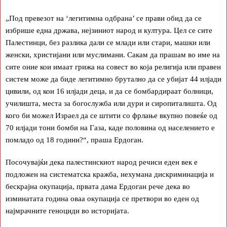
„Под превезот на ‘легитимна одбрана’ се прави обид да се
избрише една држава, нејзиниот народ и култура. Цел се сите
Палестинци, без разлика дали се млади или стари, машки или
женски, христијани или муслимани. Сакам да прашам во име на
сите оние кои имаат грижа на совест во која религија или правен
систем може да биде легитимно брутално да се убијат 44 илјади
цивили, од кои 16 илјади деца, и да се бомбардираат болници,
училишта, места за богослужба или дури и сиропиталишта. Од
кого би можел Израел да се штити со фрлање вкупно повеќе од
70 илјади тони бомби на Газа, каде половина од населението е
помладо од 18 години?“, праша Ердоган.
Посочувајќи дека палестинскиот народ речиси еден век е
подложен на систематска кражба, нехумана дискриминација и
бескрајна окупација, првата дама Ердоган рече дека во
изминатата година оваа окупација се претвори во еден од
најмрачните геноциди во историјата.