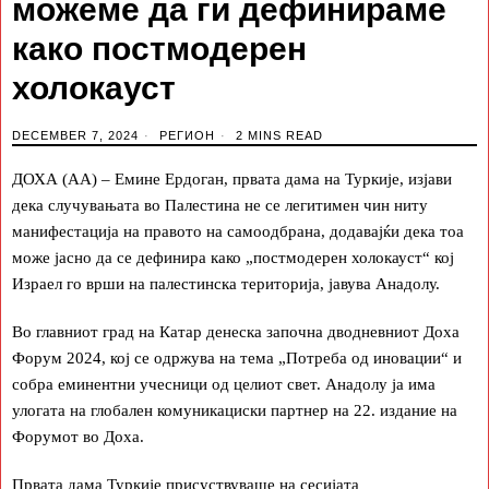
можеме да ги дефинираме
како постмодерен
холокауст
DECEMBER 7, 2024
РЕГИОН
2 MINS READ
ДОХА (АА) – Емине Ердоган, првата дама на Туркије, изјави
дека случувањата во Палестина не се легитимен чин ниту
манифестација на правото на самоодбрана, додавајќи дека тоа
може јасно да се дефинира како „постмодерен холокауст“ кој
Израел го врши на палестинска територија, јавува Анадолу.
Во главниот град на Катар денеска започна дводневниот Доха
Форум 2024, кој се одржува на тема „Потреба од иновации“ и
собра еминентни учесници од целиот свет. Анадолу ја има
улогата на глобален комуникациски партнер на 22. издание на
Форумот во Доха.
Првата дама Туркије присуствуваше на сесијата