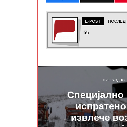
E-POST
ПОСЛЕД
ПРЕТХОДНО
Специјално
испратено 
извлече во