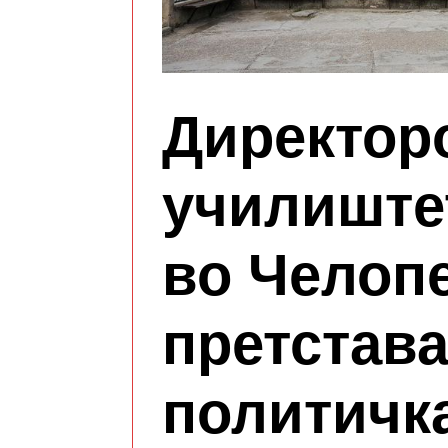
Директор
училиштет
во Челопе
претстава
политичк