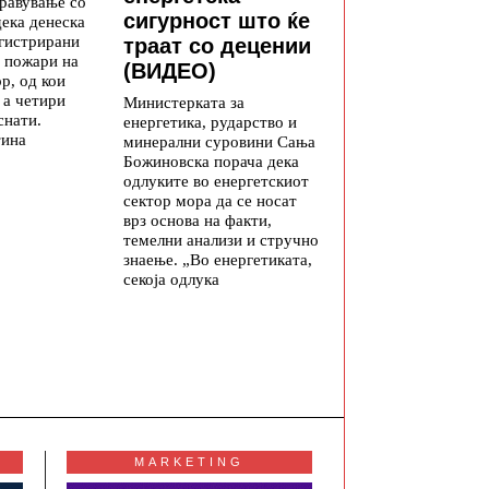
равување со
сигурност што ќе
дека денеска
егистрирани
траат со децении
 пожари на
(ВИДЕО)
р, од кои
 а четири
Министерката за
снати.
енергетика, рударство и
тина
минерални суровини Сања
Божиновска порача дека
одлуките во енергетскиот
сектор мора да се носат
врз основа на факти,
темелни анализи и стручно
знаење. „Во енергетиката,
секоја одлука
MARKETING