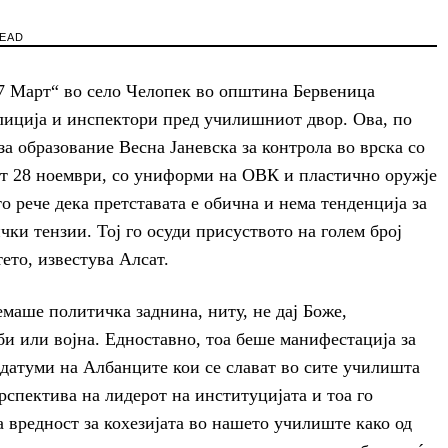
READ
7 Март“ во село Челопек во општина Бервеница
лиција и инспектори пред училишниот двор. Ова, по
а образование Весна Јаневска за контрола во врска со
от 28 ноември, со униформи на ОВК и пластично оружје
о рече дека претставата е обична и нема тенденција за
ки тензии. Тој го осуди присуството на голем број
ето, известува Алсат.
емаше политичка заднина, ниту, не дај Боже,
би или војна. Едноставно, тоа беше манифестација за
 датуми на Албанците кои се слават во сите училишта
рспектива на лидерот на институцијата и тоа го
 вредност за кохезијата во нашето училиште како од