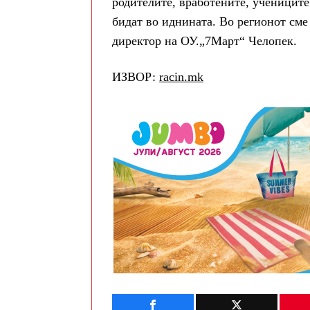
родителите, вработените, учениците 
бидат во иднината. Во регионот сме 
директор на ОУ.„7Март“ Челопек.
ИЗВОР:
racin.mk