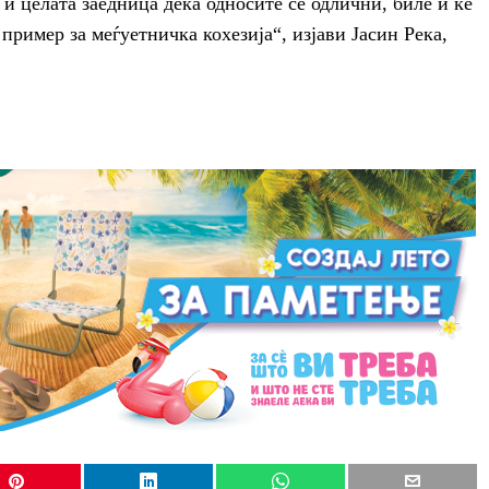
и целата заедница дека односите се одлични, биле и ќе
пример за меѓуетничка кохезија“, изјави Јасин Река,