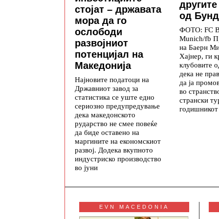
другите
стојат – државата
од Бунд
мора да го
ФОТО: FC B
ослободи
Munich/fb П
развојниот
на Баерн М
потенцијал на
Хајнер, ги 
Македонија
клубовите о
дека не пра
Најновите податоци на
да ја промо
Државниот завод за
во странств
статистика се уште едно
странски ту
сериозно предупредување
годишникот
дека македонското
рударство не смее повеќе
да биде оставено на
маргините на економскиот
развој. Додека вкупното
индустриско производство
во јуни
EVN MACEDONIA