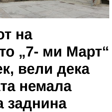
от на
о „7- ми Март“
к, вели дека
та немала
а заднина