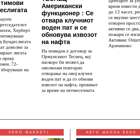
Центарот за уп
 тимови
Американски
кризи извести 
еслигата
до 13 часот, р
функционер : Се
се вкупно шест
ayern
отвара клучниот
отворен просто
ретседателот
воден пат и се
активни се два,
инхен, Херберт
обновува извозот
пожари се изга
критикуваше
Активни: Опш
на нафта
д Бундеслигата
Арачиново:
ват доволно за
На повидок е договор за
вираат лигата
Ормунскиот Теснец, кој
о преку
наскоро би можел да
рнеи. 72-
овозможи повторно
 зборуваше на
отворање на овој клучен
воден пат и да го обнови
извозот на нафта, прекинат
за време на петмесечната
VERO MARKETI
АВТО ШКОЛА БЕКО