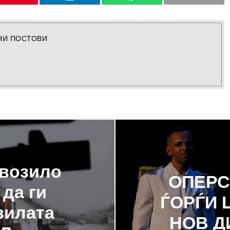
НИ ПОСТОВИ
 возило
ОПЕРС
да ги
ЃОРЃИ 
зилата
НОВ Д