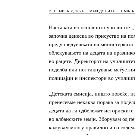
DECEMBER 2, 2024
МАКЕДОНИЈА
1 MIN 
Наставата во основното училиште „
започна денеска во присуство на по
предупредувањата на министерката з
облекувањето на децата на празник
во рацете. Директорот на училиштет
поделба или поттикнување меѓуетнич
полицајци и инспектори во училишт
„Детската емисија, ништо повеќе, н
пренесевме некаква порака за подел
децата да ги одбележат историските
во албанските земји. Зборувам од пе
кажувам многу правилно и со голема