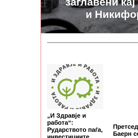
заглавени кај
и Никифо
„И Здравје и
работа“:
Претсед
Рударството паѓа,
Баерн с
инвестициите