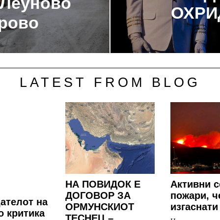
 Леуново
ОХРИ
рово
LATEST FROM BLOG
НА ПОВИДОК Е
Aктивни с
ДОГОВОР ЗА
пожари, ч
ателот на
ОРМУНСКИОТ
изгаснати
о критика
ТЕСНЕЦ –