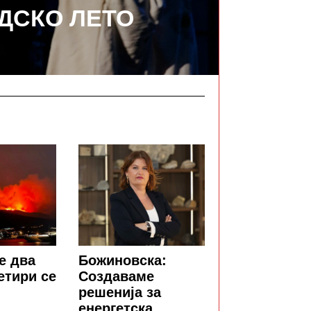
ДСКО ЛЕТО
е два
Божиновска:
етири се
Создаваме
решенија за
енергетска