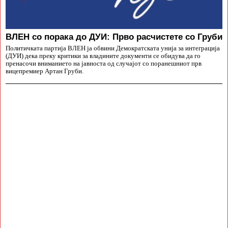
ВЛЕН со порака до ДУИ: Прво расчистете со Груби
Политичката партија ВЛЕН ја обвини Демократската унија за интеграција
(ДУИ) дека преку критики за владините документи се обидува да го
пренасочи вниманието на јавноста од случајот со поранешниот прв
вицепремиер Артан Груби.