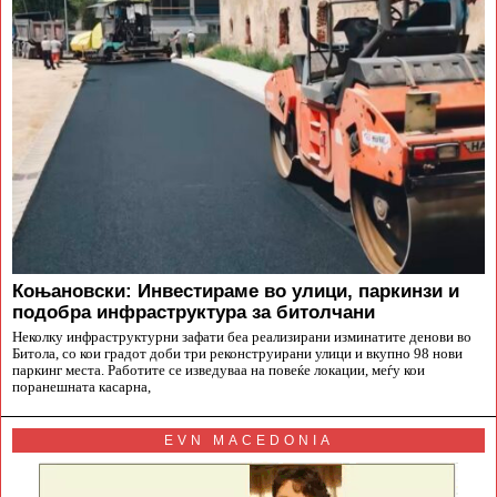
Коњановски: Инвестираме во улици, паркинзи и
подобра инфраструктура за битолчани
Неколку инфраструктурни зафати беа реализирани изминатите денови во
Битола, со кои градот доби три реконструирани улици и вкупно 98 нови
паркинг места. Работите се изведуваа на повеќе локации, меѓу кои
поранешната касарна,
EVN MACEDONIA