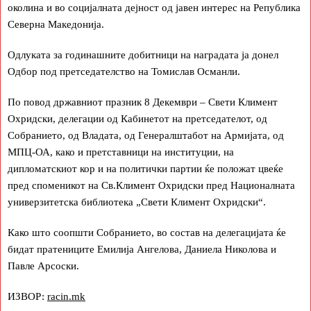
околина и во социјалната дејност од јавен интерес на Република
Северна Македонија.
Одлуката за годинашните добитници на наградата ја донел
Одбор под претседателство на Томислав Османли.
По повод државниот празник 8 Декември – Свети Климент
Охридски, делегации од Кабинетот на претседателот, од
Собранието, од Владата, од Генералштабот на Армијата, од
МПЦ-ОА, како и претставници на институции, на
дипломатскиот кор и на политички партии ќе положат цвеќе
пред споменикот на Св.Климент Охридски пред Националната
универзитетска библиотека „Свети Климент Охридски“.
Како што соопшти Собранието, во состав на делегацијата ќе
бидат пратениците Емилија Ангелова, Даниела Николова и
Павле Арсоски.
ИЗВОР:
racin.mk