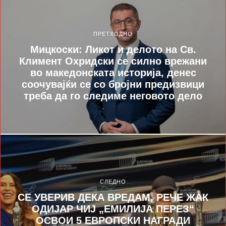
ПРЕТХОДНО
Мицкоски: Ликот и делото на Св.
Климент Охридски се силно врежани
во македонската историја, денес
соочувајќи се со бројни предизвици
треба да го следиме неговото дело
СЛЕДНО
СЕ УВЕРИВ ДЕКА ВРЕДАМ, РЕЧЕ ЖАК
ОДИЈАР ЧИЈ „ЕМИЛИЈА ПЕРЕЗ“
ОСВОИ 5 ЕВРОПСКИ НАГРАДИ