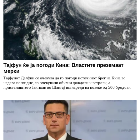
Тајфун ќе ја погоди Кина: Властите преземаат
мерки
Тајфунот Делфин се очекува да го погоди источниот брег на Кина во
недела попладне, со очекувани обилни дождови и ветрови, а
пристаништето Јангшан во Шангај им нареди на повеќе од 500 бродови