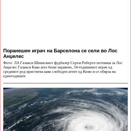
Поранешен играч на Барселона се сели во Лос
Анџелес
Фото: ЛА Галакси Шпанскиот фудбалер Серхи Роберто потпиша за Лос
Анџелес Галакси Како што беше најавено, 34-годишниот играч од
средниот ред пристигна како слободен агент од Комо и се обврза на
едногодишен