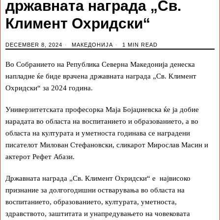
државната награда „Св.
Климент Охридски“
DECEMBER 8, 2024
МАКЕДОНИЈА
1 MIN READ
Во Собранието на Република Северна Македонија денеска
напладне ќе биде врачена државната награда „Св. Климент
Охридски“ за 2024 година.
Универзитетската професорка Маја Бојаџиевска ќе ја добие
нарадата во областа на воспитанието и образованието, а во
областа на културата и уметноста годинава се наградени
писателот Милован Стефановски, сликарот Мирослав Масин и
актерот Рефет Абази.
Државната награда „Св. Климент Охридски“ е највисоко
признание за долгогодишни остварувања во областа на
воспитанието, образованието, културата, уметноста,
здравството, заштитата и унапредувањето на човековата