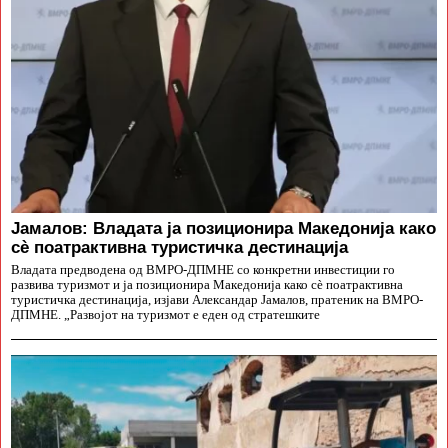
Јамалов: Владата ја позиционира Македонија како
сè поатрактивна туристичка дестинација
Владата предводена од ВМРО-ДПМНЕ со конкретни инвестиции го
развива туризмот и ја позиционира Македонија како сè поатрактивна
туристичка дестинација, изјави Александар Јамалов, пратеник на ВМРО-
ДПМНЕ. „Развојот на туризмот е еден од стратешките