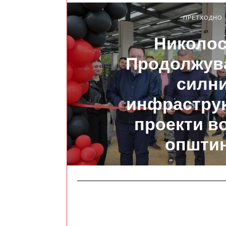
ПРЕТХОДНО
Николос
Продолжув
силн
инфрастру
проекти во
општи