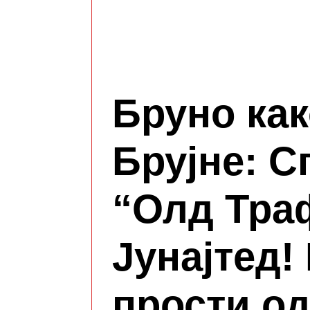
Бруно как
Брујне: С
“Олд Тра
Јунајтед!
прости о