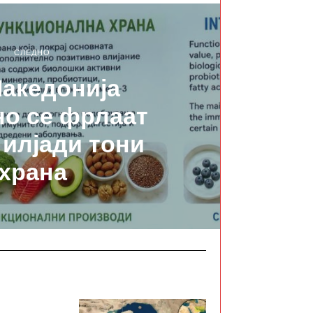
СЛЕДНО
акедонија
о се фрлаат
 илјади тони
храна