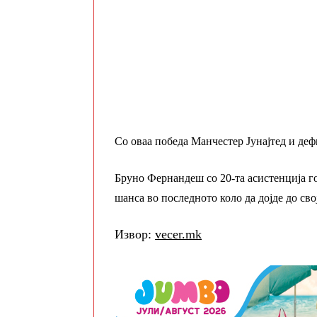
Со оваа победа Манчестер Јунајтед и де
Бруно Фернандеш со 20-та асистенција г
шанса во последното коло да дојде до сво
Извор:
vecer.mk