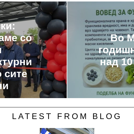
ки:
аме со
Во M
и
годишн
ктурни
над 10
 сите
ни
LATEST FROM BLOG