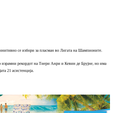
финитивно се избори за пласман во Лигата на Шампионите.
о израмни рекордот на Тиери Анри и Кевин де Брујне, но има
јата 21 асистенција.