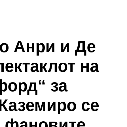
о Анри и Де
пектаклот на
форд“ за
 Каземиро се
д фановите