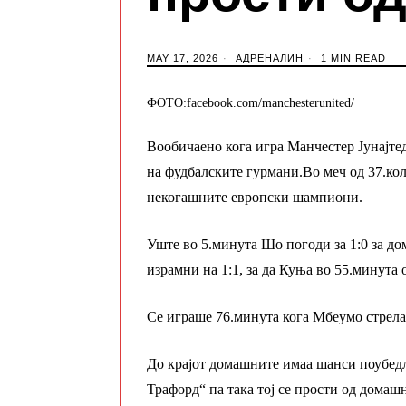
MAY 17, 2026
АДРЕНАЛИН
1 MIN READ
ФОТО:facebook.com/manchesterunited/
Вообичаено кога игра Манчестер Јунајтед
на фудбалските гурмани.Во меч од 37.кол
некогашните европски шампиони.
Уште во 5.минута Шо погоди за 1:0 за д
израмни на 1:1, за да Куња во 55.минута 
Се играше 76.минута кога Мбеумо стрелаш
До крајот домашните имаа шанси поубедл
Трафорд“ па така тој се прости од домаш