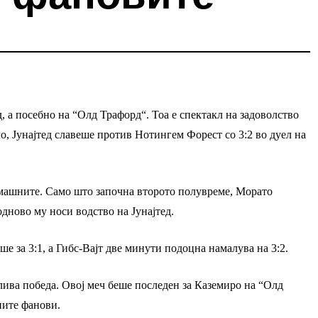
, а посебно на “Олд Трафорд“. Тоа е спектакл на задоволство
о, Јунајтед славеше против Нотингем Форест со 3:2 во дуел на
омашните. Само што започна второто полувреме, Морато
одново му носи водство на Јунајтед.
е за 3:1, а Гибс-Вајт две минути подоцна намалува на 3:2.
ива победа. Овој меч беше последен за Каземиро на “Олд
ните фанови.