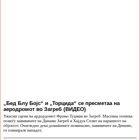
„Бед Блу Бојс“ и „Торцида“ се пресметаа на
аеродромот во Загреб (ВИДЕО)
Ужасни сцени на ардордомот Фрањо Туџман во Загреб. Масовна тепачка
помеѓу навивачите на Динамо Загреб и Хајдук Сплит на паркингот на
објектот. Очигледно дека домаќините номинално, навивачите на Динамо,
го планирале нападот,