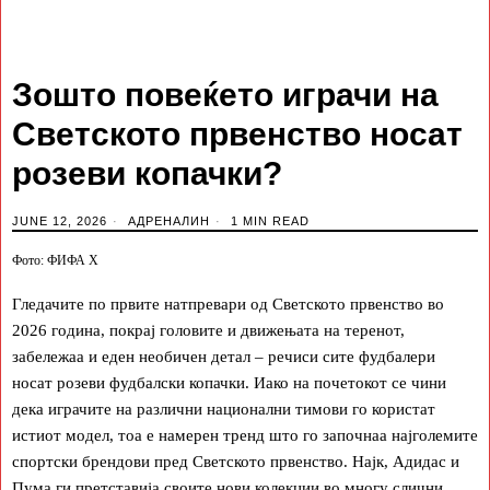
Зошто повеќето играчи на
Светското првенство носат
розеви копачки?
JUNE 12, 2026
АДРЕНАЛИН
1 MIN READ
Фото: ФИФА Х
Гледачите по првите натпревари од Светското првенство во
2026 година, покрај головите и движењата на теренот,
забележаа и еден необичен детал – речиси сите фудбалери
носат розеви фудбалски копачки. Иако на почетокот се чини
дека играчите на различни национални тимови го користат
истиот модел, тоа е намерен тренд што го започнаа најголемите
спортски брендови пред Светското првенство. Најк, Адидас и
Пума ги претставија своите нови колекции во многу слични