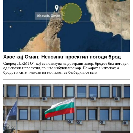
Хаос кај Оман: Непознат проектил погоди брод
Според „UKMTO“, кој се повикува на доверлив извор, бродот бил погоден
од непознат проектил, по што избувнал пожар. Пожарот е изгаснат, а
бродот и сите членови на екипажот се безбедни, се вели