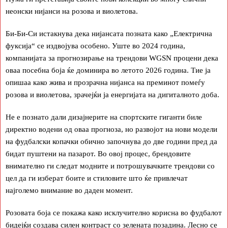
неонски нијанси на розова и виолетова.
Би-Би-Си истакнува дека нијансата позната како „Електрична
фуксија“ се издвојува особено. Уште во 2024 година,
компанијата за прогнозирање на трендови WGSN процени дека
оваа посебна боја ќе доминира во летото 2026 година. Тие ја
опишаа како жива и прозрачна нијанса на преминот помеѓу
розова и виолетова, зрачејќи ја енергијата на дигиталното доба.
Не е познато дали дизајнерите на спортските гиганти биле
директно водени од оваа прогноза, но развојот на нови модели
на фудбалски копачки обично започнува до две години пред да
бидат пуштени на пазарот. Во овој процес, брендовите
внимателно ги следат модните и потрошувачките трендови со
цел да ги изберат боите и стиловите што ќе привлечат
најголемо внимание во даден момент.
Розовата боја се покажа како исклучително корисна во фудбалот
бидејќи создава силен контраст со зелената позадина. Лесно се