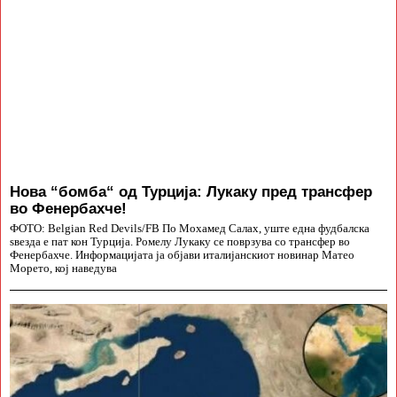
Нова “бомба“ од Турција: Лукаку пред трансфер
во Фенербахче!
ФОТО: Belgian Red Devils/FB По Мохамед Салах, уште една фудбалска
ѕвезда е пат кон Турција. Ромелу Лукаку се поврзува со трансфер во
Фенербахче. Информацијата ја објави италијанскиот новинар Матео
Морето, кој наведува