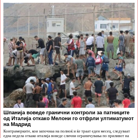
Шпанија воведе гранични контроли за патниците
од Италија откако Мелони го отфрли ултиматумот
на Мадрид
Контрамерките, кои започнаа на полноќ и ќе траат еден месец, следуваат
една недела откако италија воведе слични ограничувања по приливот на