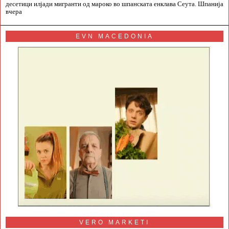
десетици илјади мигранти од мароко во шпанската енклава Сеута. Шпанија
вчера
EVN MACEDONIA
VERO MARKETI