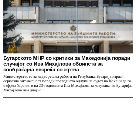
Бугарското МНР со критики за Македонија поради
случајот со Ива Михајлова обвинета за
сообраќајна несреќа со жртва
Министерството за надворешни работи на Република Бугарија изрази
сериозна загриженост поради последната одлука на судот во Кочани да го
отфрли барањето на 23-годишната Ива Михајлова за лекување во Бугарија.
Михајлова има двојно