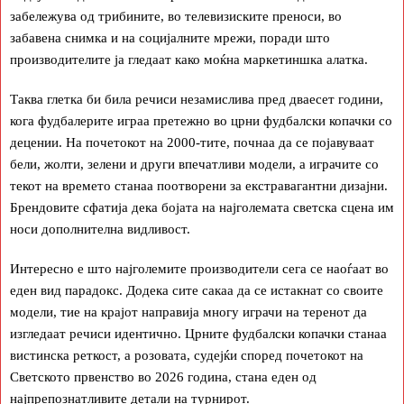
забележува од трибините, во телевизиските преноси, во
забавена снимка и на социјалните мрежи, поради што
производителите ја гледаат како моќна маркетиншка алатка.
Таква глетка би била речиси незамислива пред дваесет години,
кога фудбалерите играа претежно во црни фудбалски копачки со
децении. На почетокот на 2000-тите, почнаа да се појавуваат
бели, жолти, зелени и други впечатливи модели, а играчите со
текот на времето станаа поотворени за екстравагантни дизајни.
Брендовите сфатија дека бојата на најголемата светска сцена им
носи дополнителна видливост.
Интересно е што најголемите производители сега се наоѓаат во
еден вид парадокс. Додека сите сакаа да се истакнат со своите
модели, тие на крајот направија многу играчи на теренот да
изгледаат речиси идентично. Црните фудбалски копачки станаа
вистинска реткост, а розовата, судејќи според почетокот на
Светското првенство во 2026 година, стана еден од
најпрепознатливите детали на турнирот.