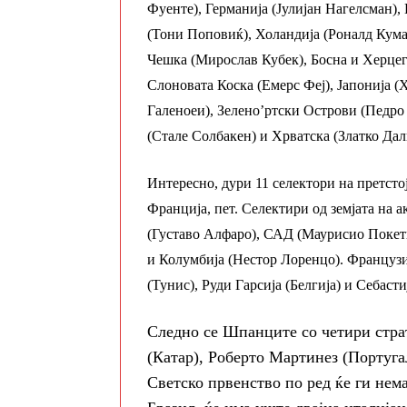
Фуенте), Германија (Јулијан Нагелсман),
(Тони Поповиќ), Холандија (Роналд Кума
Чешка (Мирослав Кубек), Босна и Херцего
Слоновата Коска (Емерс Феј), Јапонија 
Галеноеи), Зелено’ртски Острови (Педро
(Стале Солбакен) и Хрватска (Златко Дал
Интересно, дури 11 селектори на претсто
Франција, пет. Селектири од земјата на 
(Густаво Алфаро), САД (Маурисио Покети
и Колумбија (Нестор Лоренцо). Француз
(Тунис), Руди Гарсија (Белгија) и Себаст
Следно се Шпанците со четири страт
(Катар), Роберто Мартинез (Португа
Светско првенство по ред ќе ги нем