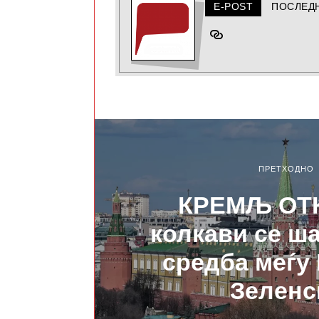
E-POST
ПОСЛЕД
ПРЕТХОДНО
КРЕМЉ ОТ
колкави се ша
средба меѓу 
Зеленс