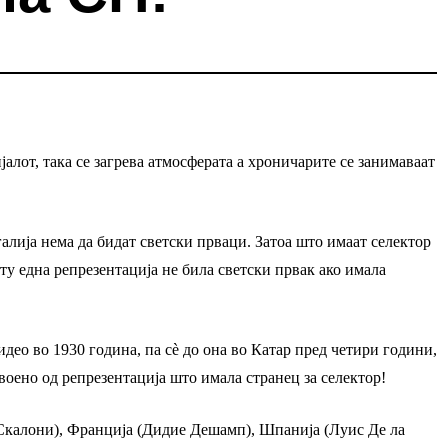
алот, така се загрева атмосферата а хроничарите се занимаваат
алија нема да бидат светски прваци. Затоа што имаат селектор
иту една репрезентација не била светски првак ако имала
ео во 1930 година, па сè до она во Катар пред четири години,
оено од репрезентација што имала странец за селектор!
Скалони), Франција (Дидие Дешамп), Шпанија (Луис Де ла