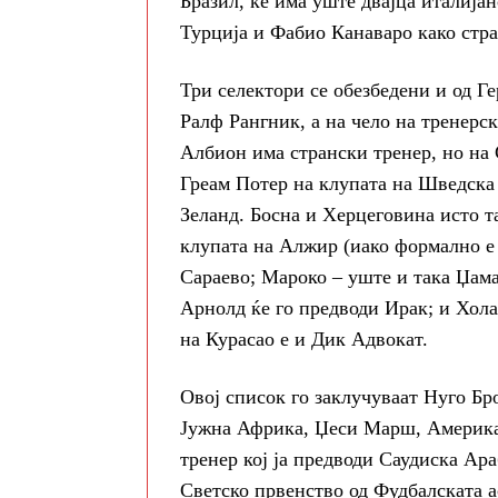
Бразил, ќе има уште двајца италија
Турција и Фабио Канаваро како стра
Три селектори се обезбедени и од Ге
Ралф Рангник, а на чело на тренерск
Албион има странски тренер, но на 
Греам Потер на клупата на Шведска 
Зеланд. Босна и Херцеговина исто та
клупата на Алжир (иако формално е
Сараево; Мароко – уште и така Џама
Арнолд ќе го предводи Ирак; и Хола
на Курасао е и Дик Адвокат.
Овој список го заклучуваат Нуго Бро
Јужна Африка, Џеси Марш, Американ
тренер кој ја предводи Саудиска Ара
Светско првенство од Фудбалската а