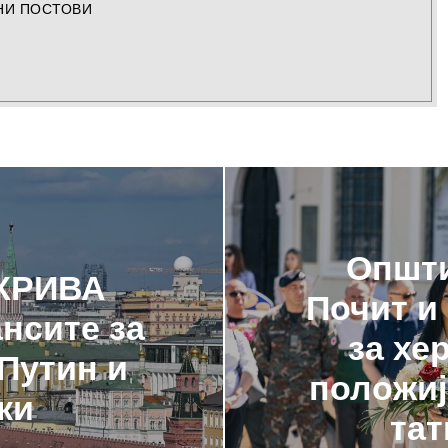
НИ ПОСТОВИ
Општи
КРИВА
Почит и
нсите за
за хе
Путин и
положиј
ки
тат