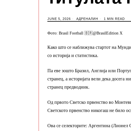
JUNE 5, 2026
АДРЕНАЛИН
1 MIN READ
Фото: Brasil Football 🇧🇷@BrasilEdition X
Како што се наближува стартот на Мундиј
со историја и статистика.
Па еве зошто Бразил, Англија или Португ
странец, а историјата вели дека досега н
странец предводник.
Од првото Светско првенство во Монтевид
Светското првенство никогаш не било осв
Ова се селекторите: Аргентина (Лионел 