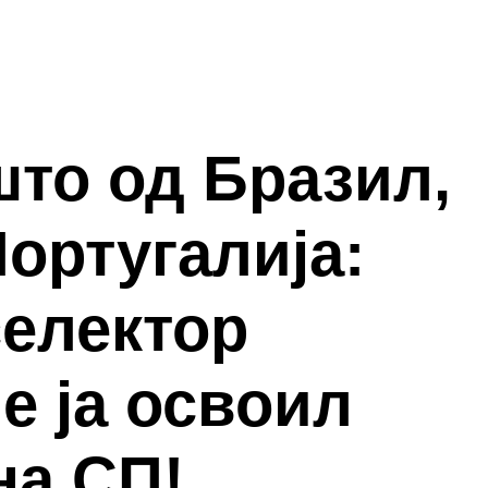
што од Бразил,
Португалија:
селектор
е ја освоил
на СП!