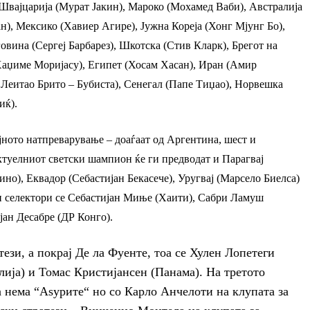
 Швајцарија (Мурат Јакин), Мароко (Мохамед Ваби), Австралија
н), Мексико (Хавиер Агире), Јужна Кореја (Хонг Мјунг Бо),
вина (Сергеј Барбарез), Шкотска (Стив Кларк), Брегот на
(Хаџиме Моријасу), Египет (Хосам Хасан), Иран (Амир
 Леитао Брито – Бубиста), Сенегал (Папе Тиџао), Норвешка
иќ).
јното натпреварување – доаѓаат од Аргентина, шест и
актуелниот светски шампион ќе ги предводат и Парагвај
но), Еквадор (Себастијан Бекасече), Уругвај (Марсело Биелса)
и селектори се Себастијан Миње (Хаити), Сабри Ламуш
ијан Десабре (ДР Конго).
ези, а покрај Де ла Фуенте, тоа се Хулен Лопетеги
лија) и Томас Кристијансен (Панама). На третото
а нема “Аѕурите“ но со Карло Анчелоти на клупата за