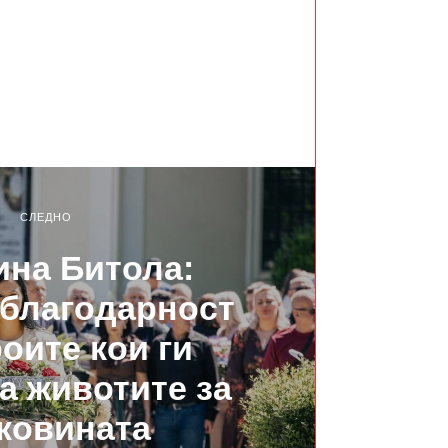
СЛЕДНО
на Битола:
 благодарност
роите кои ги
а животите за
ковината