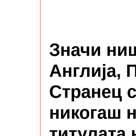
Значи ни
Англија, 
Странец 
никогаш н
титулата 