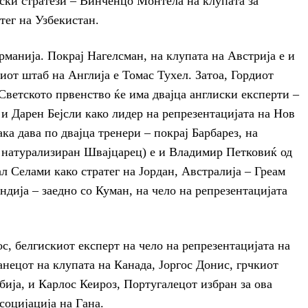
нски стратези – Винченцо Монтела на клупата за
тег на Узбекистан.
рманија. Покрај Нагелсман, на клупата на Австрија е и
иот штаб на Англија е Томас Тухел. Затоа, Гордиот
Светското првенство ќе има двајца англиски експерти –
и Дарен Бејсли како лидер на репрезентацијата на Нов
ка дава по двајца тренери – покрај Барбарез, на
 натурализиран Швајцарец) е и Владимир Петковиќ од
л Селами како стратег на Јордан, Австралија – Греам
ндија – заедно со Куман, на чело на репрезентацијата
с, белгискиот експерт на чело на репрезентацијата на
ецот на клупата на Канада, Јоргос Донис, грчкиот
бија, и Карлос Кеироз, Португалецот избран за ова
социјација на Гана.