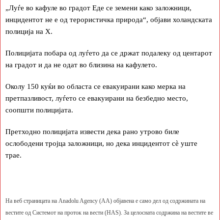
„Луѓе во кафуле во градот Еде се земени како заложници,
инцидентот не е од терористичка природа“, објави холандската
полиција на Х.
Полицијата побара од луѓето да се држат подалеку од центарот
на градот и да не одат во близина на кафулето.
Околу 150 куќи во областа се евакуирани како мерка на
претпазливост, луѓето се евакуирани на безбедно место,
соопшти полицијата.
Претходно полицијата извести дека рано утрово биле
ослободени тројца заложници, но дека инцидентот сѐ уште
трае.
На веб страницата на Anadolu Agency (AA) објавена е само дел од содржината на
вестите од Системот на проток на вести (HAS). За целосната содржина на вестите ве