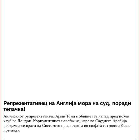
Репрезентативец на Англија мора на суд, поради
тепачка!
Англискиот репрезентативец Ајван Тони е обвинет за напад пред ноќен
клуб во Лондон. Корпулентниот напаѓач кој игра во Саудиска Арабија
неодамна се врати од Светското првенство, а во својата татковина беше
пречекан