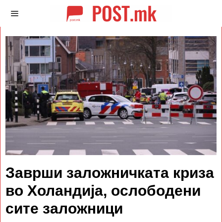
Заврши заложничката криза
во Холандија, ослободени
сите заложници