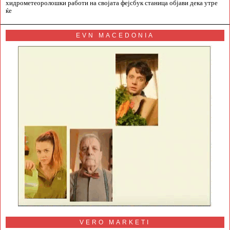
хидрометеоролошки работи на својата фејсбук станица објави дека утре
ќе
EVN MACEDONIA
VERO MARKETI