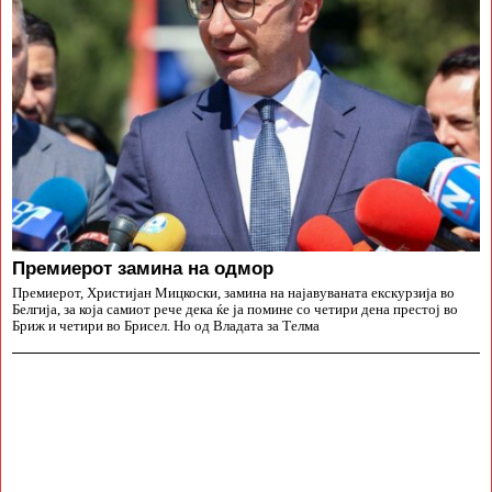
Премиерот замина на одмор
Премиерот, Христијан Мицкоски, замина на најавуваната екскурзија во
Белгија, за која самиот рече дека ќе ја помине со четири дена престој во
Бриж и четири во Брисел. Но од Владата за Телма