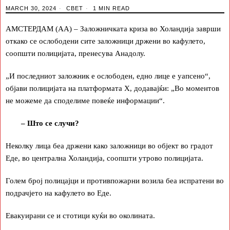
MARCH 30, 2024
СВЕТ
1 MIN READ
АМСТЕРДАМ (АА) – Заложничката криза во Холандија заврши
откако се ослободени сите заложници држени во кафулето,
соопшти полицијата, пренесува Анадолу.
„И последниот заложник е ослободен, едно лице е уапсено“,
објави полицијата на платформата Х, додавајќи: „Во моментов
не можеме да споделиме повеќе информации“.
– Што се случи?
Неколку лица беа држени како заложници во објект во градот
Еде, во централна Холандија, соопшти утрово полицијата.
Голем број полицајци и противпожарни возила беа испратени во
подрачјето на кафулето во Еде.
Евакуирани се и стотици куќи во околината.