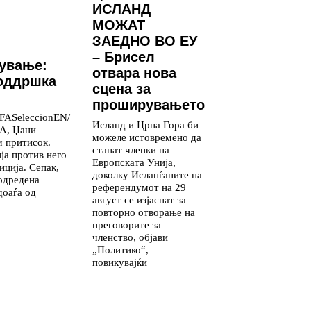
ИСЛАНД
МОЖАТ
ЗАЕДНО ВО ЕУ
– Брисел
дување:
отвара нова
поддршка
сцена за
проширувањето
FASeleccionEN/
Исланд и Црна Гора би
А, Џани
можеле истовремено да
м притисок.
станат членки на
ија против него
Европската Унија,
иција. Сепак,
доколку Исланѓаните на
одредена
референдумот на 29
доаѓа од
август се изјаснат за
повторно отворање на
преговорите за
членство, објави
„Политико“,
повикувајќи