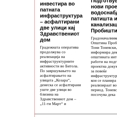
Подготву
инвестира во
нови прое
патната
водоснаб
инфраструктура
патишта 
– асфалтирани
канализац
две улици кај
Пробишт
Здравствениот
Градоначалник
дом
Општина Проб
Градежната оператива
Тони Тоневски,
продолжува со
информира де
реализација на
општината инт
инфраструктурните
работи на подг
активности во Битола.
проектна доку
По завршувањето на
за повеќе
асфалтирањето на
инфраструктур
улицата „Козара“,
кои се планира
денеска се асфалтирани
реализираат в
уште две улици во
период. Тонев
близина на
посочува дека
Здравствениот дом –
„11-ти Март“ и