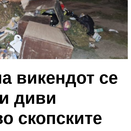
на викендот се
ти диви
о скопските