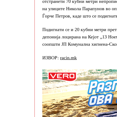
отстранети 70 кубни метри непропи
на улиците Никола Парапунов во о
Ѓорче Петров, каде што се подигнат
Подигнати се и 20 кубни метри пре
депонија лоцирана на Кејот „13 Ное
соопшти ЈП Комунална хигиена-Ско
ИЗВОР:
racin.mk