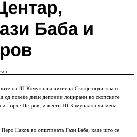
Центар,
ази Баба и
тров
READ
пите на ЈП Комунална хигиена-Скопје подигнаа и
ад од повеќе диви депонии лоцирани во скопските
 и Ѓорче Петров, извести ЈП Комунална хигиена-
 Перо Наков во општината Гази Баба, каде што се