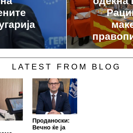
 на
одекна 
ените
Раци
угарија
мак
правопи
LATEST FROM BLOG
Проданоски:
Вечно ќе ја