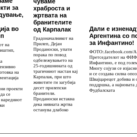
ваме
чуваме
кти за
храброста и
дување,
жртвата на
и
бранителите
ија во
Дали е изнена
од Карпалак
ип
Аргентина со 
Градоначалникот на
за Инфантино!
Прилеп, Дејан
от на
Проданоски, упати
иштип,
ФОТО:.facebook.com/A
порака по повод
Претседателот на ФИФ
одбележувањето на
ка
Инфантино, е под голе
25-годишнината од
ензивно
Многу сојузи се изјасн
трагичниот настан кај
отовка на
и се создава силна опоз
Карпалак, при што
ментација
Швајцарецот добива и 
животите ги загубија
поддршка, а најновата 
десет прилепски
ни проекти
Фудбалската
бранители.
 да се
Проданоски истакна
о наредниот
дека нивната жртва
ски
останува длабоко