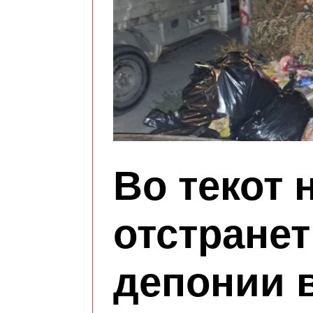
Во текот 
отстране
депонии в