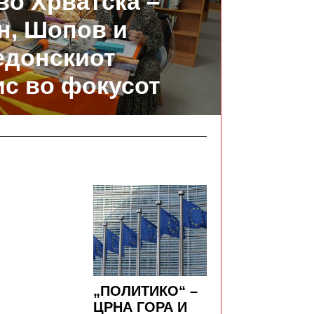
во Хрватска –
н, Шопов и
едонскиот
с во фокусот
„ПОЛИТИКО“ –
ЦРНА ГОРА И