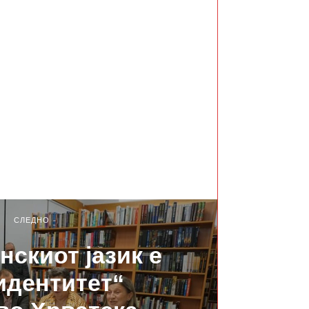
СЛЕДНО
нскиот јазик е
идентитет“