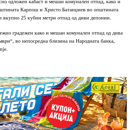
сно одложен кабаст и мешан комунален отпад, како и
пштината Карпош и Христо Батанџиев во општината
и вкупно 25 кубни метри отпад од диви депонии.
тежно градежен како и мешан комунален отпад од дива
мври“, во непосредна близина на Народната банка,
пје.