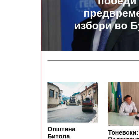
победи
предврем
избори во Б
Општина
Тоневски:
Битола