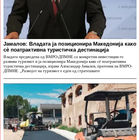
Јамалов: Владата ја позиционира Македонија како
сè поатрактивна туристичка дестинација
Владата предводена од ВМРО-ДПМНЕ со конкретни инвестиции го
развива туризмот и ја позиционира Македонија како сè поатрактивна
туристичка дестинација, изјави Александар Јамалов, пратеник на ВМРО-
ДПМНЕ. „Развојот на туризмот е еден од стратешките