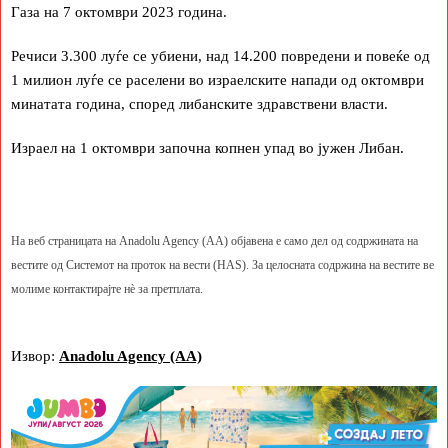
Газа на 7 октомври 2023 година.
Речиси 3.300 луѓе се убиени, над 14.200 повредени и повеќе од
1 милион луѓе се раселени во израелските напади од октомври
минатата година, според либанските здравствени власти.
Израел на 1 октомври започна копнен упад во јужен Либан.
На веб страницата на Anadolu Agency (AA) објавена е само дел од содржината на
вестите од Системот на проток на вести (HAS). За целосната содржина на вестите ве
молиме контактирајте нè за претплата.
Извор:
Anadolu Agency (AA)