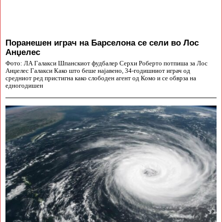
Поранешен играч на Барселона се сели во Лос
Анџелес
Фото: ЛА Галакси Шпанскиот фудбалер Серхи Роберто потпиша за Лос
Анџелес Галакси Како што беше најавено, 34-годишниот играч од
средниот ред пристигна како слободен агент од Комо и се обврза на
едногодишен