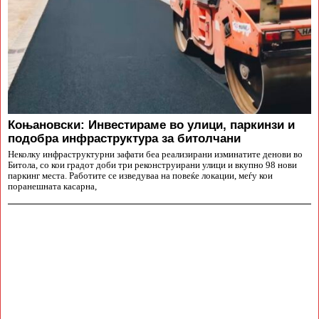
Коњановски: Инвестираме во улици, паркинзи и
подобра инфраструктура за битолчани
Неколку инфраструктурни зафати беа реализирани изминатите денови во
Битола, со кои градот доби три реконструирани улици и вкупно 98 нови
паркинг места. Работите се изведуваа на повеќе локации, меѓу кои
поранешната касарна,