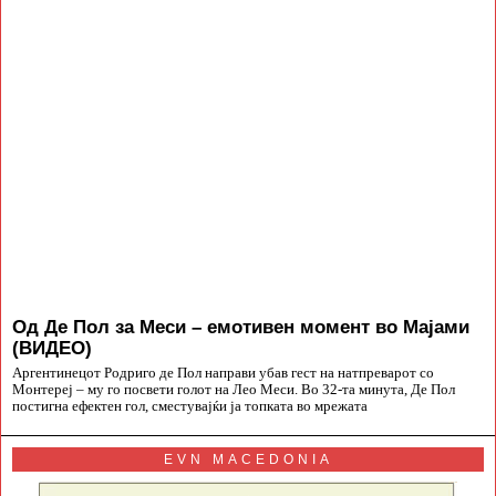
Од Де Пол за Меси – емотивен момент во Мајами
(ВИДЕО)
Аргентинецот Родриго де Пол направи убав гест на натпреварот со
Монтереј – му го посвети голот на Лео Меси. Во 32-та минута, Де Пол
постигна ефектен гол, сместувајќи ја топката во мрежата
EVN MACEDONIA