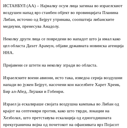
ИСТАНБУЛ (АА) – Најмалку осум лица загинаа во израелскиот
воздушен напад врз станбен објект во провинцијата Планина
Либан, источно од Бејрут утринава, соопштија либанските
медиуми, пренесува Анадолу.
Неколку други лица се повредени во нападот што ја имал како
цел областа Дахет Арамун, објави државната новинска агенција
ННА.
Пријавени се штети на неколку згради во областа.
Израелските воени авиони, исто така, изведоа серија воздушни
напади во јужен Бејрут, насочени кон населбите Харет Хреик,
Бир ал-Абед, Лејлаки и Гобеири.
Израел ја ескалираше својата воздушна кампања во Либан од
крајот на септември против, како што тврди, локации на
Хезболах, што претставува ескалација од едногодишната
прекугранична војна од почетокот на офанзивата врз Појасот