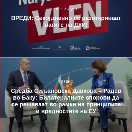
ПРЕТХОДНО
ВРЕДИ: Секојдневно се разоткриваат
лагите на ДУИ!
СЛЕДНО
Средба Сиљановска Давкова – Радев
во Баку: Билатералните спорови да
се решаваат во рамки на принципите
и вредностите на ЕУ