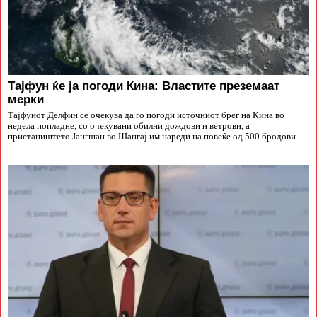
Тајфун ќе ја погоди Кина: Властите преземаат
мерки
Тајфунот Делфин се очекува да го погоди источниот брег на Кина во
недела попладне, со очекувани обилни дождови и ветрови, а
пристаништето Јангшан во Шангај им нареди на повеќе од 500 бродови