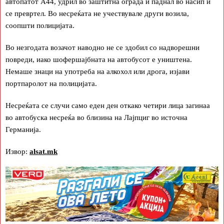
автопатот А44, удрил во заштитна ограда и паднал во насип и
се превртел. Во несреќата не учествувале други возила,
соопшти полицијата.
Во незгодата возачот наводно не се здобил со надворешни
повреди, иако шофершајбната на автобусот е уништена.
Немаше знаци на употреба на алкохол или дрога, изјави
портпаролот на полицијата.
Несреќата се случи само еден ден откако четири лица загинаа
во автобуска несреќа во близина на Лајпциг во источна
Германија.
Извор:
alsat.mk