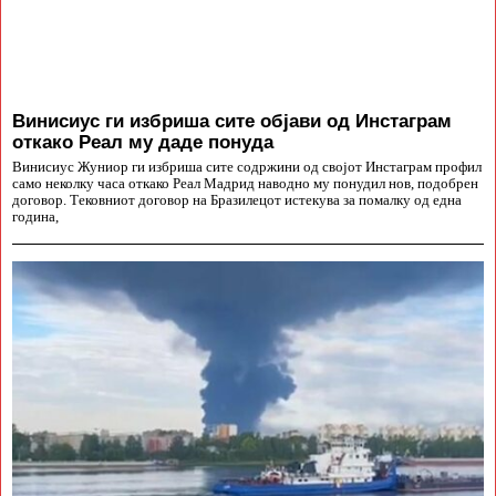
Винисиус ги избриша сите објави од Инстаграм
откако Реал му даде понуда
Винисиус Жуниор ги избриша сите содржини од својот Инстаграм профил
само неколку часа откако Реал Мадрид наводно му понудил нов, подобрен
договор. Тековниот договор на Бразилецот истекува за помалку од една
година,