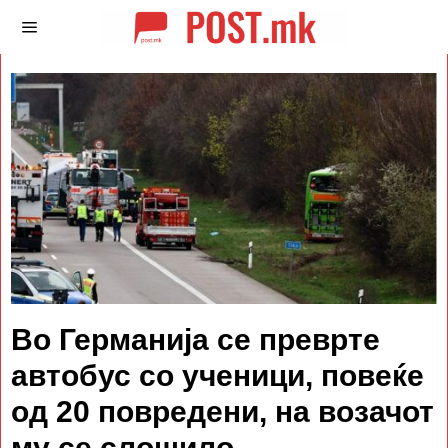
Во Германија се преврте
автобус со ученици, повеќе
од 20 повредени, на возачот
му се слошило