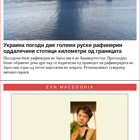
Украина погоди две големи руски рафинерии
оддалечени стотици километри од границата
Погодени биле рафинерии во Јарослав и во Башкортостан. Претходно
беше објавено дека црн чад се издигнува од правецот на рафинеријата во
Јарослав, една од петте најголеми во земјата. Регионалниот гувернер
михаил евраев
EVN MACEDONIA