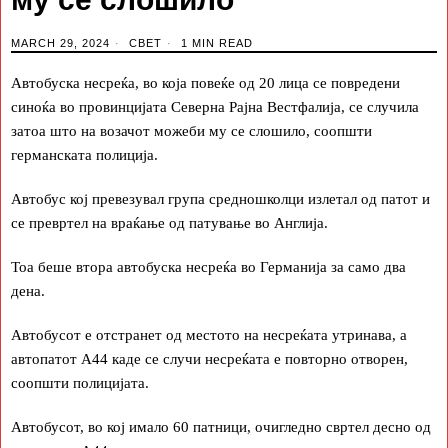
MARCH 29, 2024
СВЕТ
1 MIN READ
Автобуска несреќа, во која повеќе од 20 лица се повредени
синоќа во провинцијата Северна Рајна Вестфалија, се случила
затоа што на возачот можеби му се слошило, соопшти
германската полиција.
Автобус кој превезувал група средношколци излетал од патот и
се превртел на враќање од патување во Англија.
Тоа беше втора автобуска несреќа во Германија за само два
дена.
Автобусот е отстранет од местото на несреќата утринава, а
автопатот А44 каде се случи несреќата е повторно отворен,
соопшти полицијата.
Автобусот, во кој имало 60 патници, очигледно свртел десно од