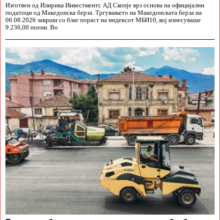
Изготвен од Илирика Инвестментс АД Скопје врз основа на официјални
податоци од Македонска берза. Тргувањето на Македонската берза на
06.08.2026 заврши со благ пораст на индексот МБИ10, кој изнесуваше
9.236,00 поени. Во