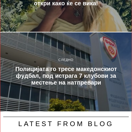
откри како ќе се вика!
СЛЕДНО
Полицијата го тресе македонскиот
фудбал, под истрага 7 клубови за
местење на натпревари
LATEST FROM BLOG