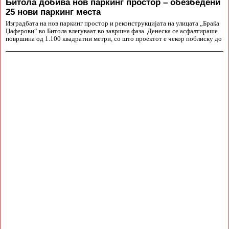
Битола добива нов паркинг простор – обезбедени
25 нови паркинг места
Изградбата на нов паркинг простор и реконструкцијата на улицата „Браќа
Џаферови“ во Битола влегуваат во завршна фаза. Денеска се асфалтираше
површина од 1.100 квадратни метри, со што проектот е чекор поблиску до