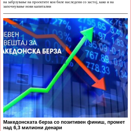
на забрзување на проектите кои биле наследени со застој, како и на
започнување нови капитални
Македонската берза со позитивен финиш, промет
над 6,3 милиони денари