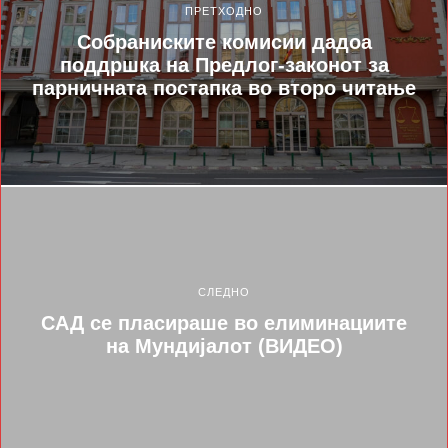
ПРЕТХОДНО
Собраниските комисии дадоа
поддршка на Предлог-законот за
парничната постапка во второ читање
СЛЕДНО
САД се пласираше во елиминациите
на Мундијалот (ВИДЕО)