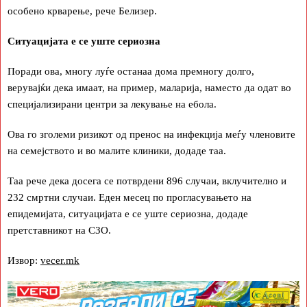
особено крварење, рече Белизер.
Ситуацијата е се уште сериозна
Поради ова, многу луѓе останаа дома премногу долго,
верувајќи дека имаат, на пример, маларија, наместо да одат во
специјализирани центри за лекување на ебола.
Ова го зголеми ризикот од пренос на инфекција меѓу членовите
на семејството и во малите клиники, додаде таа.
Таа рече дека досега се потврдени 896 случаи, вклучително и
232 смртни случаи. Еден месец по прогласувањето на
епидемијата, ситуацијата е се уште сериозна, додаде
претставникот на СЗО.
Извор:
vecer.mk