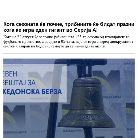
Кога сезоната ќе почне, трибините ќе бидат празни
кога ќе игра еден гигант во Серија А!
Кога на 22 август ќе започне јубилејната 125-та сезона од италијанското
фудбалско првенство, а воедно и 95-тата, која се игра според двокружниот
систем базиран на бодови, немојте да се изненадите ако ги