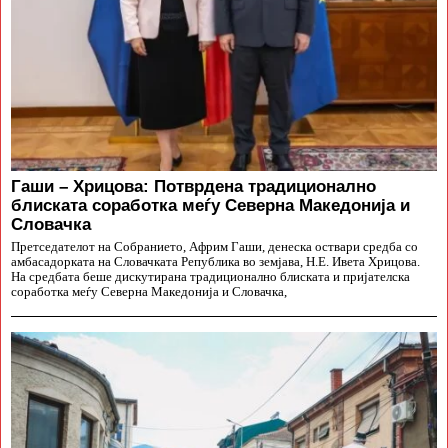
Гаши – Хрицова: Потврдена традиционално
блиската соработка меѓу Северна Македонија и
Словачка
Претседателот на Собранието, Африм Гаши, денеска оствари средба со
амбасадорката на Словачката Република во земјава, Н.Е. Ивета Хрицова.
На средбата беше дискутирана традиционално блиската и пријателска
соработка меѓу Северна Македонија и Словачка,