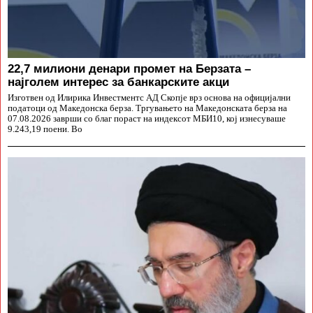
22,7 милиони денари промет на Берзата –
најголем интерес за банкарските акци
Изготвен од Илирика Инвестментс АД Скопје врз основа на официјални
податоци од Македонска берза. Тргувањето на Македонската берза на
07.08.2026 заврши со благ пораст на индексот МБИ10, кој изнесуваше
9.243,19 поени. Во