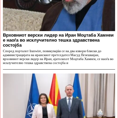
Врховниот верски лидер на Иран Моџтаба Хамнеи
е наоѓа во исклучително тешка здравствена
состојба
Според порталот Iranwire, повикувајќи се на два извори блиски до
администрацијата на иранскиот претседател Масуд Пезешкијан,
врховниот верски лидер на Иран, ајатолахот Моџтаба Хамнеи, се наоѓа во
исклучително тешка здравствена состојба и