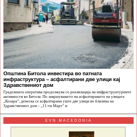
Општина Битола инвестира во патната
инфраструктура – асфалтирани две улици кај
Здравствениот дом
Градежната оператива продолжува со реализација на инфраструктурните
активности во Битола. По завршувањето на асфалтирањето на улицата
„Козара“, денеска се асфалтирани уште две улици во близина на
Здравствениот дом – „11-ти Март“ и
EVN MACEDONIA