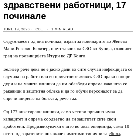
здравствени работници, 17
починале
JUNE 19, 2026
СВЕТ
1 MIN READ
Седумнаесет од нив починаа, изјави за новинарите во Женева
Мари-Розелин Белизер, претставник на СЗО во Бунија, главниот
град на провинцијата Итури во ДР
Конго
.
Белизер рече дека не е јасно дали во сите случаи инфекцијата се
случила на работа или во приватниот живот. СЗО прави напори
дури и на малите клиники да им обезбеди опрема како што се
ракавици и заштитна облека и да го обучи персоналот за да
спречи ширење на болеста, рече таа.
Од 177 анкетирани клиники, само четири првично имаа
капацитет и опрема соодветно да ги заштитат сите свои
вработени. Предизвикувачки е што во оваа епидемија, само 10
отсто од заразените покажале симптоми типични за
ебола
,