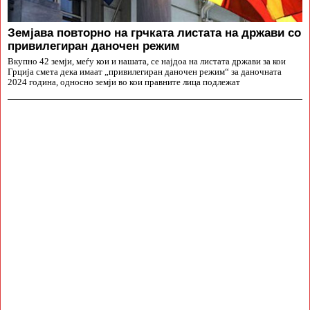
Земјава повторно на грчката листата на држави со
привилегиран даночен режим
Вкупно 42 земји, меѓу кои и нашата, се најдоа на листата држави за кои
Грција смета дека имаат „привилегиран даночен режим“ за даночната
2024 година, односно земји во кои правните лица подлежат