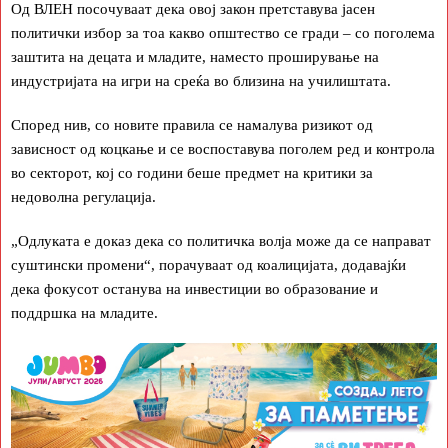
Од ВЛЕН посочуваат дека овој закон претставува јасен
политички избор за тоа какво општество се гради – со поголема
заштита на децата и младите, наместо проширување на
индустријата на игри на среќа во близина на училиштата.
Според нив, со новите правила се намалува ризикот од
зависност од коцкање и се воспоставува поголем ред и контрола
во секторот, кој со години беше предмет на критики за
недоволна регулација.
„Одлуката е доказ дека со политичка волја може да се направат
суштински промени“, порачуваат од коалицијата, додавајќи
дека фокусот останува на инвестиции во образование и
поддршка на младите.