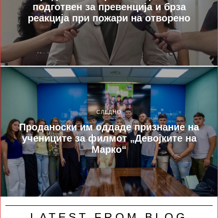
подготвен за превенција и брза
реакција при пожари на отворено
СЛЕДНО
Проданоски им оддаде признание на
учениците за филмот „Девојките на
Марко“
LATEST FROM BLOG