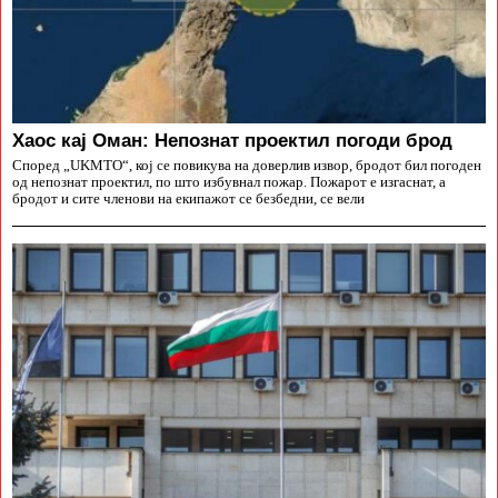
Хаос кај Оман: Непознат проектил погоди брод
Според „UKMTO“, кој се повикува на доверлив извор, бродот бил погоден
од непознат проектил, по што избувнал пожар. Пожарот е изгаснат, а
бродот и сите членови на екипажот се безбедни, се вели