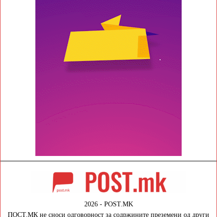
2026 - POST.MK
ПОСТ.МК не сноси одговорност за содржините преземени од други