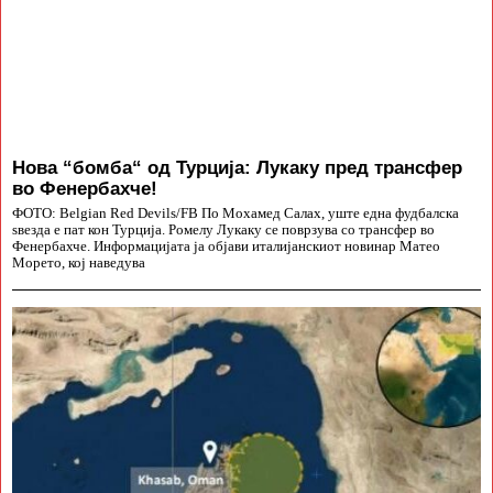
Нова “бомба“ од Турција: Лукаку пред трансфер
во Фенербахче!
ФОТО: Belgian Red Devils/FB По Мохамед Салах, уште една фудбалска
ѕвезда е пат кон Турција. Ромелу Лукаку се поврзува со трансфер во
Фенербахче. Информацијата ја објави италијанскиот новинар Матео
Морето, кој наведува