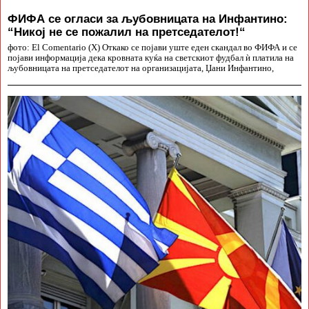
ФИФА се огласи за љубовницата на Инфантино:
“Никој не се пожалил на претседателот!“
фото: El Comentario (X) Откако се појави уште еден скандал во ФИФА и се
појави информација дека кровната куќа на светскиот фудбал ѝ платила на
љубовницата на претседателот на организацијата, Џани Инфантино,