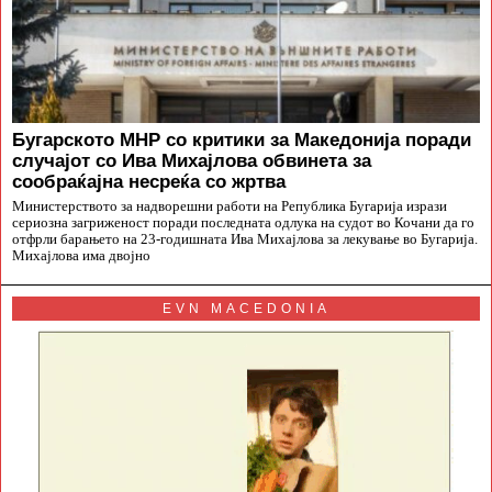
Бугарското МНР со критики за Македонија поради
случајот со Ива Михајлова обвинета за
сообраќајна несреќа со жртва
Министерството за надворешни работи на Република Бугарија изрази
сериозна загриженост поради последната одлука на судот во Кочани да го
отфрли барањето на 23-годишната Ива Михајлова за лекување во Бугарија.
Михајлова има двојно
EVN MACEDONIA