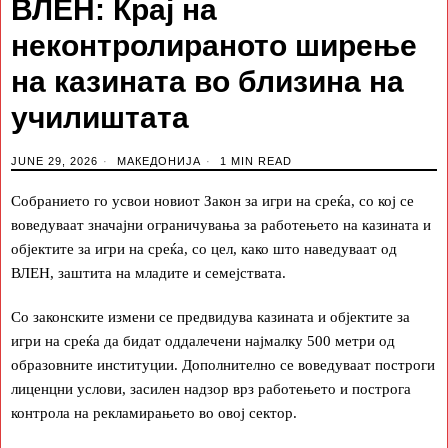
ВЛЕН: Крај на
неконтролираното ширење
на казината во близина на
училиштата
JUNE 29, 2026
МАКЕДОНИЈА
1 MIN READ
Собранието го усвои новиот Закон за игри на среќа, со кој се
воведуваат значајни ограничувања за работењето на казината и
објектите за игри на среќа, со цел, како што наведуваат од
ВЛЕН, заштита на младите и семејствата.
Со законските измени се предвидува казината и објектите за
игри на среќа да бидат оддалечени најмалку 500 метри од
образовните институции. Дополнително се воведуваат построги
лиценцни услови, засилен надзор врз работењето и построга
контрола на рекламирањето во овој сектор.