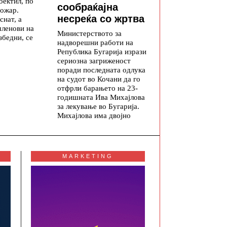
оектил, по
сообраќајна
пожар.
несреќа со жртва
снат, а
членови на
Министерството за
збедни, се
надворешни работи на
Република Бугарија изрази
сериозна загриженост
поради последната одлука
на судот во Кочани да го
отфрли барањето на 23-
годишната Ива Михајлова
за лекување во Бугарија.
Михајлова има двојно
MARKETING