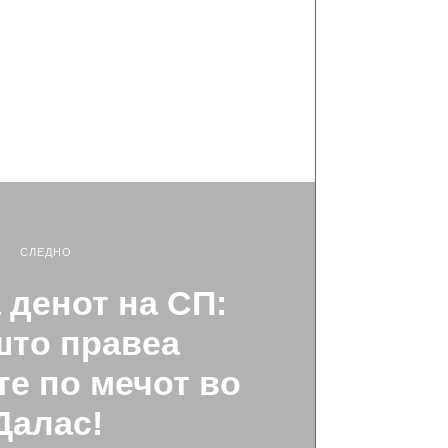
СЛЕДНО
 денот на СП:
што правеа
е по мечот во
Далас!