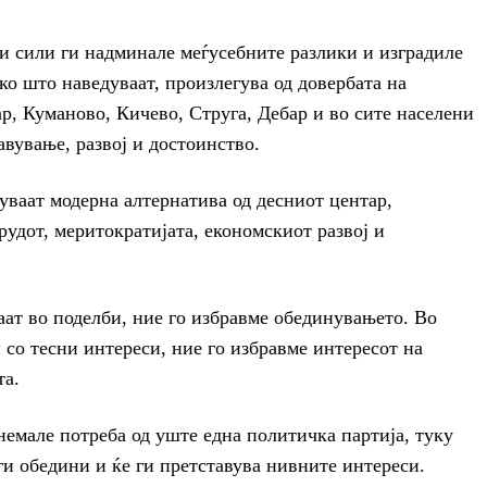
и сили ги надминале меѓусебните разлики и изградиле
ко што наведуваат, произлегува од довербата на
ар, Куманово, Кичево, Струга, Дебар и во сите населени
авување, развој и достоинство.
ваат модерна алтернатива од десниот центар,
рудот, меритократијата, економскиот развој и
ат во поделби, ние го избравме обединувањето. Во
 со тесни интереси, ние го избравме интересот на
та.
емале потреба од уште една политичка партија, туку
ги обедини и ќе ги претставува нивните интереси.