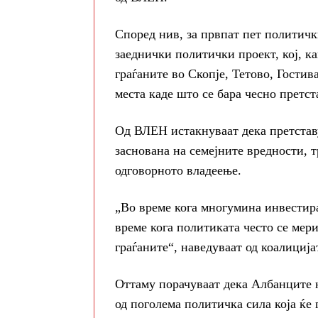
Според нив, за првпат пет политичк
заеднички политички проект, кој, ка
граѓаните во Скопје, Тетово, Гостив
места каде што се бара чесно претст
Од ВЛЕН истакнуваат дека претставу
заснована на семејните вредности, т
одговорното владеење.
„Во време кога многумина инвестира
време кога политиката често се мери
граѓаните“, наведуваат од коалиција
Оттаму порачуваат дека Албанците н
од поголема политичка сила која ќе 