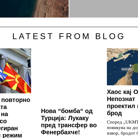
LATEST FROM BLOG
Хаос кај 
Непознат
 повторно
проектил 
ата
Нова “бомба“ од
брод
 на
Турција: Лукаку
со
Според „UKMTO
пред трансфер во
егиран
повикува на до
Фенербахче!
извор, бродот 
н режим