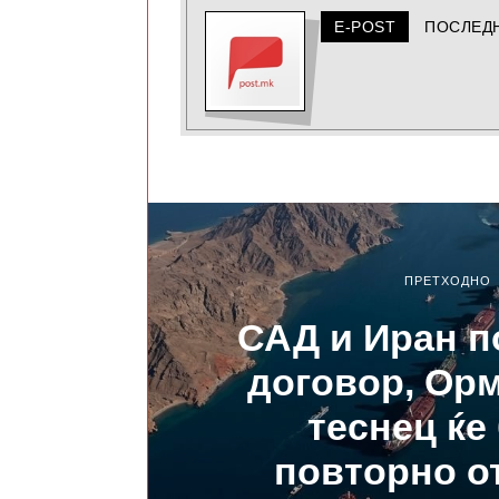
E-POST
ПОСЛЕД
ПРЕТХОДНО
САД и Иран п
договор, Ор
теснец ќе
повторно о