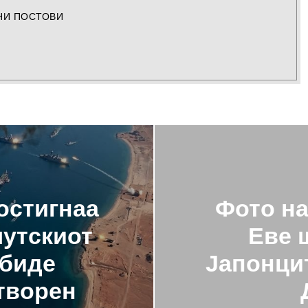
НИ ПОСТОВИ
остигнаа
Фото на
мутскиот
Еве 
 биде
Јапонцит
творен