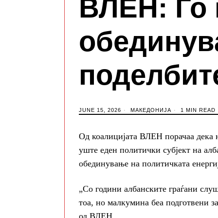
ВЛЕН: Го
обединув
поделбит
JUNE 15, 2026
МАКЕДОНИЈА
1 MIN READ
Од коалицијата ВЛЕН порачаа дека 
уште еден политички субјект на алб
обединување на политичката енергиј
„Со години албанските граѓани слу
тоа, но малкумина беа подготвени за
од ВЛЕН.