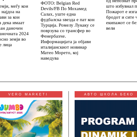
од непознат пр
ФОТО: Belgian Red
емји, меѓу кои
што избувнал 
Devils/FB По Мохамед
 најдоа на
Пожарот е изга
Салах, уште една
ави за кои
бродот и сите 
фудбалска ѕвезда е пат кон
а дека имаат
екипажот се бе
Турција. Ромелу Лукаку се
ран даночен
вели
поврзува со трансфер во
аночната 2024
Фенербахче.
осно земји во
Информацијата ја објави
е лица
италијанскиот новинар
Матео Морето, кој
наведува
VERO MARKETI
АВТО ШКОЛА БЕКО