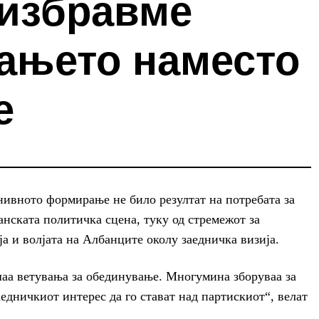
 избравме
ањето наместо
е
нивното формирање не било резултат на потребата за
анската политичка сцена, туку од стремежот за
а и волјата на Албанците околу заедничка визија.
шаа ветувања за обединување. Многумина зборуваа за
едничкиот интерес да го стават над партискиот“, велат