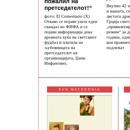
пожалил на
Вкупно 42 з
претседателот!“
и нашата, се
листата држ
фото: El Comentario (X)
Грција смет
Откако се појави уште еден
„привилеги
скандал во ФИФА и се
режим“ за д
појави информација дека
година, одн
кровната куќа на светскиот
кои правнит
фудбал ѝ платила на
подлежат
љубовницата на
претседателот на
организацијата, Џани
Инфантино,
EVN MACEDONIA