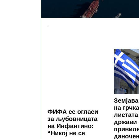
Земјава
на грчк
ФИФА се огласи
листата
за љубовницата
држави 
на Инфантино:
привил
“Никој не се
даноче