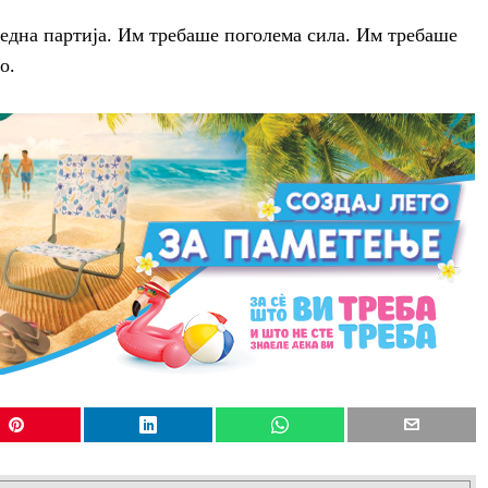
една партија. Им требаше поголема сила. Им требаше
о.