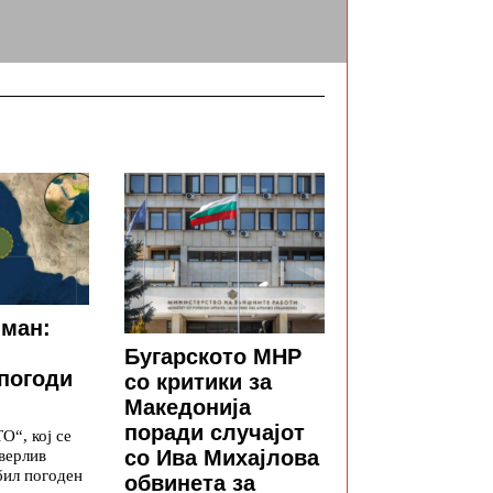
Оман:
Бугарското МНР
погоди
со критики за
Македонија
поради случајот
“, кој се
со Ива Михајлова
верлив
бил погоден
обвинета за