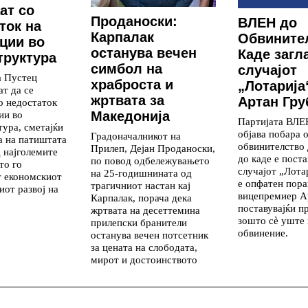
ат со
Проданоски:
ВЛЕН до
ток на
Карпалак
Обвините
ции во
останува вечен
Каде загл
руктура
симбол на
случајот
а Пустец
храброста и
„Лотарија
т да се
жртвата за
Артан Гру
о недостаток
ии во
Македонија
Партијата ВЛЕ
ура, сметајќи
објава побара 
Градоначалникот на
та на патиштата
обвинителство
Прилеп, Дејан Проданоски,
д најголемите
до каде е поста
по повод одбележувањето
то го
случајот „Лотар
на 25-годишнината од
т економскиот
е опфатен пор
трагичниот настан кај
иот развој на
вицепремиер А
Карпалак, порача дека
поставувајќи 
жртвата на десеттемина
зошто сè уште
прилепски бранители
обвинение.
останува вечен потсетник
за цената на слободата,
мирот и достоинството