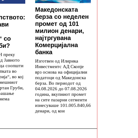
Македонската
берза со неделен
лството:
промет од 101
ави
милион денари,
најтргувана
“ со
Комерцијална
би?
банка
Н преку
од Јавното
Изготвен од Илирика
 да соопшти
Инвестментс АД Скопје
пката во
врз основа на официјални
ија“, во кој
податоци од Македонска
анешниот
берза. Во периодот од
ртан Груби,
04.08.2026 до 07.08.2026
прашање
година, вкупниот промет
 нема
на сите пазарни сегменти
изнесуваше 101.005.840,66
денари, од кои