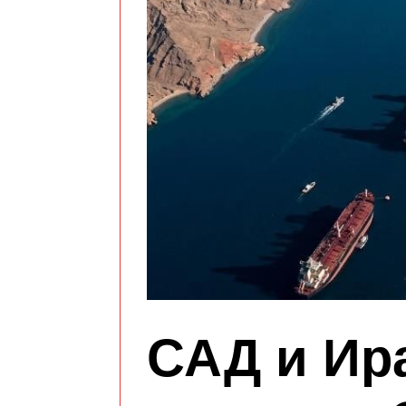
САД и Ир