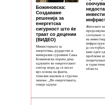
соочува
Божиновска:
недоста
Создаваме
инвести
решенија за
инфраст
енергетска
Жителите н
сигурност што ќе
продолжуваа
траат со децении
соочуваат с
на инвестиц
(ВИДЕО)
инфраструкт
Министерката за
ја состојба
енергетика, рударство и
како еден о
минерални суровини Сања
проблеми ш
Божиновска порача дека
попречуваа
одлуките во енергетскиот
и туристичк
сектор мора да се носат
областа
врз основа на факти,
темелни анализи и стручно
знаење. „Во енергетиката,
секоја одлука