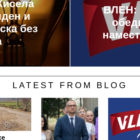
Кисела
ВЛЕН: 
нден и
обед
ска без
намест
а
LATEST FROM BLOG
се