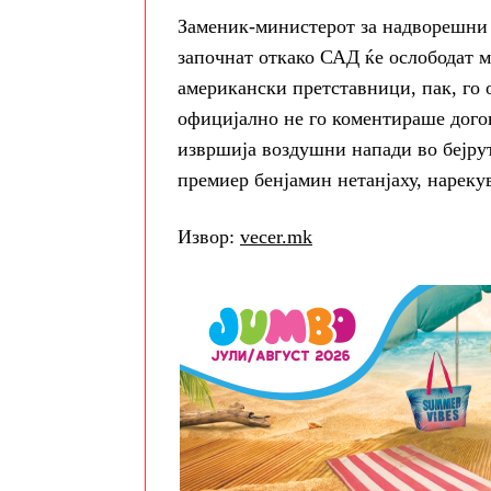
Заменик-министерот за надворешни 
започнат откако САД ќе ослободат м
американски претставници, пак, го 
официјално не го коментираше догов
извршија воздушни напади во бејрут
премиер бенјамин нетанјаху, нареку
Извор:
vecer.mk