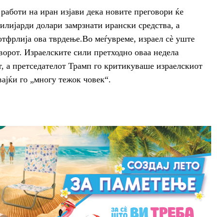
работи на иран изјави дека новите преговори ќе
илијарди долари замрзнати ирански средства, а
отфрлија ова тврдење.Во меѓувреме, израел сè уште
орот. Израелските сили претходно оваа недела
, а претседателот Трамп го критикуваше израелскиот
вајќи го „многу тежок човек“.