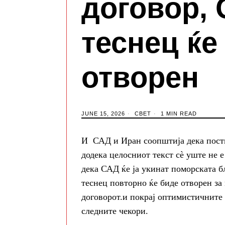
договор,
теснец ќе
отворен
JUNE 15, 2026
СВЕТ
1 MIN READ
И САД и Иран соопштија дека постиг
додека целосниот текст сè уште не 
дека САД ќе ја укинат поморската 
теснец повторно ќе биде отворен за
договорот.и покрај оптимистичните 
следните чекори.