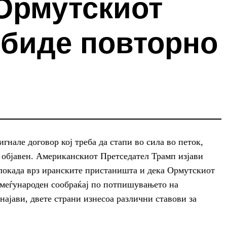
 Ормутскиот
 биде повторно
нале договор кој треба да стапи во сила во петок,
е објавен. Американскиот Претседател Трамп изјави
блокада врз иранските пристаништа и дека Ормутскиот
 меѓународен сообраќај по потпишувањето на
најави, двете страни изнесоа различни ставови за