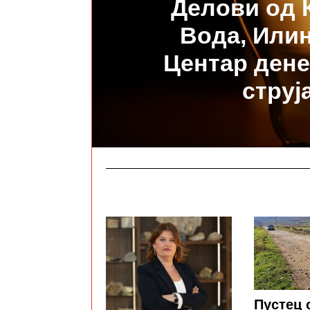
Делови од 
Вода, Или
Центар дене
струј
Пустец 