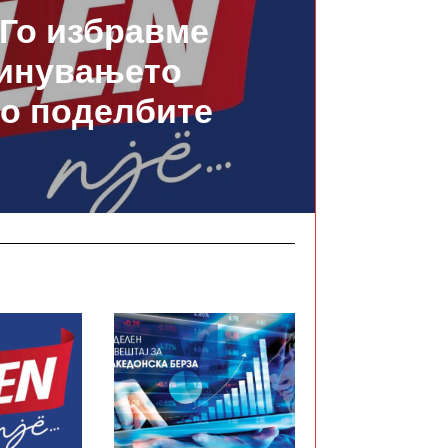
Го избравме
инувањето
о поделбите