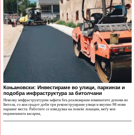
Коњановски: Инвестираме во улици, паркинзи и
подобра инфраструктура за битолчани
Неколку инфраструктурни зафати беа реализирани изминатите денови во
Битола, со кои градот доби три реконструирани улици и вкупно 98 нови
паркинг места. Работите се изведуваа на повеќе локации, меѓу кои
поранешната касарна,