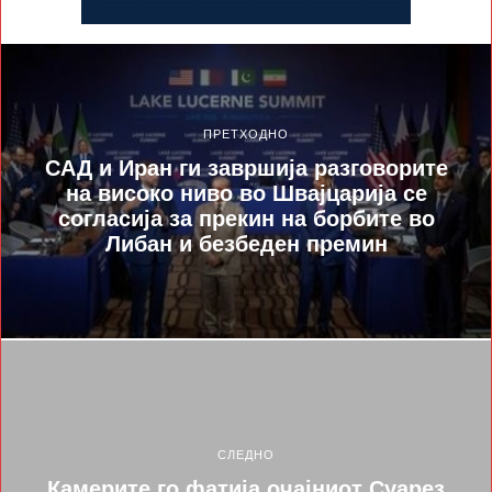
ПРЕТХОДНО
САД и Иран ги завршија разговорите
на високо ниво во Швајцарија се
согласија за прекин на борбите во
Либан и безбеден премин
СЛЕДНО
Камерите го фатија очајниот Суарез