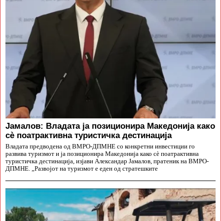
Јамалов: Владата ја позиционира Македонија како
сè поатрактивна туристичка дестинација
Владата предводена од ВМРО-ДПМНЕ со конкретни инвестиции го
развива туризмот и ја позиционира Македонија како сè поатрактивна
туристичка дестинација, изјави Александар Јамалов, пратеник на ВМРО-
ДПМНЕ. „Развојот на туризмот е еден од стратешките