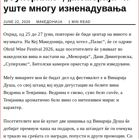
уште многу изненадувања
JUNE 22, 2026
МАКЕДОНИЈА
1 MIN READ
Охрид, од 25 до 27 јуни, повторно ќе биде центар на виното и
музиката. На Кеј Македонија, пред хотел „Палас“, ќе се одржи
Ohrid Wine Festival 2026, каде посетителите ќе уживаат во
македонски вина и настапи на „Меморија“, Дани Димитровска,
„Суперхикс“, Битолски камерен оркестар и други изведувачи.
Меѓу винарите кои ќе бидат дел од фестивалот е и Винарија
Душа, со свој штанд кој нуди дегустации на белите вина
Ведрина и Темјаника. Ведрина е свежо, суво бело cuvée, а
Темјаника ароматично бело вино со интензивен мирис и
карактер.
Посетителите кои ќе купат две шишиња од Винарија Душа ќе
добијат премиум чаша на подарок, а на штандот ќе ги очекува
и тркало на среќата со награди, попусти и други промоции. Со