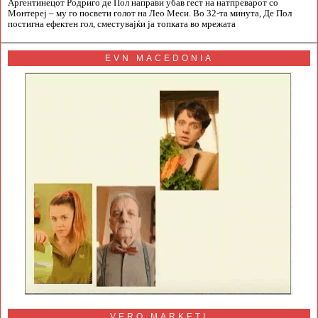
Аргентинецот Родриго де Пол направи убав гест на натпреварот со
Монтереј – му го посвети голот на Лео Меси. Во 32-та минута, Де Пол
постигна ефектен гол, сместувајќи ја топката во мрежата
EVN MACEDONIA
VERO MARKETI