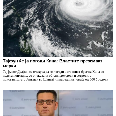
Тајфун ќе ја погоди Кина: Властите преземаат
мерки
Тајфунот Делфин се очекува да го погоди источниот брег на Кина во
недела попладне, со очекувани обилни дождови и ветрови, а
пристаништето Јангшан во Шангај им нареди на повеќе од 500 бродови