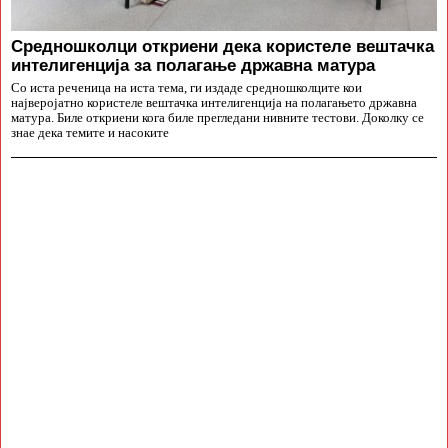
Средношколци откриени дека користеле вештачка
интелигенција за полагање државна матура
Со иста реченица на иста тема, ги издаде средношколците кои
најверојатно користеле вештачка интелигенција на полагањето државна
матура. Биле откриени кога биле прегледани нивните тестови. Доколку се
знае дека темите и насоките