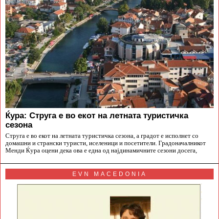
Ќура: Струга е во екот на летната туристичка
сезона
Струга е во екот на летната туристичка сезона, а градот е исполнет со
домашни и странски туристи, иселеници и посетители. Градоначалникот
Менди Ќура оцени дека ова е една од најдинамичните сезони досега,
EVN MACEDONIA