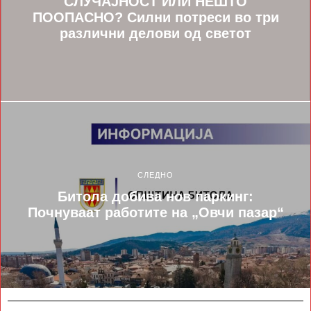
СЛУЧАЈНОСТ ИЛИ НЕШТО
ПООПАСНО? Силни потреси во три
различни делови од светот
СЛЕДНО
Битола добива нов паркинг:
Почнуваат работите на „Овчи пазар“