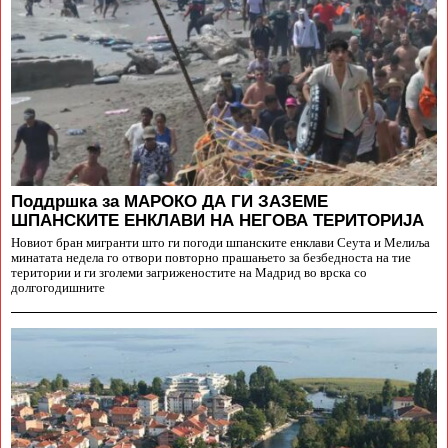
Поддршка за МАРОКО ДА ГИ ЗАЗЕМЕ
ШПАНСКИТЕ ЕНКЛАВИ НА НЕГОВА ТЕРИТОРИЈА
Новиот бран мигранти што ги погоди шпанските енклави Сеута и Мелиља
минатата недела го отвори повторно прашањето за безбедноста на тие
територии и ги зголеми загриженостите на Мадрид во врска со
долгогодишните