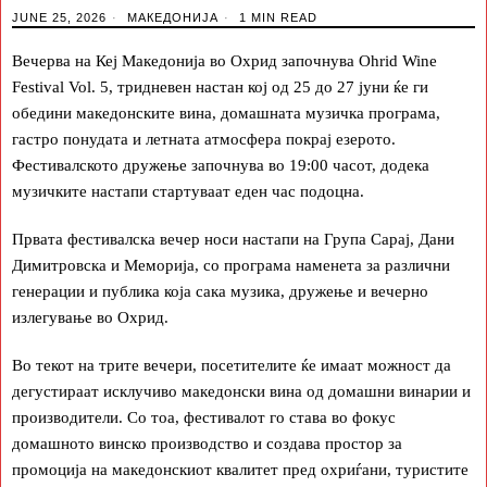
JUNE 25, 2026
МАКЕДОНИЈА
1 MIN READ
Вечерва на Кеј Македонија во Охрид започнува Ohrid Wine
Festival Vol. 5, тридневен настан кој од 25 до 27 јуни ќе ги
обедини македонските вина, домашната музичка програма,
гастро понудата и летната атмосфера покрај езерото.
Фестивалското дружење започнува во 19:00 часот, додека
музичките настапи стартуваат еден час подоцна.
Првата фестивалска вечер носи настапи на Група Сарај, Дани
Димитровска и Меморија, со програма наменета за различни
генерации и публика која сака музика, дружење и вечерно
излегување во Охрид.
Во текот на трите вечери, посетителите ќе имаат можност да
дегустираат исклучиво македонски вина од домашни винарии и
производители. Со тоа, фестивалот го става во фокус
домашното винско производство и создава простор за
промоција на македонскиот квалитет пред охриѓани, туристите