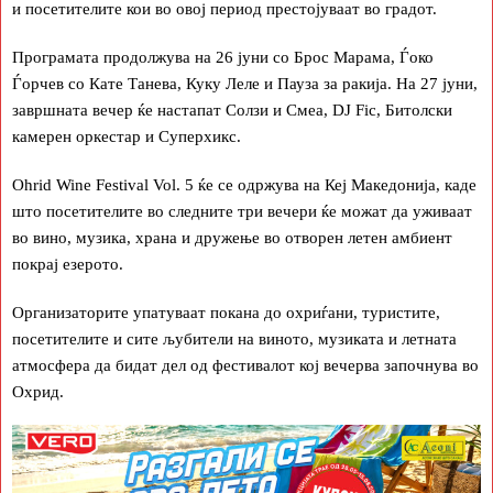
и посетителите кои во овој период престојуваат во градот.
Програмата продолжува на 26 јуни со Брос Марама, Ѓоко
Ѓорчев со Кате Танева, Куку Леле и Пауза за ракија. На 27 јуни,
завршната вечер ќе настапат Солзи и Смеа, DJ Fic, Битолски
камерен оркестар и Суперхикс.
Ohrid Wine Festival Vol. 5 ќе се одржува на Кеј Македонија, каде
што посетителите во следните три вечери ќе можат да уживаат
во вино, музика, храна и дружење во отворен летен амбиент
покрај езерото.
Организаторите упатуваат покана до охриѓани, туристите,
посетителите и сите љубители на виното, музиката и летната
атмосфера да бидат дел од фестивалот кој вечерва започнува во
Охрид.