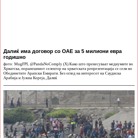
Далиќ има договор со ОАЕ за 5 милиони евра
годишно
фото: MugFPL @PandaNoComply (X) Како што пренесуваат медиумите во
Хрватска, поранешниот селектор на хрватската репрезентација се сели во
Обединетите Арапски Емирати. Без оглед на интересот на Саудиска
Арабија и Јужна Кореја, Далиќ