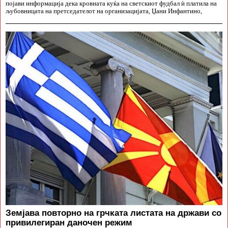
појави информација дека кровната куќа на светскиот фудбал ѝ платила на
љубовницата на претседателот на организацијата, Џани Инфантино,
Земјава повторно на грчката листата на држави со
привилегиран даночен режим