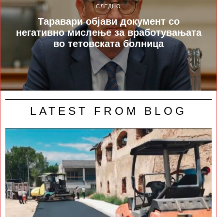
СЛЕДНО
Таравари објави документ со
негативно мислење за вработувањата
во тетовската болница
LATEST FROM BLOG