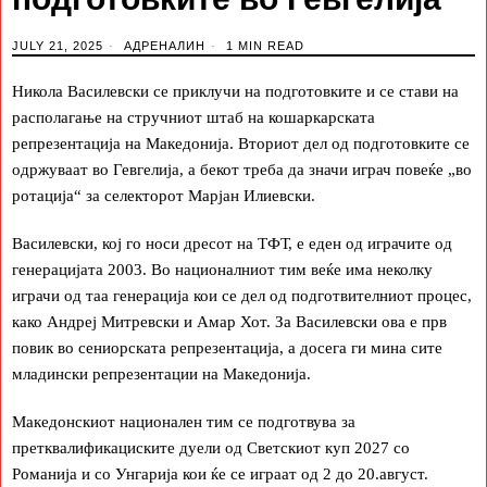
JULY 21, 2025
АДРЕНАЛИН
1 MIN READ
Никола Василевски се приклучи на подготовките и се стави на
располагање на стручниот штаб на кошаркарската
репрезентација на Македонија. Вториот дел од подготовките се
одржуваат во Гевгелија, а бекот треба да значи играч повеќе „во
ротација“ за селекторот Марјан Илиевски.
Василевски, кој го носи дресот на ТФТ, е еден од играчите од
генерацијата 2003. Во националниот тим веќе има неколку
играчи од таа генерација кои се дел од подготвителниот процес,
како Андреј Митревски и Амар Хот. За Василевски ова е прв
повик во сениорската репрезентација, а досега ги мина сите
младински репрезентации на Македонија.
Македонскиот национален тим се подготвува за
претквалификациските дуели од Светскиот куп 2027 со
Романија и со Унгарија кои ќе се играат од 2 до 20.август.