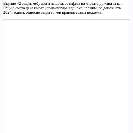
Вкупно 42 земји, меѓу кои и нашата, се најдоа на листата држави за кои
Грција смета дека имаат „привилегиран даночен режим“ за даночната
2024 година, односно земји во кои правните лица подлежат