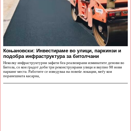
Коњановски: Инвестираме во улици, паркинзи и
подобра инфраструктура за битолчани
Неколку инфраструктурни зафати беа реализирани изминатите денови во
Битола, со кои градот доби три реконструирани улици и вкупно 98 нови
паркинг места. Работите се изведуваа на повеќе локации, меѓу кои
поранешната касарна,