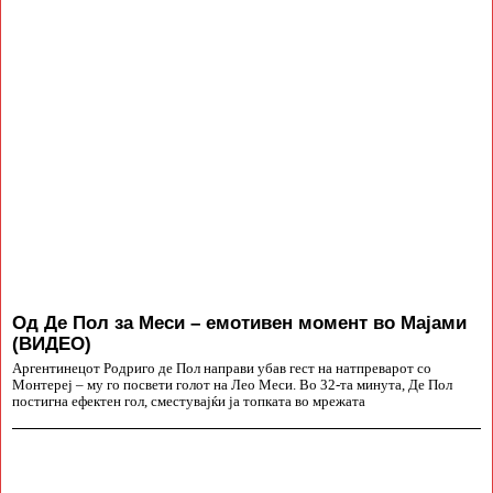
Од Де Пол за Меси – емотивен момент во Мајами
(ВИДЕО)
Аргентинецот Родриго де Пол направи убав гест на натпреварот со
Монтереј – му го посвети голот на Лео Меси. Во 32-та минута, Де Пол
постигна ефектен гол, сместувајќи ја топката во мрежата