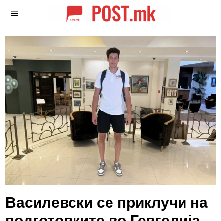
Василевски се приклучи на
подготовките во Гевгелија