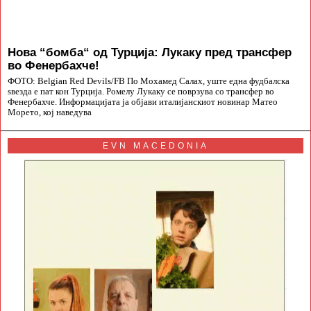
Нова “бомба“ од Турција: Лукаку пред трансфер
во Фенербахче!
ФОТО: Belgian Red Devils/FB По Мохамед Салах, уште една фудбалска
ѕвезда е пат кон Турција. Ромелу Лукаку се поврзува со трансфер во
Фенербахче. Информацијата ја објави италијанскиот новинар Матео
Морето, кој наведува
EVN MACEDONIA