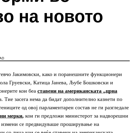
о на новото
AD
тевчо Јакимовски, како и поранешните функционери
ла Груевски, Катица Јанева, Љубе Бошковски и
онерите кои беа
ставени на американската „црна
. Тие засега нема да бидат дополнително казнети по
тениците од овој парламентарен состав не ги разгледале
вни мерки
,
кои ги предложи министерот за надворешни
е измени се предвидуваше проширување на
и со лица кои се веќе ставени на американската,