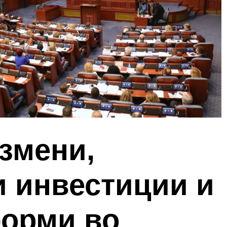
змени,
и инвестиции и
форми во