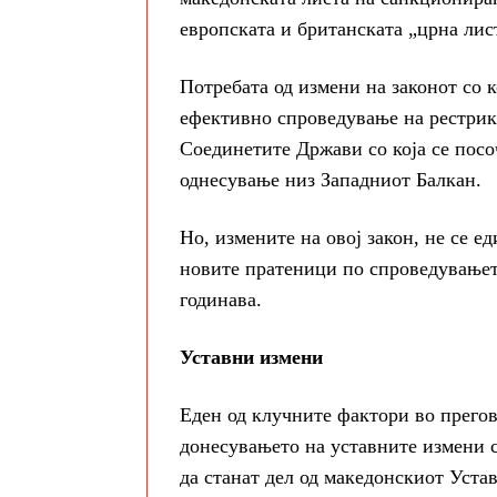
европската и британската „црна лис
Потребата од измени на законот со 
ефективно спроведување на рестрик
Соединетите Држави со која се посо
однесување низ Западниот Балкан.
Но, измените на овој закон, не се е
новите пратеници по спроведувањет
годинава.
Уставни измени
Еден од клучните фактори во прегов
донесувањето на уставните измени с
да станат дел од македонскиот Устав