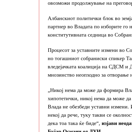
овозможи продолжување на преговор
Албанскиот политички блок во земја
партнер во Владата по изборите го
конститутивната седница во Собрание
Процесот за уставните измени во Со
но тогашниот собраниски спикер Та
вледејачката коалиција на СДСМ и 
мнозинство неопходно за отворање н
„Никој нема да може да формира Вла
хипотетички, никој нема да може да
Влада не обезбеди уставни измени. 
некој да рече, туку такви се околно
дека тоа така ќе биде“,
изјави неод
Бујар Османи од ДУИ.