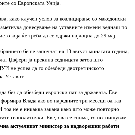
ите со Европската Унија.
ва, како клучен услов за коалицирање со македонски
 наметнува донесување на уставните измени веднаш по
то која ќе треба да се одржи најдоцна до 29 мај.
бранието беше започнат на 18 август минатата година,
лат Џафери ја прекина седницата затоа што
ДУИ не успеа да го обезбеди двотретинското
а Уставот.
да без да обезбеди европски пат за државата. Еве
 формира Влада ако во наредните три месеци од таа
И тоа не е никаква закана како што може повторно
стите геополитички. Еве, ова се снима, го потпишувам
амна актуелниот министер за надворешни работи