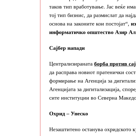
таков тип вработување. Јас веќе има
тој тип бизнис, да размислат да нај
основа на законите кои постојат“,
и
информатичко општество Азир Ал
Сајбер напади
Централизираната
борба против са
да расправа новиот пратенички соста
формирање на Агенција за дигитализ
Агенцијата за дигитализација, споре
сите институции во Северна Македон
Охрид – Унеско
Незаштитено останува охридското ку