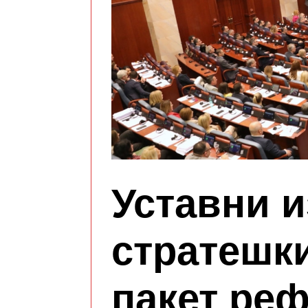
Уставни и
стратешк
пакет ре