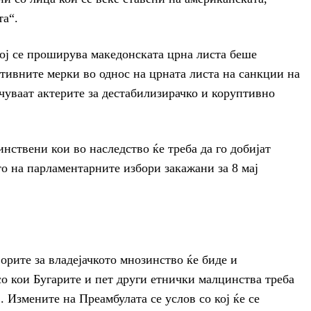
та“.
кој се проширува македонската црна листа беше
тивните мерки во однос на црната листа на санкции на
чуваат актерите за дестабилизирачко и коруптивно
динствени кои во наследство ќе треба да го добијат
о на парламентарните избори закажани за 8 мај
орите за владејачкото мнозинство ќе биде и
о кои Бугарите и пет други етнички малцинства треба
. Измените на Преамбулата се услов со кој ќе се