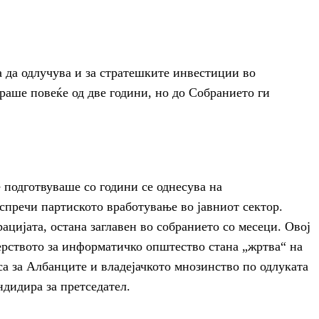
а да одлучува и за стратешките инвестиции во
араше повеќе од две години, но до Собранието ги
е подготвуваше со години се однесува на
 спречи партиското вработување во јавниот сектор.
ацијата, остана заглавен во собранието со месеци. Овој
ерството за информатичко општество стана „жртва“ на
а за Албанците и владејачкото мнозинство по одлуката
ндидира за претседател.