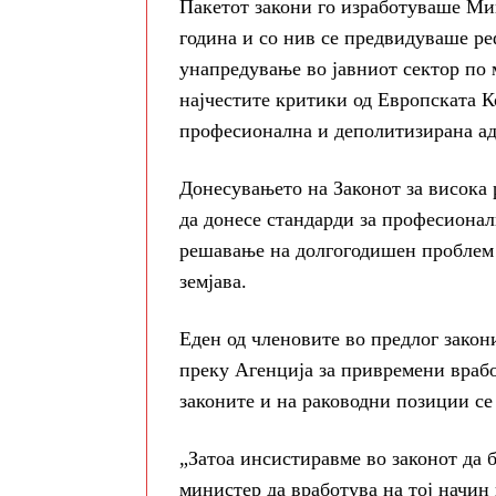
Пакетот закони го изработуваше Ми
година и со нив се предвидуваше р
унапредување во јавниот сектор по 
најчестите критики од Европската К
професионална и деполитизирана а
Донесувањето на Законот за висока 
да донесе стандарди за професионал
решавање на долгогодишен проблем 
земјава.
Еден од членовите во предлог закон
преку Агенција за привремени врабо
законите и на раководни позиции се
„Затоа инсистиравме во законот да
министер да вработува на тој начин 