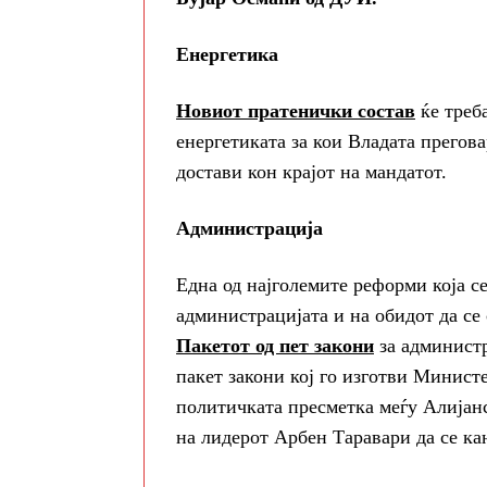
Енергетика
Новиот пратенички состав
ќе треб
енергетиката за кои Владата прегов
достави кон крајот на мандатот.
Администрација
Една од најголемите реформи која с
администрацијата и на обидот да се
Пакетот од пет закони
за администр
пакет закони кој го изготви Минист
политичката пресметка меѓу Алијанс
на лидерот Арбен Таравари да се ка