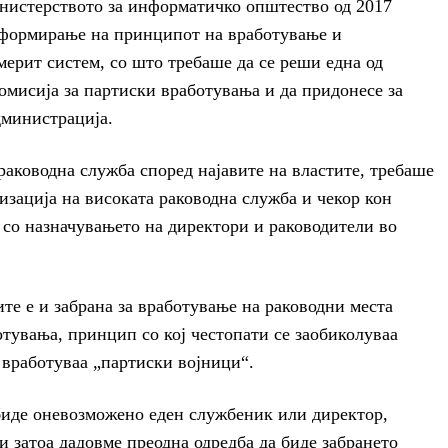
нистерството за информатичко општество од 2017
еформирање на принципот на вработување и
мерит систем, со што требаше да се реши една од
омисија за партиски вработувања и да придонесе за
дминистрација.
раководна служба според најавите на властите, требаше
изација на високата раководна служба и чекор кон
со назначувањето на директори и раководители во
ите е и забрана за вработување на раководни места
тувања, принцип со кој честопати се заобиколуваа
 вработуваа „партиски војници“.
 биде оневозможено еден службеник или директор,
и затоа дадовме преодна одредба да биде забрането