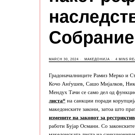
наследств
Собрание
MARCH 30, 2024
МАКЕДОНИЈА
4 MINS RE
Градоначалниците Рамиз Мерко и С
Кочо Анѓушев, Сашо Мијалков, Нико
Мендух Тачи се само дел од функци
листа“
на санкции поради корупција
македонските закони, затоа што пра
измените на законот за рестрикти
работи Бујар Османи. Со законскит
македонската листа на санкциониран