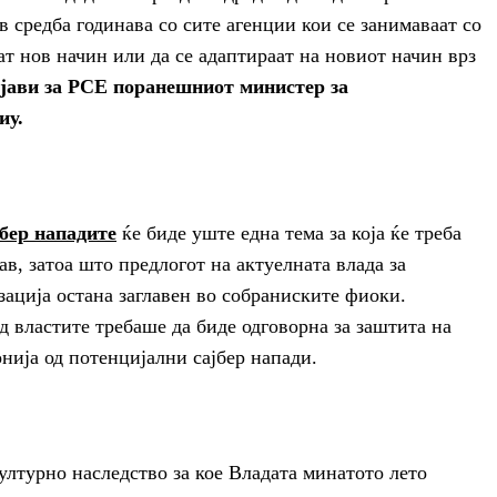
в средба годинава со сите агенции кои се занимаваат со
дат нов начин или да се адаптираат на новиот начин врз
зјави за РСЕ поранешниот министер за
иу.
јбер нападите
ќе биде уште една тема за која ќе треба
в, затоа што предлогот на актуелната влада за
ација остана заглавен во собраниските фиоки.
д властите требаше да биде одговорна за заштита на
ија од потенцијални сајбер напади.
лтурно наследство за кое Владата минатото лето