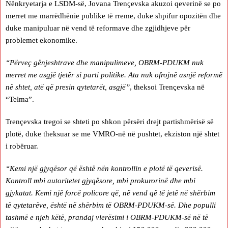
Nënkryetarja e LSDM-së, Jovana Trençevska akuzoi qeverinë se po
merret me marrëdhënie publike të rreme, duke shpifur opozitën dhe
duke manipuluar në vend të reformave dhe zgjidhjeve për
problemet ekonomike.
“Përveç gënjeshtrave dhe manipulimeve, OBRM-PDUKM nuk
merret me asgjë tjetër si parti politike. Ata nuk ofrojnë asnjë reformë
në shtet, atë që presin qytetarët, asgjë”
, theksoi Trençevska në
“Telma”.
Trençevska tregoi se shteti po shkon përsëri drejt partishmërisë së
plotë, duke theksuar se me VMRO-në në pushtet, ekziston një shtet
i robëruar.
“Kemi një gjyqësor që është nën kontrollin e plotë të qeverisë.
Kontroll mbi autoritetet gjyqësore, mbi prokurorinë dhe mbi
gjykatat. Kemi një forcë policore që, në vend që të jetë në shërbim
të qytetarëve, është në shërbim të OBRM-PDUKM-së. Dhe populli
tashmë e njeh këtë, prandaj vlerësimi i OBRM-PDUKM-së në të