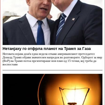
Нетанјаху го отфрла планот на Трамп за Газа
Неговата изјава доаѓа една недела откако американскиот претседател
Доналд Трамп објави значителен напредок во разговорите. Одборот за мир
(BoP) на Трамп потоа презентираше нов план од 15 точки, кој треба да
воспостави