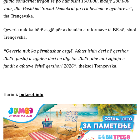
gjitha sondazhet tregon se po humbisni 150.000, madje 200.000
vota, dhe Bashkimi Social Demokrat po rrit besimin e qytetarëve”
,
tha Trençevska.
Qeveria nuk ka bërë asgjë për axhendën e reformave të BE-së, shtoi
Trençevska.
“Qeveria nuk ka përmbushur asgjë. Afatet ishin deri në qershor
2025, pastaj u zgjatën deri në dhjetor 2025, dhe tani zgjatja e
fundit e afateve është qershori 2026”
, theksoi Trençevska.
Burimi:
botasot.info