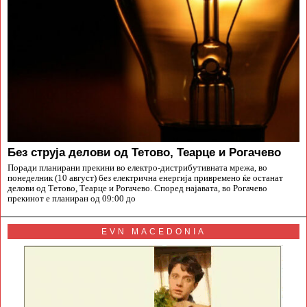
Без струја делови од Тетово, Теарце и Рогачево
Поради планирани прекини во електро-дистрибутивната мрежа, во
понеделник (10 август) без електрична енергија привремено ќе останат
делови од Тетово, Теарце и Рогачево. Според најавата, во Рогачево
прекинот е планиран од 09:00 до
EVN MACEDONIA