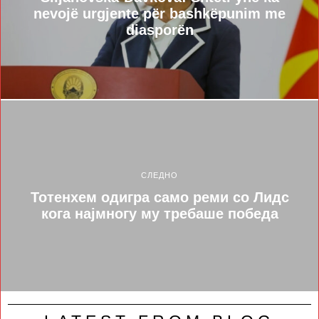
nevojë urgjente për bashkëpunim me
diasporën
СЛЕДНО
Тотенхем одигра само реми со Лидс
кога најмногу му требаше победа