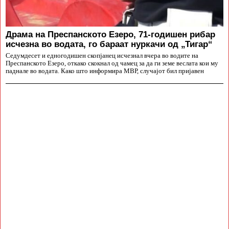
Драма на Преспанското Езеро, 71-годишен рибар
исчезна во водата, го бараат нуркачи од „Тигар“
Седумдесет и едногодишен скопјанец исчезнал вчера во водите на
Преспанското Езеро, откако скокнал од чамец за да ги земе веслата кои му
паднале во водата. Како што информира МВР, случајот бил пријавен