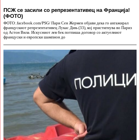
ПСЖ се засили со репрезентативец на Франција!
(ФОТО)
ФОТО:.facebook.com/PSG/ Пари Сен Жермен објави дека го ангажирал
францускиот репрезентативец Лукас Дињ (33), кој пристигнува во Париз
од Астон Вила. Искусниот лев бек потпиша договор со актуелниот
француски и европски шампион до