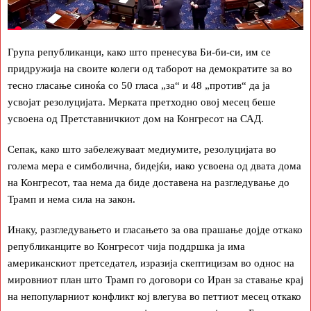
Група републиканци, како што пренесува Би-би-си, им се
придружија на своите колеги од таборот на демократите за во
тесно гласање синоќа со 50 гласа „за“ и 48 „против“ да ја
усвојат резолуцијата. Мерката претходно овој месец беше
усвоена од Претставничкиот дом на Конгресот на САД.
Сепак, како што забележуваат медиумите, резолуцијата во
голема мера е симболична, бидејќи, иако усвоена од двата дома
на Конгресот, таа нема да биде доставена на разгледување до
Трамп и нема сила на закон.
Инаку, разгледувањето и гласањето за ова прашање дојде откако
републиканците во Конгресот чија поддршка ја има
американскиот претседател, изразија скептицизам во однос на
мировниот план што Трамп го договори со Иран за ставање крај
на непопуларниот конфликт кој влегува во петтиот месец откако