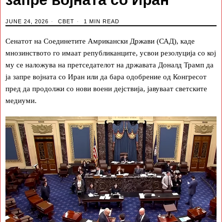
JUNE 24, 2026
СВЕТ
1 MIN READ
Сенатот на Соединетите Амрикански Држави (САД), каде
мнозинството го имаат републиканците, усвои резолуција со кој
му се наложува на претседателот на државата Доналд Трамп да
ја запре војната со Иран или да бара одобрение од Конгресот
пред да продолжи со нови воени дејствија, јавуваат светските
медиуми.