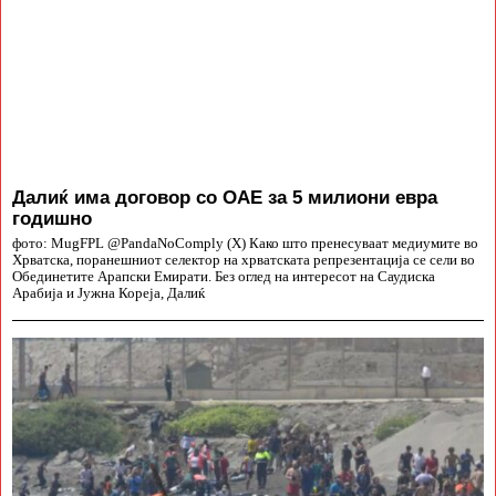
Далиќ има договор со ОАЕ за 5 милиони евра
годишно
фото: MugFPL @PandaNoComply (X) Како што пренесуваат медиумите во
Хрватска, поранешниот селектор на хрватската репрезентација се сели во
Обединетите Арапски Емирати. Без оглед на интересот на Саудиска
Арабија и Јужна Кореја, Далиќ