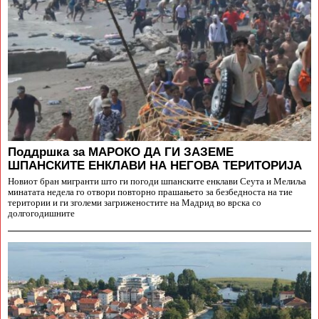
Поддршка за МАРОКО ДА ГИ ЗАЗЕМЕ
ШПАНСКИТЕ ЕНКЛАВИ НА НЕГОВА ТЕРИТОРИЈА
Новиот бран мигранти што ги погоди шпанските енклави Сеута и Мелиља
минатата недела го отвори повторно прашањето за безбедноста на тие
територии и ги зголеми загриженостите на Мадрид во врска со
долгогодишните