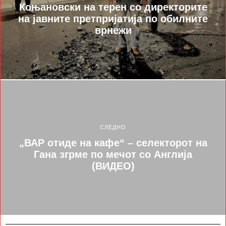
Коњановски на терен со директорите
на јавните претпријатија по обилните
врнежи
СЛЕДНО
„ВАР отиде на кафе“ – селекторот на
Гана згрме по мечот со Англија
(ВИДЕО)