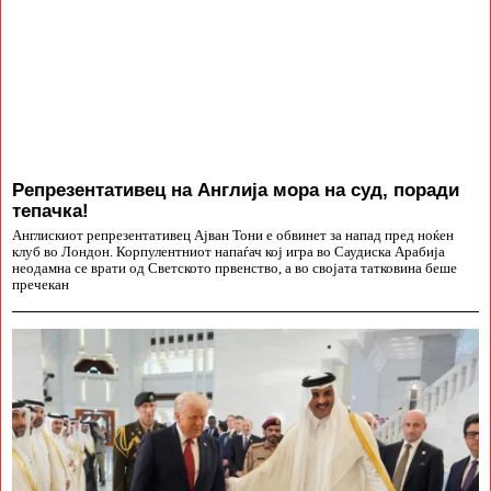
Репрезентативец на Англија мора на суд, поради
тепачка!
Англискиот репрезентативец Ајван Тони е обвинет за напад пред ноќен
клуб во Лондон. Корпулентниот напаѓач кој игра во Саудиска Арабија
неодамна се врати од Светското првенство, а во својата татковина беше
пречекан