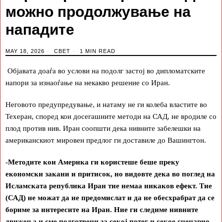
можно продолжување на
нападите
MAY 18, 2026
СВЕТ
1 MIN READ
Објавата доаѓа во услови на подолг застој во дипломатските
напори за изнаоѓање на некакво решение со Иран.
Неговото предупредување, и натаму не ги колеба властите во
Техеран, според кои досегашните методи на САД, не вродиле со
плод против нив. Иран соопшти дека нивните забелешки на
американскиот мировен предлог ги доставиле до Вашингтон.
-Методите кои Америка ги користеше беше преку
економски закани и притисок, но видовте дека во поглед на
Исламската република Иран тие немаа никаков ефект. Тие
(САД) не можат да не предомислат и да не обесхрабрат да се
бориме за интересите на Иран. Ние ги следиме нивните
движења и сме подготвени за секој потег и секое сценарио,-