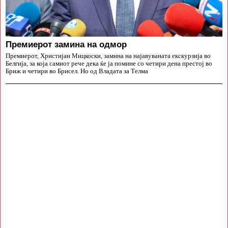
Премиерот замина на одмор
Премиерот, Христијан Мицкоски, замина на најавуваната екскурзија во
Белгија, за која самиот рече дека ќе ја помине со четири дена престој во
Бриж и четири во Брисел. Но од Владата за Телма