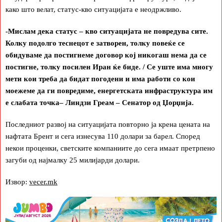
како што велат, статус-кво ситуацијата е неодржливо.
-Мислам дека статус – кво ситуацијата не повредува сите.
Колку подолго теснецот е затворен, толку повеќе се
обидуваме да постигнеме договор кој никогаш нема да се
постигне, толку посилен Иран ќе биде. / Се уште има многу
мети кои треба да бидат погодени и има работи со кои
моежеме да ги повредиме, енергетската инфраструктура им
е слабата точка– Линдзи Греам – Сенатор од Џорџија.
Последниот развој на ситуацијата повторно ја крена цената на
нафтата Брент и сега изнесува 110 долари за барел. Според
некои проценки, светските компаниите до сега имаат претрпено
загуби од најмалку 25 милијарди долари.
Извор:
vecer.mk