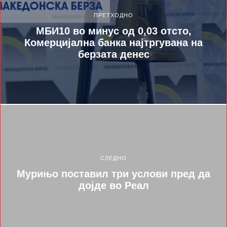
ПРЕТХОДНО
МБИ10 во минус од 0,03 отсто,
Комерцијална банка најтргувана на
берзата денес
СЛЕДНО
Мурињо поставил три услови пред да
дојде во Реал