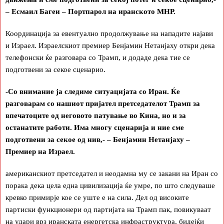
– Есмаил Багеи – Портпарол на иранското МНР.
Координација за евентуално продолжување на нападите најави
и Израел. Израелскиот премиер Бенјамин Нетанјаху откри дека
телефонски ќе разговара со Трамп, и додаде дека тие се
подготвени за секое сценарио.
-Со внимание ја следиме ситуацијата со Иран. Ќе
разговарам со нашиот пријател претседателот Трамп за
впечатоците од неговото патување во Кина, но и за
останатите работи. Има многу сценарија и ние сме
подготвени за секое од нив,- – Бенјамин Нетанјаху –
Премиер на Израел.
американскиот претседател и неодамна му се закани на Иран со
порака дека цела една цивилизација ќе умре, по што следуваше
кревко примирје кое се уште е на сила. Дел од високите
партиски функционери од партијата на Трамп пак, повикуваат
на удари врз иранската енергетска инфраструктура, бидејќи