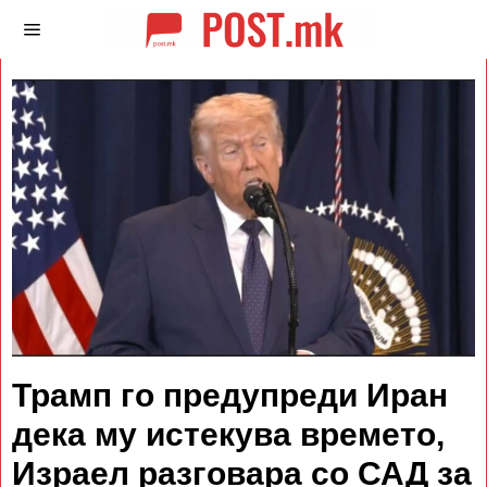
Трамп го предупреди Иран
дека му истекува времето,
Израел разговара со САД за