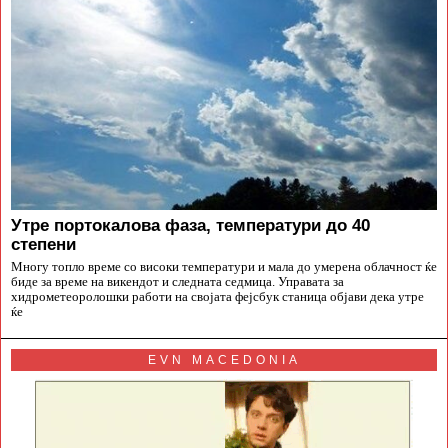
Утре портокалова фаза, температури до 40
степени
Многу топло време со високи температури и мала до умерена облачност ќе
биде за време на викендот и следната седмица. Управата за
хидрометеоролошки работи на својата фејсбук станица објави дека утре
ќе
EVN MACEDONIA