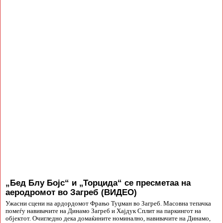
„Бед Блу Бојс“ и „Торцида“ се пресметаа на
аеродромот во Загреб (ВИДЕО)
Ужасни сцени на ардордомот Фрањо Туџман во Загреб. Масовна тепачка
помеѓу навивачите на Динамо Загреб и Хајдук Сплит на паркингот на
објектот. Очигледно дека домаќините номинално, навивачите на Динамо,