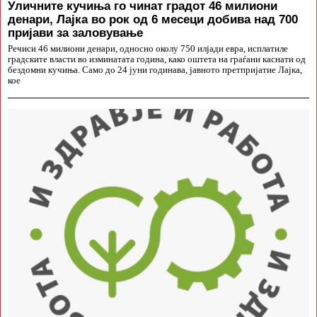
Уличните кучиња го чинат градот 46 милиони
денари, Лајка во рок од 6 месеци добива над 700
пријави за заловување
Речиси 46 милиони денари, односно околу 750 илјади евра, исплатиле
градските власти во изминатата година, како оштета на граѓани каснати од
бездомни кучиња. Само до 24 јуни годинава, јавното претпријатие Лајка,
кое