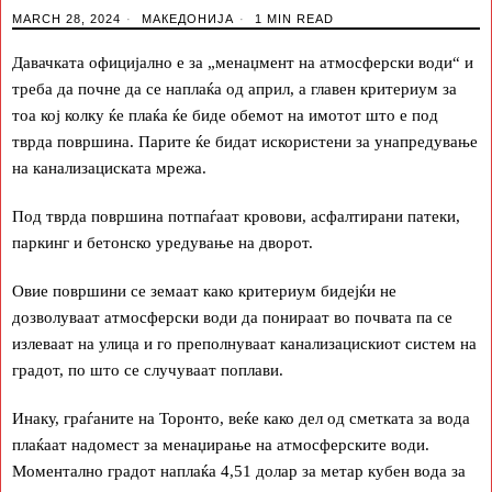
MARCH 28, 2024
МАКЕДОНИЈА
1 MIN READ
Давачката официјално е за „менаџмент на атмосферски води“ и
треба да почне да се наплаќа од април, а главен критериум за
тоа кој колку ќе плаќа ќе биде обемот на имотот што е под
тврда површина. Парите ќе бидат искористени за унапредување
на канализациската мрежа.
Под тврда површина потпаѓаат кровови, асфалтирани патеки,
паркинг и бетонско уредување на дворот.
Овие површини се земаат како критериум бидејќи не
дозволуваат атмосферски води да понираат во почвата па се
излеваат на улица и го преполнуваат канализацискиот систем на
градот, по што се случуваат поплави.
Инаку, граѓаните на Торонто, веќе како дел од сметката за вода
плаќаат надомест за менаџирање на атмосферските води.
Моментално градот наплаќа 4,51 долар за метар кубен вода за