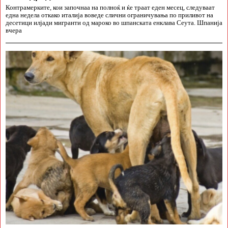
Контрамерките, кои започнаа на полноќ и ќе траат еден месец, следуваат
една недела откако италија воведе слични ограничувања по приливот на
десетици илјади мигранти од мароко во шпанската енклава Сеута. Шпанија
вчера