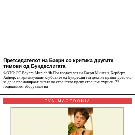
Претседателот на Баерн со критика другите
тимови од Бундеслигата
ФОТО: FC Bayern Munich/fb Претседателот на Баерн Минхен, Херберт
Хајнер, ги критикуваше клубовите од Бундеслигата дека не прават доволно
за да ја промовираат лигата во странство преку странски турнеи. 72-
годишникот зборуваше на
EVN MACEDONIA