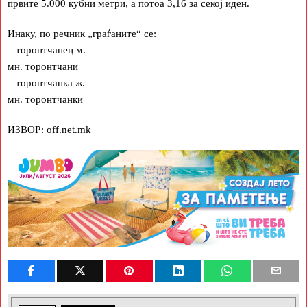
првите
5.000 кубни метри, а потоа 3,16 за секој иден.
Инаку, по речник „граѓаните“ се:
– торонтчанец м.
мн. торонтчани
– торонтчанка ж.
мн. торонтчанки
ИЗВОР:
off.net.mk