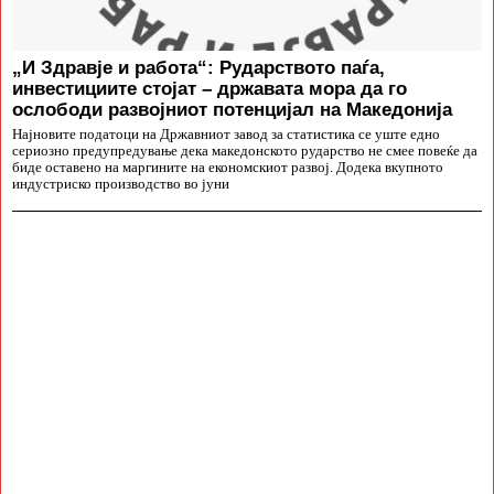
„И Здравје и работа“: Рударството паѓа,
инвестициите стојат – државата мора да го
ослободи развојниот потенцијал на Македонија
Најновите податоци на Државниот завод за статистика се уште едно
сериозно предупредување дека македонското рударство не смее повеќе да
биде оставено на маргините на економскиот развој. Додека вкупното
индустриско производство во јуни