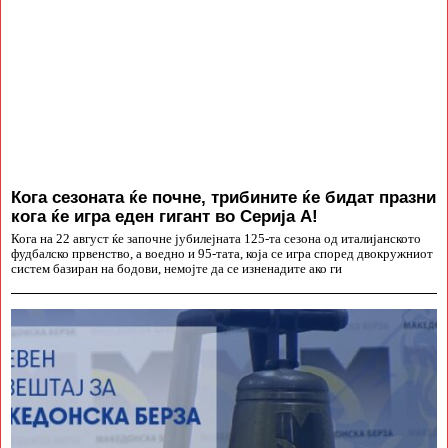
Кога сезоната ќе почне, трибините ќе бидат празни
кога ќе игра еден гигант во Серија А!
Кога на 22 август ќе започне јубилејната 125-та сезона од италијанското
фудбалско првенство, а воедно и 95-тата, која се игра според двокружниот
систем базиран на бодови, немојте да се изненадите ако ги