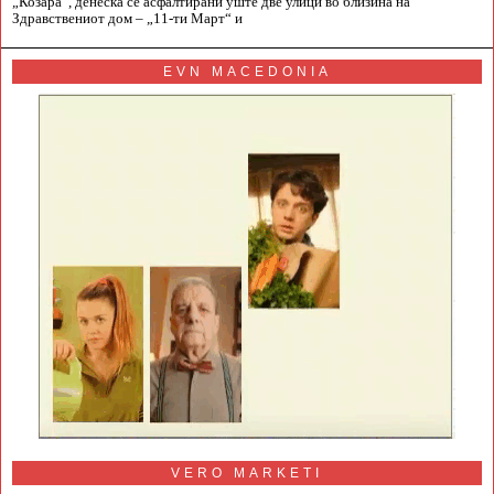
„Козара“, денеска се асфалтирани уште две улици во близина на
Здравствениот дом – „11-ти Март“ и
EVN MACEDONIA
VERO MARKETI