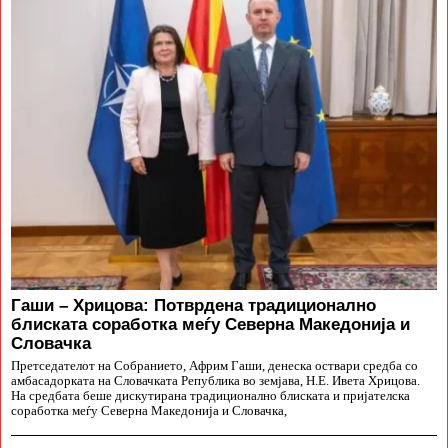
Гаши – Хрицова: Потврдена традиционално
блиската соработка меѓу Северна Македонија и
Словачка
Претседателот на Собранието, Африм Гаши, денеска оствари средба со
амбасадорката на Словачката Република во земјава, Н.Е. Ивета Хрицова.
На средбата беше дискутирана традиционално блиската и пријателска
соработка меѓу Северна Македонија и Словачка,