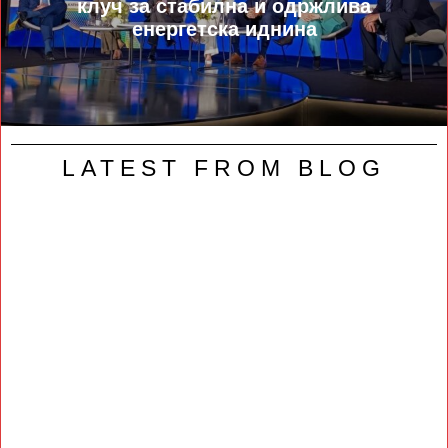
клуч за стабилна и одржлива
енергетска иднина
LATEST FROM BLOG