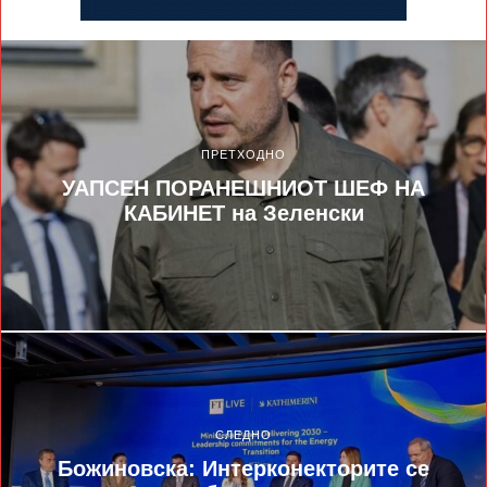
ПРЕТХОДНО
УАПСЕН ПОРАНЕШНИОТ ШЕФ НА
КАБИНЕТ на Зеленски
СЛЕДНО
Божиновска: Интерконекторите се