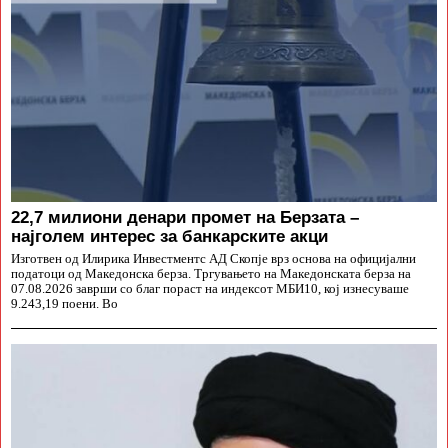
22,7 милиони денари промет на Берзата –
најголем интерес за банкарските акци
Изготвен од Илирика Инвестментс АД Скопје врз основа на официјални
податоци од Македонска берза. Тргувањето на Македонската берза на
07.08.2026 заврши со благ пораст на индексот МБИ10, кој изнесуваше
9.243,19 поени. Во