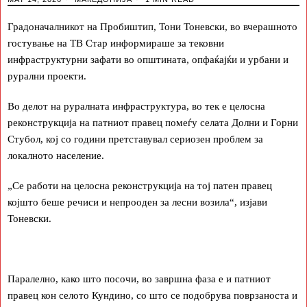
Градоначалникот на Пробиштип, Тони Тоневски, во вчерашното
гостување на ТВ Стар информираше за тековни
инфраструктурни зафати во општината, опфаќајќи и урбани и
рурални проекти.
Во делот на руралната инфраструктура, во тек е целосна
реконструкција на патниот правец помеѓу селата Долни и Горни
Стубол, кој со години претставувал сериозен проблем за
локалното население.
„Се работи на целосна реконструкција на тој патен правец
којшто беше речиси и непрооден за лесни возила“, изјави
Тоневски.
Паралелно, како што посочи, во завршна фаза е и патниот
правец кон селото Кундино, со што се подобрува поврзаноста и