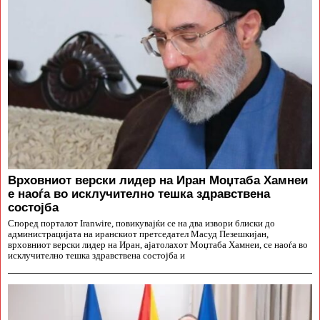
Врховниот верски лидер на Иран Моџтаба Хамнеи
е наоѓа во исклучително тешка здравствена
состојба
Според порталот Iranwire, повикувајќи се на два извори блиски до
администрацијата на иранскиот претседател Масуд Пезешкијан,
врховниот верски лидер на Иран, ајатолахот Моџтаба Хамнеи, се наоѓа во
исклучително тешка здравствена состојба и