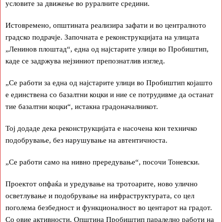
условите за движење во руралните средини.
Истовремено, општината реализира зафати и во централното
градско подрачје. Започната е реконструкцијата на улицата
„Ленинов плоштад“, една од најстарите улици во Пробиштип,
каде се задржува нејзиниот препознатлив изглед.
„Се работи за една од најстарите улици во Пробиштип којашто
е единствена со базалтни коцки и ние се потрудивме да останат
тие базалтни коцки“, истакна градоначалникот.
Тој додаде дека реконструкцијата е насочена кон техничко
подобрување, без нарушување на автентичноста.
„Се работи само на нивно прередување“, посочи Тоневски.
Проектот опфаќа и уредување на тротоарите, ново улично
осветлување и подобрување на инфраструктурата, со цел
поголема безбедност и функционалност во центарот на градот.
Со овие активности, Општина Пробиштип паралелно работи на