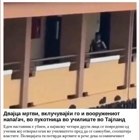
Двајца мртви, вклучувајќи го и вооружениот
напаѓач, во пукотница во училиште во Тајланд
Еден наставник е убиен, а најмалку четири други лица се повредени од
ученик кој отворил оган во училиштето пред да се самоубие, соопштија
властите. Полицијата ги потврди жртвите и рече дека осомничениот