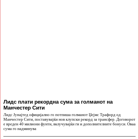
Лидс плати рекордна сума за голманот на
Манчестер Сити
Лидс Јунајтед официјално го потпиша голманот Џејмс Трафорд од
Манчестер Сити, поставувајќи нов клупски рекорд за трансфер. Договорот
е вреден 40 милиони фунти, вклучувајќи ги и дополнителните бонуси. Оваа
сума го надминува