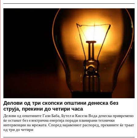
Делови од три скопски општини денеска без
струја, прекини до четири часа
Делови од општините Гази Баба, Бутел и Кисела Вода денеска привремено
ќе останат без електрична енергија поради планирани технички
интервенции на мрежата. Според најавениот распоред, прекините ќе траат
од три до четири