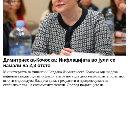
Димитриеска-Кочоска: Инфлацијата во јули се
намали на 2,3 отсто
Министерката за финансии Гордана Димитриеска-Кочоска оцени дека
најновите податоци за инфлацијата се потврда дека економските политики
што ги спроведува Владата даваат резултати и придонесуваат за
стабилизирање на економските текови. Според податоците на