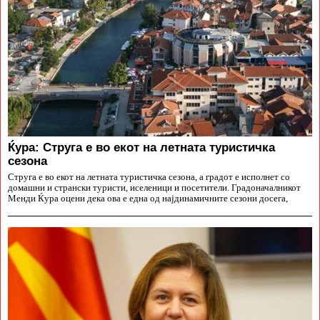
Ќура: Струга е во екот на летната туристичка
сезона
Струга е во екот на летната туристичка сезона, а градот е исполнет со
домашни и странски туристи, иселеници и посетители. Градоначалникот
Менди Ќура оцени дека ова е една од најдинамичните сезони досега,