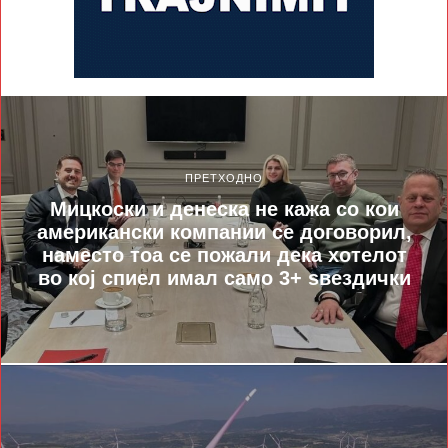
ПРЕТХОДНО
Мицкоски и денеска не кажа со кои
американски компании се договорил,
наместо тоа се пожали дека хотелот
во кој спиел имал само 3+ sвездички