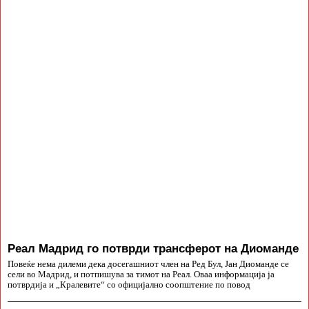
Реал Мадрид го потврди трансферот на Диоманде
Повеќе нема дилеми дека досегашниот член на Ред Бул, Јан Диоманде се
сели во Мадрид, и потпишува за тимот на Реал. Оваа информација ја
потврдија и „Кралевите“ со официјално соопштение по повод