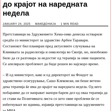
до крајот на наредната
недела
JANUARY 24, 2025
МАКЕДОНИЈА
1 MIN READ
Претставници на Здружението Хема-онко денеска оствариле
средба со министерот за здравство Арбен Таравари.
Состанокот бил планиран пред актуелните случувања на
Клиниката за радиологија и онкологија во Скопје, но, неизбежно
било да се разговара за недостиг од терапија за овие пациенти.
Се апелирало проблемот да биде решен во најскоро време.
– И од министерот, како и од директорот на Фондот за
здравствено осигурување, Сашо Клековски, ни беше ветено
дека терапија ќе има до крајот на наредната недела. Од него
побаравме да се направат напори барем дел од оваа терапија да
се стави на Позитивната листа со што овие проблеми ќе се
избегнуваат во иднина, изјавија претставници на здружението
за МИА.