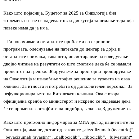
Како што појаснија, Буџетот за 2025 за Онкологија бил
зголемен, па тие се надеваат оваа дискусија за немање терапија
повеќе нема да ја има.
– Ги посочивме и останатите проблеми со скрининг
програмата, олеснување на патеката до центар за дојка и
останатите снимања, така што, инсистиравме на воведување
двојно читање на резултати со што сметаме дека ќе се намали
процентот за грешки. Зборувавме за просторно проширување
на Онкологија и изнаоѓање трајно решение за гужвата на оваа
клиника. За итноста и потребата од дополнителен персонал. За
нефункционирањето на Битолската клиника. Ова е втора
официјална средба со министерот и искрено се надеваме дека
ќе се променат состојбите на подобро, велат од Здружението.
Како што претходно информираа за МИА дел од пациентите на
Онкологија, има недостиг од лековите „atezolizumab (tecentriq)“,
„bevacizumab (avastin)“, „palbociclib“, „ribociclib“, „fulvestrant“