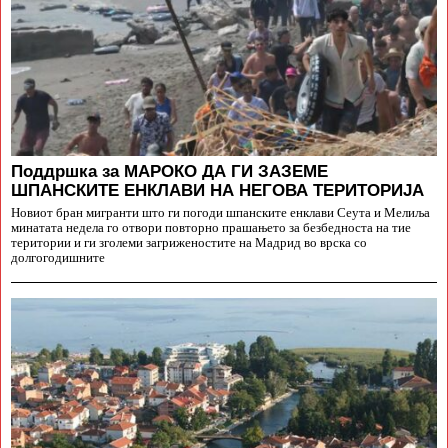
Поддршка за МАРОКО ДА ГИ ЗАЗЕМЕ
ШПАНСКИТЕ ЕНКЛАВИ НА НЕГОВА ТЕРИТОРИЈА
Новиот бран мигранти што ги погоди шпанските енклави Сеута и Мелиља
минатата недела го отвори повторно прашањето за безбедноста на тие
територии и ги зголеми загриженостите на Мадрид во врска со
долгогодишните