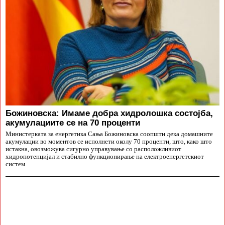
Божиновска: Имаме добра хидролошка состојба,
акумулациите се на 70 проценти
Министерката за енергетика Сања Божиновска соопшти дека домашните
акумулации во моментов се исполнети околу 70 проценти, што, како што
истакна, овозможува сигурно управување со расположливиот
хидропотенцијал и стабилно функционирање на електроенергетскиот
систем.