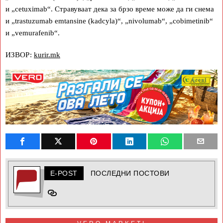
и „cetuximab“. Стравуваат дека за брзо време може да ги снема
и „trastuzumab emtansine (kadcyla)“, „nivolumab“, „cobimetinib“
и „vemurafenib“.
ИЗВОР:
kurir.mk
E-POST
ПОСЛЕДНИ ПОСТОВИ