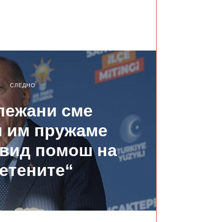
СЛЕДНО
лежани сме
и им пружаме
 вид помош на
етените“