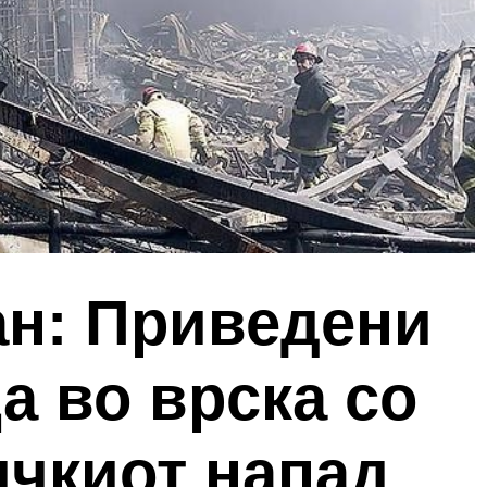
ан: Приведени
а во врска со
ичкиот напад