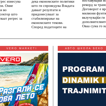
поставувајќи н
грес изнесува
дека економските политики
рекорд за тран
ри. Оние
што ги спроведува Владата
Договорот е вр
и во
даваат резултати и
милиони фунти
 сектор што
придонесуваат за
вклучувајќи ги
ваат регрес за
стабилизирање на
дополнителнит
економските текови.
Оваа сума го 
Според податоците на
VERO MARKETI
АВТО ШКОЛА БЕКО