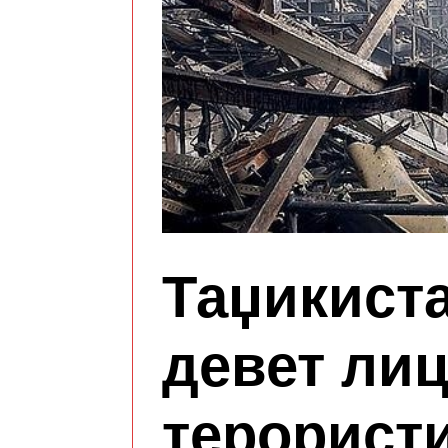
Таџикист
девет лиц
терорист