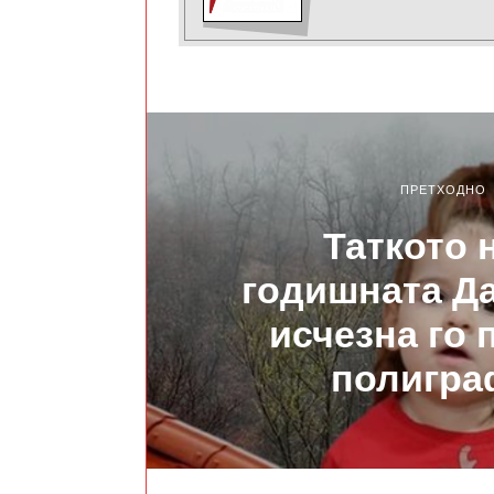
ПРЕТХОДНО
Таткото н
годишната Да
исчезна го
полигра