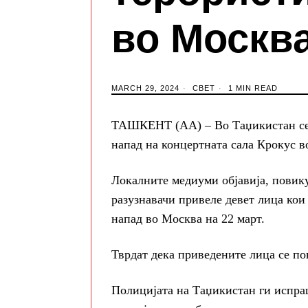
во Москв
MARCH 29, 2024
СВЕТ
1 MIN READ
ТАШКЕНТ (АА) – Во Таџикистан се 
напад на концертната сала Крокус во
Локалните медиуми објавија, повику
разузнавачи привеле девет лица кои 
напад во Москва на 22 март.
Тврдат дека приведените лица се п
Полицијата на Таџикистан ги испра