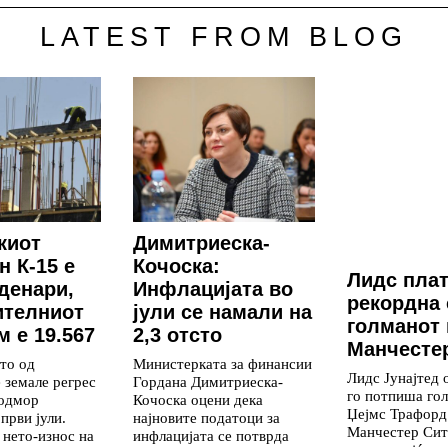
LATEST FROM BLOG
киот
Димитриеска-
н К-15 е
Кочоска:
Лидс пла
 денари,
Инфлацијата во
рекордна 
ителниот
јули се намали на
голманот 
 е 19.567
2,3 отсто
Манчесте
то од
Министерката за финансии
Лидс Јунајтед 
 земале регрес
Гордана Димитриеска-
го потпиша го
 одмор
Кочоска оцени дека
Џејмс Трафорд
први јули.
најновите податоци за
Манчестер Сит
нето-износ на
инфлацијата се потврда