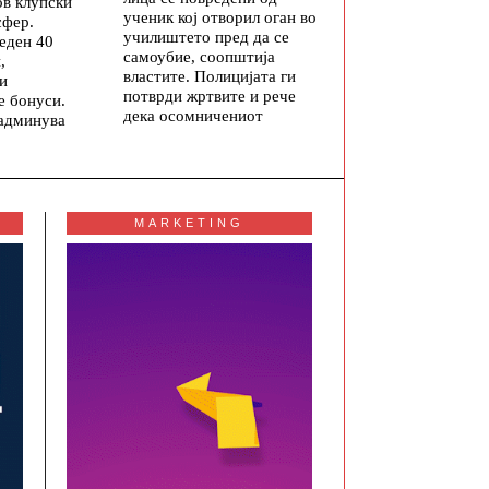
ов клупски
ученик кој отворил оган во
сфер.
училиштето пред да се
еден 40
самоубие, соопштија
,
властите. Полицијата ги
 и
потврди жртвите и рече
е бонуси.
дека осомничениот
надминува
MARKETING