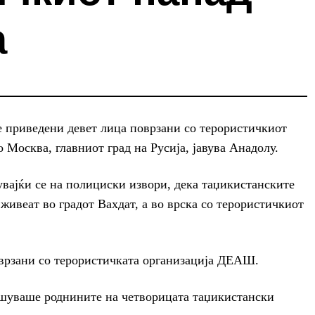
а
приведени девет лица поврзани со терористичкиот
 Москва, главниот град на Русија, јавува Анадолу.
вајќи се на полициски извори, дека таџикистанските
живеат во градот Вахдат, а во врска со терористичкиот
оврзани со терористичката организација ДЕАШ.
шуваше роднините на четворицата таџикистански