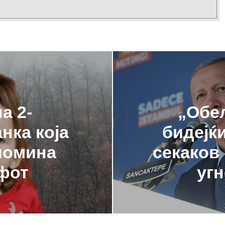
а 2-
„Oбе
нка која
бидејќ
 помина
секаков
фот
угн