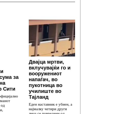
Двајца мртви,
вклучувајќи го и
ти
вооружениот
сума за
напаѓач, во
на
пукотница во
р Сити
училиште во
официјално
Тајланд
лманот
Еден наставник е убиен, а
 од
најмалку четири други
и,
лица се повредени од