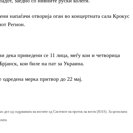
падот, заедно со нивните руски колеги.
ени напаѓачи отворија оган во концертната сала Крокус
иот Регион.
и дека приведени се 11 лица, меѓу кои и четворица
рјанск, кои биле на пат за Украина.
е одредена мерка притвор до 22 мај.
мо дел од содржината на вестите од Системот на проток на вести (HAS). За целосната
лата.