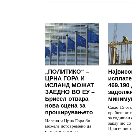
„ПОЛИТИКО“ –
Највисо
ЦРНА ГОРА И
исплате
ИСЛАНД МОЖАТ
469.190
ЗАЕДНО ВО ЕУ –
задолж
Брисел отвара
минимум
нова сцена за
Само 15 отс
проширувањето
вработените
за годишен
Исланд и Црна Гора би
заклучно со 
можеле истовремено да
Просечниот 
станат членки на