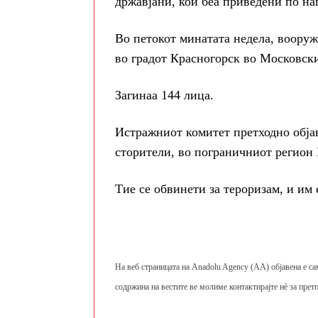
државјани, кои беа приведени по на
Во петокот минатата недела, вооруж
во градот Красногорск во Московск
Загинаа 144 лица.
Истражниот комитет претходно објав
сторители, во пограничниот регион Б
Тие се обвинети за тероризам, и им 
На веб страницата на Anadolu Agency (AA) објавена е са
содржина на вестите ве молиме контактирајте нè за претп