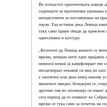
Во поткастот пратеничката наведе д
седниците за пратенички прашања е
неподготвени за поставување на праш
паузи. Таа истакна дека Левица как
туку само прави обиди да привлече 
однесување и култура.
„Колегите од Левица коишто се мно
мрежи, немаше ниту еден пријавен 
нивната немоќ ја камуфлираат еве со
инсценираат некаков си вид на хаос
е хаотично или дека некој некому ус
минатиот мандат, безидејни се, очај
другиве пак во опозиција си имаат 
сега период да го поминат во Собран
мрежи се тука само за почеток на се