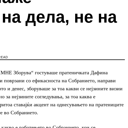
на дела, не на
READ
МНЕ Зборува“ гостуваше пратеничката Дафина
ми поврзани со ефикасноста на Собранието, направи
то и денес, зборуваше за тоа какви се нејзините визии
о за нејзините согледувања, за тоа каква е
ритоа ставајќи акцент на однесувањето на пратениците
те во Собранието.
какво е работењето во Собранието, кои се