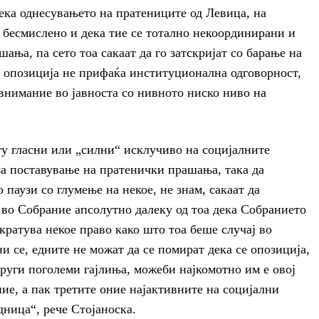
ека однесувањето на пратениците од Левица, на
 бесмислено и дека тие се тотално некоординирани и
ања, па сето тоа сакаат да го затскријат со барање на
о опозиција не прифаќа институционална одговорност,
внимание во јавноста со нивното ниско ниво на
гу гласни или „силни“ исклучиво на социјалните
за поставување на пратенички прашања, така да
 паузи со глумење на некое, не знам, сакаат да
 во Собрание апсолутно далеку од тоа дека Собранието
кратува некое право како што тоа беше случај во
ни се, едните не можат да се помират дека се опозиција,
други поголеми гајлиња, можеби најкомотно им е овој
ие, а пак третите оние најактивните на социјални
дница“, рече Стојаноска.