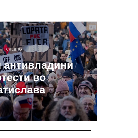
СЛЕДНО
 антивладини
тести во
атислава