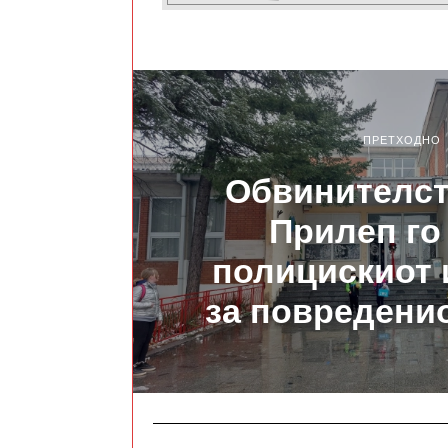
ПРЕТХОДНО
Обвинителст
Прилеп го
полицискиот 
за повредени