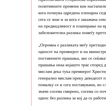
позитивните промени кои настапиле 
кога почнува одредена пленарна седн
сега се знае и за кога е закажана се
на предвидливост и планирање на вр
забележителна разлика помеѓу претх
„Огромна е разликата меѓу претход
односот на премиерот и на министри
поставените прашања, ако се сеќава
прашања онаа којашто трае според де
мислам дека тука премиерот Христиј
генерално мислам преку деведесет п
помалку се и сега поставувани, во 
значи сосема смирено, сосема со поч
однос без разлика за кој да се работ