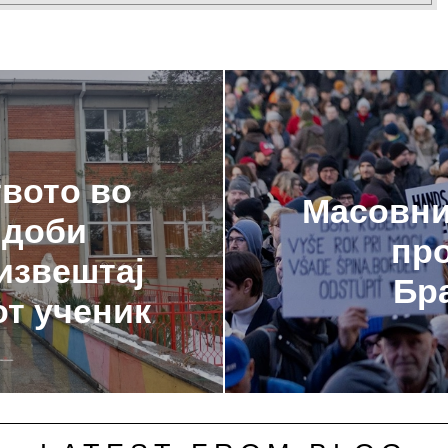
вото во
Масовни
 доби
про
извештај
Бр
от ученик