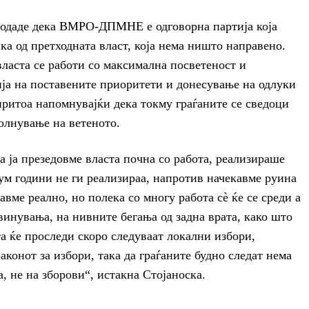
 додаде дека ВМРО-ДПМНЕ е одговорна партија која
ка од претходната власт, која нема ништо направено.
власта се работи со максимална посветеност и
ја на поставените приоритети и донесување на одлуки
 притоа напомнувајќи дека токму граѓаните се сведоци
полнување на ветеното.
ја презедовме власта почна со работа, реализираше
ум години не ги реализираа, напротив начекавме руина
вме реално, но полека со многу работа сè ќе се среди а
винувања, на нивните бегања од задна врата, како што
та ќе проследи скоро следуваат локални избори,
Законот за избори, така да граѓаните будно следат нема
а, не на зборови“, истакна Стојаноска.