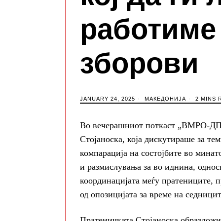
работиме 
зборови
JANUARY 24, 2025
МАКЕДОНИЈА
2 MINS 
Во вечерашниот поткаст „ВМРО-ДП
Стојаноска, која дискутираше за те
компарација на состојбите во минато
и размислувања за во иднина, односн
координацијата меѓу пратениците, п
од опозицијата за време на седници
Пратеничката Стојаноска образложи 