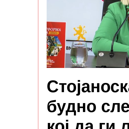
Стојаноск
будно сле
кој да ги 