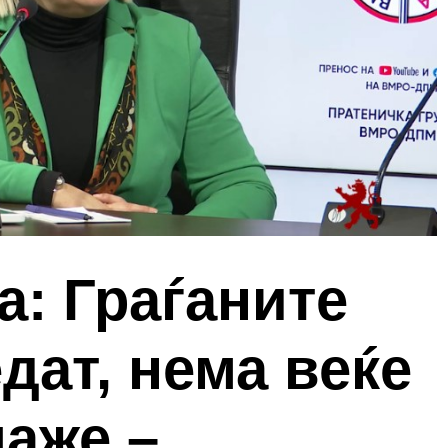
а: Граѓаните
дат, нема веќе
лаже –