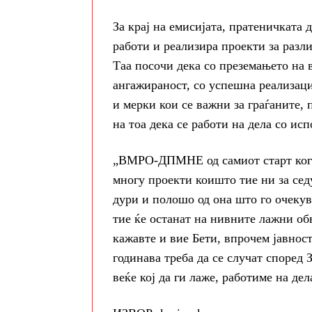
За крај на емисијата, пратеничката
работи и реализира проекти за разли
Таа посочи дека со преземањето на 
ангажираност, со успешна реализаци
и мерки кои се важни за граѓаните,
на тоа дека се работи на дела со ис
„ВМРО-ДПМНЕ од самиот старт кога 
многу проекти коишто тие ни за сед
дури и полошо од она што го очекува
тие ќе останат на нивните лажни об
кажавте и вие Бети, впрочем јавнос
годинава треба да се случат според 
веќе кој да ги лаже, работиме на дел