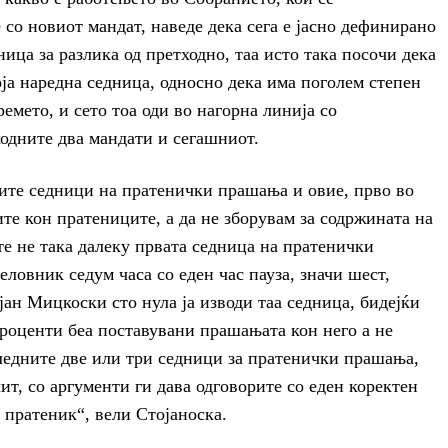
со новиот мандат, наведе дека сега е јасно дефинирано
ица за разлика од претходно, таа исто така посочи дека
која наредна седница, односно дека има поголем степен
емето, и сето тоа оди во нагорна линија со
одните два мандати и сегашниот.
ните седници на пратенички прашања и овие, прво во
те кон пратениците, а да не зборувам за содржината на
те не така далеку првата седница на пратенички
ловник седум часа со еден час пауза, значи шест,
ан Мицкоски сто нула ја изводи таа седница, бидејќи
роценти беа поставувани прашањата кон него а не
следните две или три седници за пратенички прашања,
ит, со аргументи ги дава одговорите со еден коректен
и пратеник“, вели Стојаноска.