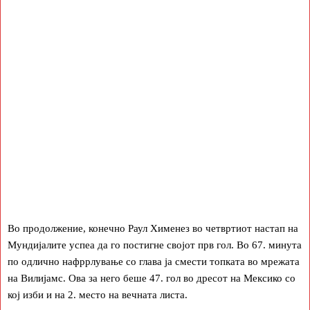
Во продолжение, конечно Раул Хименез во четвртиот настап на
Мундијалите успеа да го постигне својот прв гол. Во 67. минута
по одлично нафррлување со глава ја смести топката во мрежата
на Вилијамс. Ова за него беше 47. гол во дресот на Мексико со
кој изби и на 2. место на вечната листа.