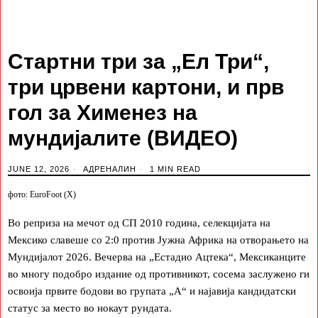
Стартни три за „Ел Три“,
три црвени картони, и прв
гол за Хименез на
мундијалите (ВИДЕО)
JUNE 12, 2026
АДРЕНАЛИН
1 MIN READ
фото: EuroFoot (X)
Во реприза на мечот од СП 2010 година, селекцијата на
Мексико славеше со 2:0 против Јужна Африка на отворањето на
Мундијалот 2026. Вечерва на „Естадио Ацтека“, Мексиканците
во многу подобро издание од противникот, сосема заслужено ги
освоија првите бодови во групата „А“ и најавија кандидатски
статус за место во нокаут рундата.