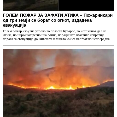
ГОЛЕМ ПОЖАР ЈА ЗАФАТИ АТИКА – Пожарникари
од три земји се борат со огнот, издадена
евакуација
Голем пожар избувна утрово во областа Куварас, во источниот дел на
Атика, поширокиот регион на Атина, поради што властите испратија
порака за евакуација до жителите и лицата кои се наоѓаат во непосредна