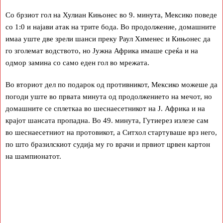
Со брзиот гол на Хулиан Кињонес во 9. минута, Мексико поведе
со 1:0 и најави атак на трите бода. Во продолжение, домашните
имаа уште две зрели шанси преку Раул Хименес и Кињонес да
го зголемат водството, но Јужна Африка имаше среќа и на
одмор замина со само еден гол во мрежата.
Во вториот дел по подарок од противникот, Мексико можеше да
погоди уште во првата минута од продолжението на мечот, но
домашните се сплеткаа во шеснаесетникот на Ј. Африка и на
крајот шансата пропадна. Во 49. минута, Гутиерез излезе сам
во шеснаесетниот на протовикот, а Ситхол стартуваше врз него,
по што бразилскиот судија му го врачи и првиот црвен картон
на шампионатот.