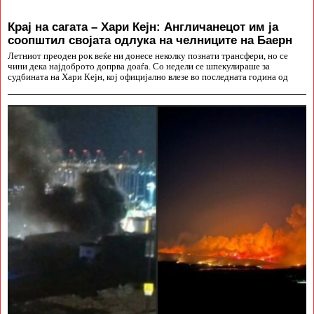
Крај на сагата – Хари Кејн: Англичанецот им ја
соопштил својата одлука на челниците на Баерн
Летниот преоден рок веќе ни донесе неколку познати трансфери, но се
чини дека најдоброто допрва доаѓа. Со недели се шпекулираше за
судбината на Хари Кејн, кој официјално влезе во последната година од