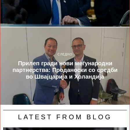
СЛЕДНО
Прилеп гради нови меѓународни
партнерства: Проданоски со средби
во Швајцарија и Холандија
LATEST FROM BLOG