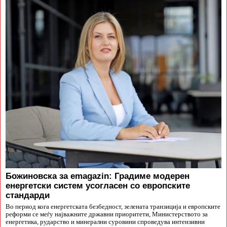
Божиновска за emagazin: Градиме модерен
енергетски систем усогласен со европските
стандарди
Во период кога енергетската безбедност, зелената транзиција и европските
реформи се меѓу најважните државни приоритети, Министерството за
енергетика, рударство и минерални суровини спроведува интензивни