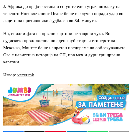
Ј. Африка до крајот остана и со уште еден уграч помалку на
теренот. Нововлезениот Цване беше исклучен поради удар во
лицето на противнички фудбалер во 84. минута.
Но, епидемијата на црвени картони не заврши тука. Во
судиското продолжение по еден груб старт и стоперот на
Мексико, Монтес беше испратен предвреме во соблекувалната.
Ова е навистина историја на СП, прв меч и дури три црвени
картони.
Извор:
vecer.mk