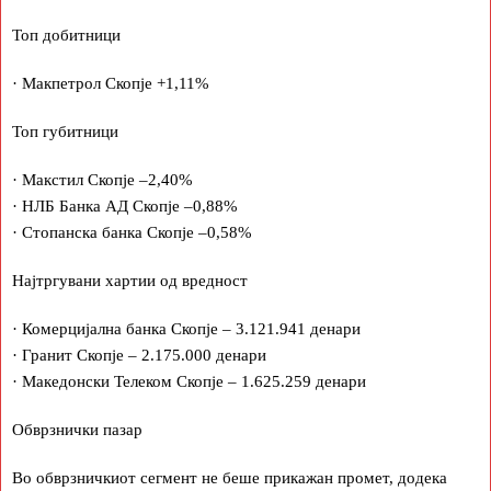
Топ добитници
· Макпетрол Скопје +1,11%
Топ губитници
· Макстил Скопје –2,40%
· НЛБ Банка АД Скопје –0,88%
· Стопанска банка Скопје –0,58%
Најтргувани хартии од вредност
· Комерцијална банка Скопје – 3.121.941 денари
· Гранит Скопје – 2.175.000 денари
· Македонски Телеком Скопје – 1.625.259 денари
Обврзнички пазар
Во обврзничкиот сегмент не беше прикажан промет, додека