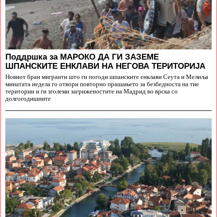
Поддршка за МАРОКО ДА ГИ ЗАЗЕМЕ
ШПАНСКИТЕ ЕНКЛАВИ НА НЕГОВА ТЕРИТОРИЈА
Новиот бран мигранти што ги погоди шпанските енклави Сеута и Мелиља
минатата недела го отвори повторно прашањето за безбедноста на тие
територии и ги зголеми загриженостите на Мадрид во врска со
долгогодишните