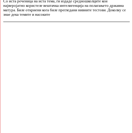
Со иста реченица на иста тема, ги издаде средношколците кои
најверојатно користеле вештачка интелигенција на полагањето државна
матура. Биле откриени кога биле прегледани нивните тестови. Доколку се
знае дека темите и насоките