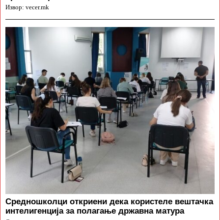
Извор: vecer.mk
Средношколци откриени дека користеле вештачка
интелигенција за полагање државна матура