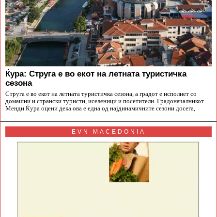
Ќура: Струга е во екот на летната туристичка
сезона
Струга е во екот на летната туристичка сезона, а градот е исполнет со
домашни и странски туристи, иселеници и посетители. Градоначалникот
Менди Ќура оцени дека ова е една од најдинамичните сезони досега,
EVN MACEDONIA