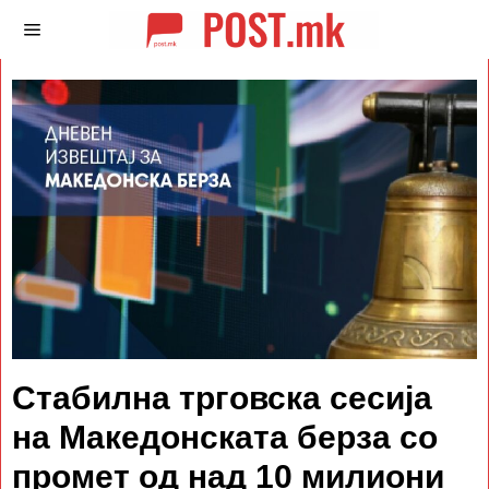
Стабилна трговска сесија
на Македонската берза со
промет од над 10 милиони