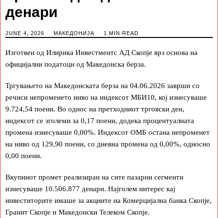
денари
JUNE 4, 2026
МАКЕДОНИЈА
1 MIN READ
Изготвен од Илирика Инвестментс АД Скопје врз основа на
официјални податоци од Македонска берза.
Тргувањето на Македонската берза на 04.06.2026 заврши со
речиси непроменето ниво на индексот МБИ10, кој изнесуваше
9.724,54 поени. Во однос на претходниот трговски ден,
индексот се зголеми за 0,17 поени, додека процентуалната
промена изнесуваше 0,00%. Индексот ОМБ остана непроменет
на ниво од 129,90 поени, со дневна промена од 0,00%, односно
0,00 поени.
Вкупниот промет реализиран на сите пазарни сегменти
изнесуваше 10.506.877 денари. Најголем интерес кај
инвеститорите имаше за акциите на Комерцијална банка Скопје,
Гранит Скопје и Македонски Телеком Скопје.