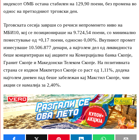
индексот ОМБ остана стабилен на 129,90 поени, без промена во
однос на претходниот трговски ден.
Трговската сесија заврши со речиси непроменето ниво на
МБИ10, кој се позиционираше на 9.724,54 поени, со минимално
поместување од +0,17 поени, односно 0,00%. Вкупниот промет
изнесуваше 10.506.877 денари, а најголем дел од ликвидноста
беше концентриран кај акциите на Комерцијална банка Скопје,
Гранит Скопје и Македонски Телеком Скопје. На позитивната
страна се издвои Макпетрол Скопје со раст од 1,11%, додека
најголем дневен пад беше забележан кај Макстил Скопје, чии
акции се намалија за 2,40%.