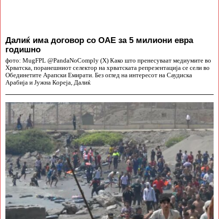
Далиќ има договор со ОАЕ за 5 милиони евра
годишно
фото: MugFPL @PandaNoComply (X) Како што пренесуваат медиумите во
Хрватска, поранешниот селектор на хрватската репрезентација се сели во
Обединетите Арапски Емирати. Без оглед на интересот на Саудиска
Арабија и Јужна Кореја, Далиќ