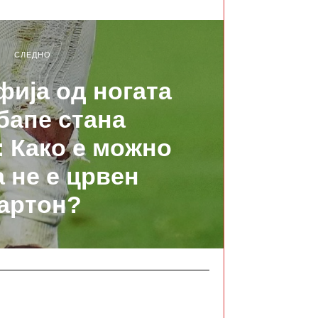
СЛЕДНО
ија од ногата
бапе стана
 Како е можно
а не е црвен
артон?