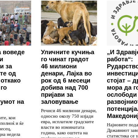
 воведе
Уличните кучиња
„И Здравј
и
го чинат градот
работа“:
и за
46 милиони
Рударство
те од
денари, Лајка во
инвестиц
 откако
рок од 6 месеци
стојат – 
го
добива над 700
мора да г
пријави за
ослободи
умот на
заловување
развојнио
потенција
Речиси 46 милиони денари,
Македони
односно околу 750 илјади
те, кои
евра, исплатиле градските
 полноќ и ќе
Најновите под
власти во изминатата
месец,
Државниот зав
година, како оштета на
дна недела
статистика се 