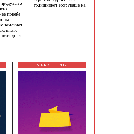
упредување
годишникот зборуваше на
кото
мее повеќе
но на
економскиот
 вкупното
роизводство
MARKETING