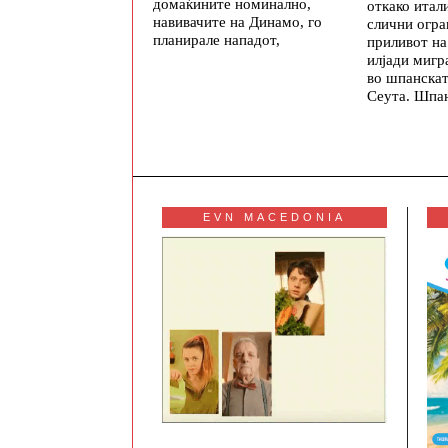
домаќините номинално,
откако итал
навивачите на Динамо, го
слични огр
планирале нападот,
приливот на
илјади мигр
во шпанскат
Сеута. Шпан
EVN MACEDONIA