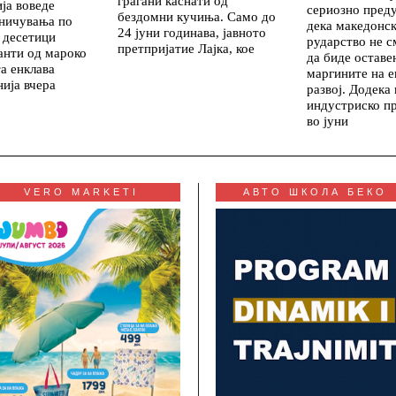
граѓани каснати од
ија воведе
сериозно пред
бездомни кучиња. Само до
аничувања по
дека македонс
24 јуни годинава, јавното
 десетици
рударство не с
претпријатие Лајка, кое
анти од мароко
да биде оставе
а енклава
маргините на 
ија вчера
развој. Додека
индустриско п
во јуни
VERO MARKETI
АВТО ШКОЛА БЕКО