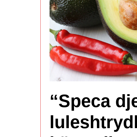
“Speca dj
luleshtrydh