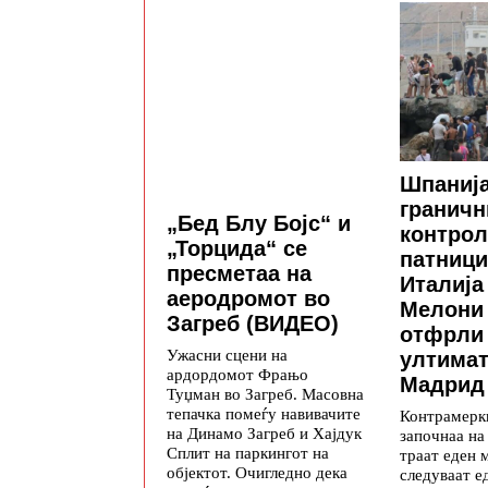
Шпанија
граничн
„Бед Блу Бојс“ и
контрол
„Торцида“ се
патници
пресметаа на
Италија
аеродромот во
Мелони 
Загреб (ВИДЕО)
отфрли
Ужасни сцени на
ултимат
ардордомот Фрањо
Мадрид
Туџман во Загреб. Масовна
тепачка помеѓу навивачите
Контрамерки
на Динамо Загреб и Хајдук
започнаа на
Сплит на паркингот на
траат еден 
објектот. Очигледно дека
следуваат е