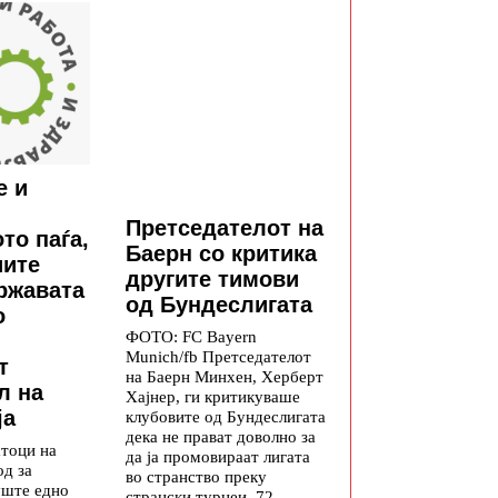
е и
Претседателот на
то паѓа,
Баерн со критика
иите
другите тимови
државата
од Бундеслигата
о
ФОТО: FC Bayern
Munich/fb Претседателот
т
на Баерн Минхен, Херберт
л на
Хајнер, ги критикуваше
ја
клубовите од Бундеслигата
дека не прават доволно за
атоци на
да ја промовираат лигата
од за
во странство преку
уште едно
странски турнеи. 72-