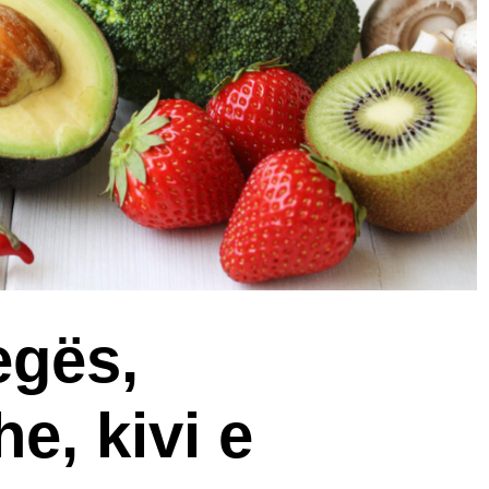
egës,
e, kivi e