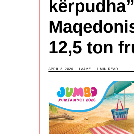
kërpudha”
Maqedonis
12,5 ton f
APRIL 8, 2026
LAJME
1 MIN READ