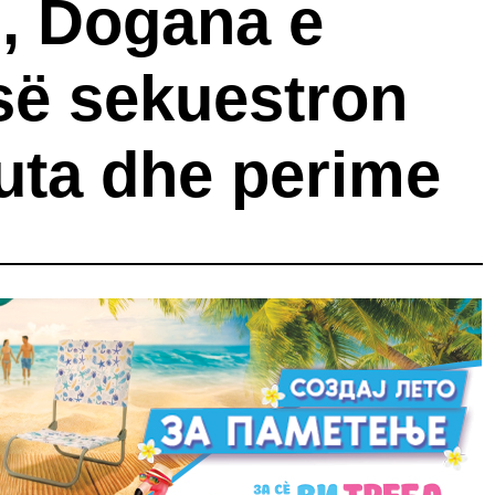
, Dogana e
ë sekuestron
ruta dhe perime