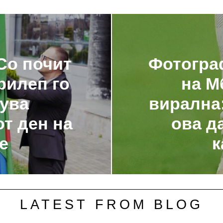
Со почит
Фотограф
рилеп го
на М
ува
вирална:
т ден на
ова д
е
к
LATEST FROM BLOG