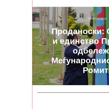
ПРЕТХОДНО
Проданоски: 
и единство П
одбележ
Меѓународнио
Ромит