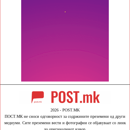
2026 - POST.MK
ПОСТ.МК не сноси одговорност за содржините преземени од други
медиуми. Сите преземени вести и фотографии се објавуваат со линк
до оригиналниот извор.