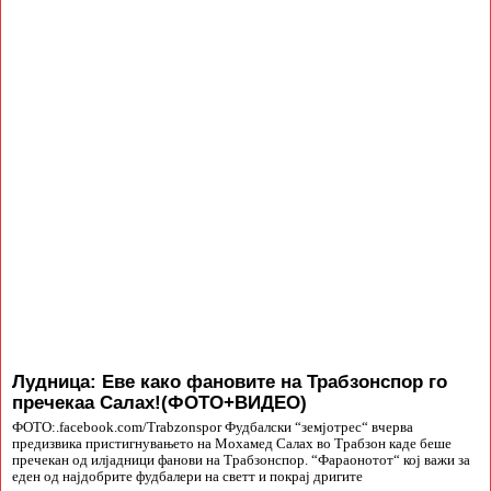
Лудница: Еве како фановите на Трабзонспор го
пречекаа Салах!(ФОТО+ВИДЕО)
ФОТО:.facebook.com/Trabzonspor Фудбалски “земјотрес“ вчерва
предизвика пристигнувањето на Мохамед Салах во Трабзон каде беше
пречекан од илјадници фанови на Трабзонспор. “Фараонотот“ кој важи за
еден од најдобрите фудбалери на светт и покрај дригите