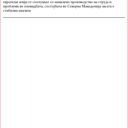
европски земји се соочуваат со намалено производство на струја и
проблеми во пловидбата, состојбата во Северна Македонија засега е
стабилна анализа