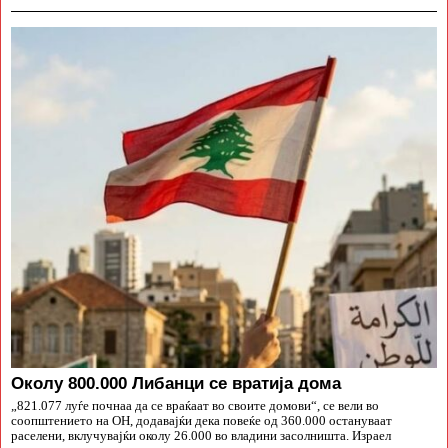
Околу 800.000 Либанци се вратија дома
„821.077 луѓе почнаа да се враќаат во своите домови“, се вели во
соопштението на ОН, додавајќи дека повеќе од 360.000 остануваат
раселени, вклучувајќи околу 26.000 во владини засолништа. Израел