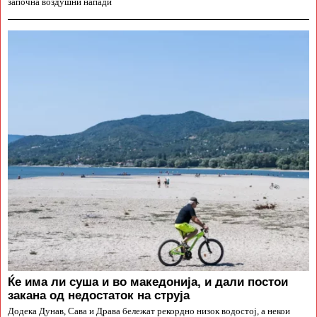
започна воздушни напади
Ќе има ли суша и во македонија, и дали постои
закана од недостаток на струја
Додека Дунав, Сава и Драва бележат рекордно низок водостој, а некои