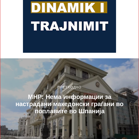
ПРЕТХОДНО
МНР: Нема информации за
настрадани македонски граѓани во
поплавите во Шпанија