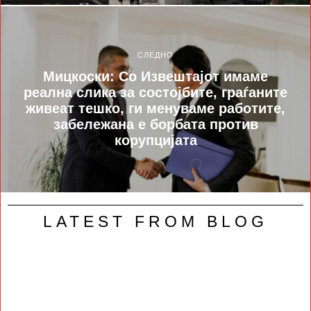
СЛЕДНО
Мицкоски: Со Извештајот имаме
реална слика за состојбите, граѓаните
живеат тешко, ги менуваме работите,
забележана е борбата против
корупцијата
LATEST FROM BLOG