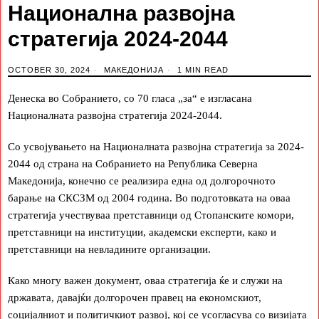
Национална развојна
стратегија 2024-2044
OCTOBER 30, 2024
МАКЕДОНИЈА
1 MIN READ
Денеска во Собранието, со 70 гласа „за“ е изгласана
Националната развојна стратегија 2024-2044.
Со усвојувањето на Националната развојна стратегија за 2024-
2044 од страна на Собранието на Република Северна
Македонија, конечно се реализира една од долгорочното
барање на СКСЗМ од 2004 година. Во подготовката на оваа
стратегија учествуваа претставници од Стопанските комори,
претставници на институции, академски експерти, како и
претставници на невладините организации.
Како многу важен документ, оваа стратегија ќе и служи на
државата, давајќи долгорочен правец на економскиот,
социјалниот и политичкиот развој, кој се усогласува со визијата