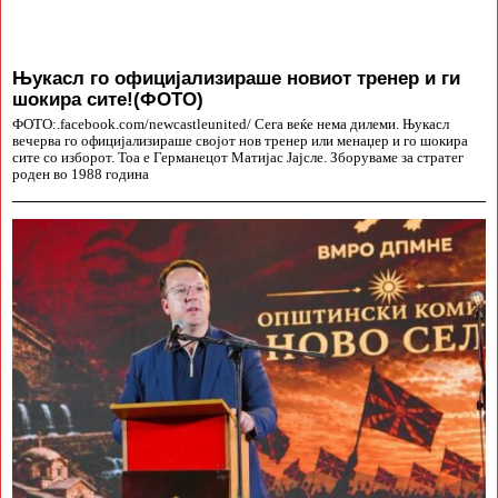
Њукасл го официјализираше новиот тренер и ги
шокира сите!(ФОТО)
ФОТО:.facebook.com/newcastleunited/ Сега веќе нема дилеми. Њукасл
вечерва го официјализираше својот нов тренер или менаџер и го шокира
сите со изборот. Тоа е Германецот Матијас Јајсле. Зборуваме за стратег
роден во 1988 година