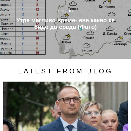
СЛЕДНО
Утре магливо време- еве какво ќе
биде до среда (Фото)
LATEST FROM BLOG