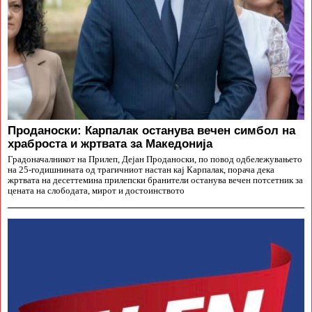
Проданоски: Карпалак останува вечен симбол на
храброста и жртвата за Македонија
Градоначалникот на Прилеп, Дејан Проданоски, по повод одбележувањето
на 25-годишнината од трагичниот настан кај Карпалак, порача дека
жртвата на десеттемина прилепски бранители останува вечен потсетник за
цената на слободата, мирот и достоинството