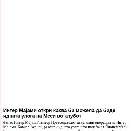
Интер Мајами откри каква би можела да биде
идната улога на Меси во клубот
Фото: Интер Мајами/Твитер Претседателот за деловни операции на Интер
Мајами, Хавиер Асенси, ја откри идната улога што напаѓачот Лионел Меси