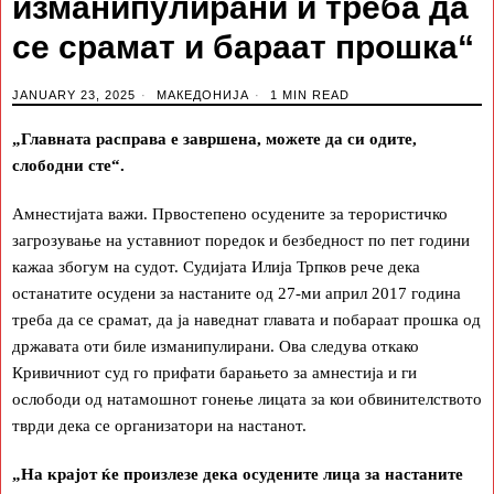
изманипулирани и треба да
се срамат и бараат прошка“
JANUARY 23, 2025
МАКЕДОНИЈА
1 MIN READ
„Главната расправа е завршена, можете да си одите,
слободни сте
“.
Амнестијата важи. Првостепено осудените за терористичко
загрозување на уставниот поредок и безбедност по пет години
кажаа збогум на судот. Судијата Илија Трпков рече дека
останатите осудени за настаните од 27-ми април 2017 година
треба да се срамат, да ја наведнат главата и побараат прошка од
државата оти биле изманипулирани. Ова следува откако
Кривичниот суд го прифати барањето за амнестија и ги
ослободи од натамошнот гонење лицата за кои обвинителството
тврди дека се организатори на настанот.
„На крајот ќе произлезе дека осудените лица за настаните