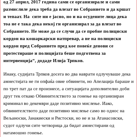
од 27 април, 2017 година сами се организирале и сами
размислиле дека треба да влезат во Собранието и да кршат
и тепаат. На сите ни е јасно, но и на осудените лица дека
тоа не е така дека некој ги организирал за да влезат во
Собранието. Не може да се случи да се пробие полициски
кордон на кошаркарски натпревар, а не на полициски
кордон пред Собранието пред кое повеќе денови се
протестираше и полицијата беше подготвена за
интервенција
“, додаде Илија Трпков.
Инаку, судијата Трпков досега во два наврати одлучуваше дека
амнестијата не ги опфаќа овие обвинети, но Апелација бараше и
по трет пат да се произнесе, а ситуацијата дополнително доби
друг тек откако Обвинителството за гонење на организиран
криминал во декември даде позитивно мислење. Иако,
обвинителството даде позитивно мислење само во однос на
Вељаноски, Јанакиески и Ристоски, но не и за Атанасовски,
судот одлучи сите четворица да бидат амнестирани од
натамошно гонење.