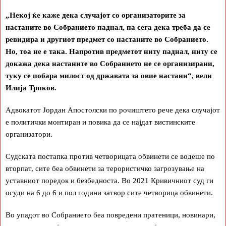
„Некој ќе каже дека случајот со организаторите за
настаните во Собранието паднал, па сега дека треба да се
ревидира и другиот предмет со настаните во Собранието.
Но, тоа не е така. Напротив предметот ниту паднал, ниту се
докажа дека настаните во Собранието не се организирани,
туку се побара милост од државата за овие настани
“, вели
Илија Трпков.
Адвокатот Јордан Апостолски по рочиштето рече дека случајот
е политички монтиран и повика да се најдат вистинските
организатори.
Судската постапка против четворицата обвинети се водеше по
вторпат, сите беа обвинети за терористичко загрозување на
уставниот поредок и безбедноста. Во 2021 Кривичниот суд ги
осуди на 6 до 6 и пол години затвор сите четворица обвинети.
Во упадот во Собранието беа повредени пратеници, новинари,