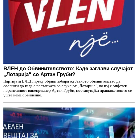
ВЛЕН до Обвинителството: Каде заглави случајот
„Лотарија“ со Артан Груби?
Партијата ВЛЕН преку објава побара од Јавното обвинителство да
соопшти до каде е постапката во случајот „Лотарија“, во кој е опфатен
поранешниот вицепремиер Артан Груби, поставувајќи прашање зошто сè
уште нема обвинение.