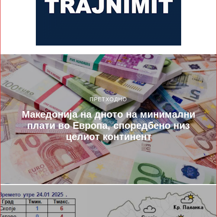
ПРЕТХОДНО
Македонија на дното на минимални
плати во Европа, споредбено низ
целиот континент