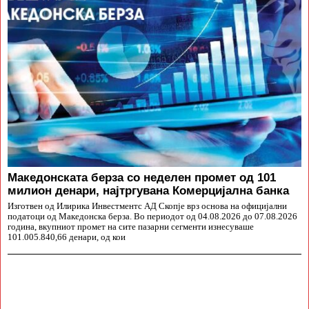
Македонската берза со неделен промет од 101
милион денари, најтргувана Комерцијална банка
Изготвен од Илирика Инвестментс АД Скопје врз основа на официјални
податоци од Македонска берза. Во периодот од 04.08.2026 до 07.08.2026
година, вкупниот промет на сите пазарни сегменти изнесуваше
101.005.840,66 денари, од кои