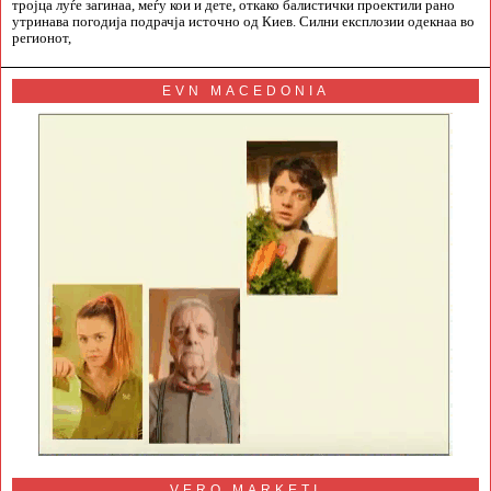
тројца луѓе загинаа, меѓу кои и дете, откако балистички проектили рано
утринава погодија подрачја источно од Киев. Силни експлозии одекнаа во
регионот,
EVN MACEDONIA
VERO MARKETI