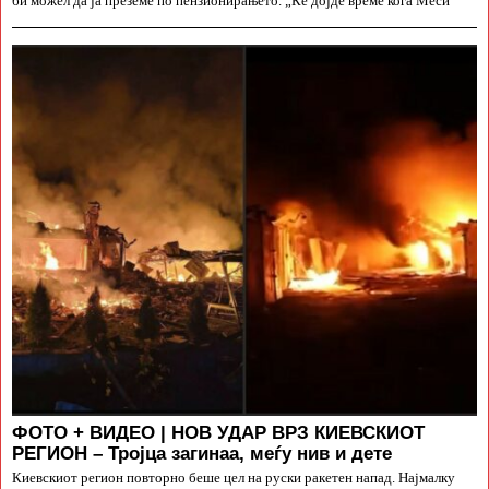
би можел да ја преземе по пензионирањето. „Ќе дојде време кога Меси
ФОТО + ВИДЕО | НОВ УДАР ВРЗ КИЕВСКИОТ
РЕГИОН – Тројца загинаа, меѓу нив и дете
Киевскиот регион повторно беше цел на руски ракетен напад. Најмалку