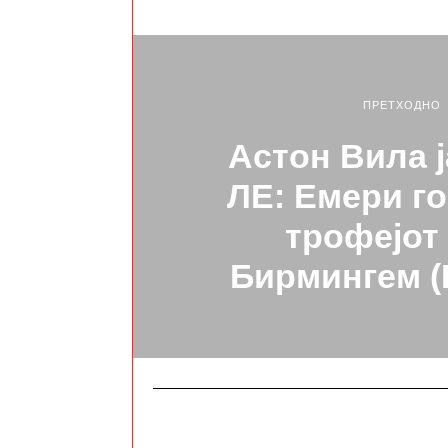
ПРЕТХОДНО
Астон Вила ј
ЛЕ: Емери г
трофејот 
Бирмингем 