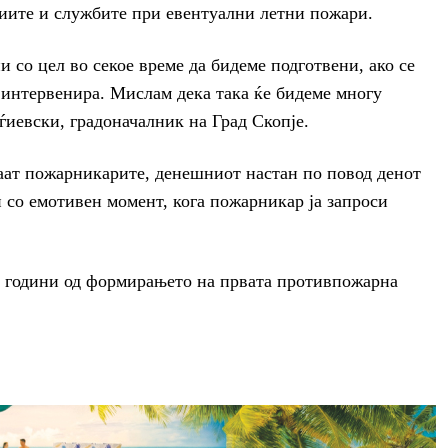
циите и службите при евентуални летни пожари.
 со цел во секое време да бидеме подготвени, ако се
а интервенира. Мислам дека така ќе бидеме многу
ѓиевски, градоначалник на Град Скопје.
ваат пожарникарите, денешниот настан по повод денот
 со емотивен момент, кога пожарникар ја запроси
0 години од формирањето на првата противпожарна