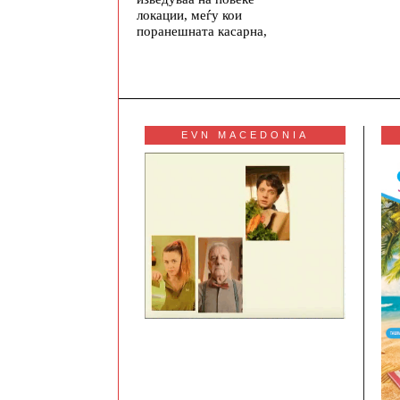
локации, меѓу кои
поранешната касарна,
EVN MACEDONIA