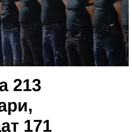
а 213
ари,
ат 171