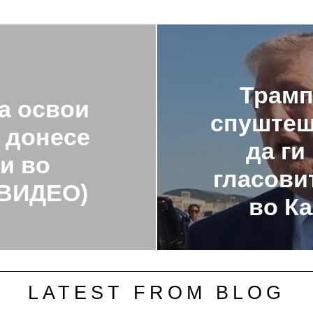
Трамп
а освои
спуштеше
о донесе
да ги
и во
гласови
(ВИДЕО)
во К
LATEST FROM BLOG