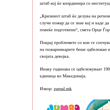
штаб кој ќе координира со институ
„Кризниот штаб ќе делува на региони
случи пожар да се знае кој и каде д
повеќе подготвени“, смета Орце Ѓор
Покрај проблемите со кои се соочу
на пожарникарите беше одбележан и
својата девојка.
Инаку годинава се одбележуваат 19
единица во Македонија.
Извор:
zurnal.mk