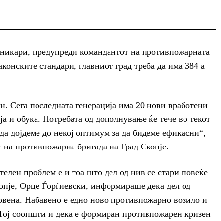
рникари, предупреди командантот на противпожарната
конските стандари, главниот град треба да има 384 а
н. Сега последната генерација има 20 нови вработени
а и обука. Потребата од дополнување ќе тече во текот
 да дојдеме до некој оптимум за да бидеме ефикасни“,
 на противпожарна бригада на Град Скопје.
телен проблем е и тоа што дел од нив се стари повеќе
опје, Орце Ѓорѓиевски, информираше дека дел од
овена. Набавено е едно ново противпожарно возило и
 Тој соопшти и дека е формиран противпожарен кризен