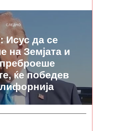
СЛЕДНО
: Исус да се
 на Земјата и
 преброеше
те, ќе победев
алифорнија