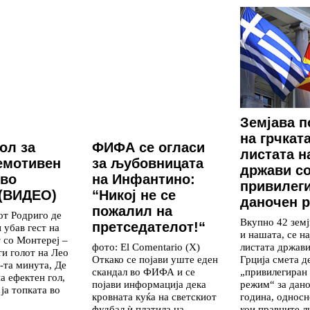
Земјава п
на грчкат
ол за
ФИФА се огласи
листата н
емотивен
за љубовницата
држави с
 во
на Инфантино:
привилег
 (ВИДЕО)
“Никој не се
даночен 
пожалил на
от Родриго де
Вкупно 42 земј
претседателот!“
 убав гест на
и нашата, се на
 со Монтереј –
листата држави
фото: El Comentario (X)
ти голот на Лео
Грција смета д
Откако се појави уште еден
-та минута, Де
„привилегиран
скандал во ФИФА и се
а ефектен гол,
режим“ за дан
појави информација дека
ја топката во
година, односн
кровната куќа на светскиот
кои правните л
фудбал ѝ платила на