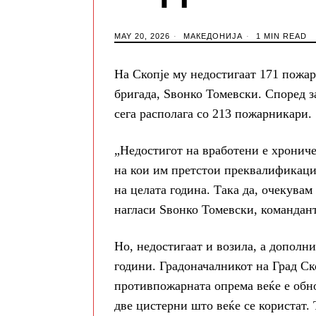
MAY 20, 2026
МАКЕДОНИЈА
1 MIN READ
На Скопје му недостигаат 171 пожа
бригада, Ѕвонко Томевски. Според за
сега располага со 213 пожарникари.
„Недостигот на вработени е хрониче
на кои им претстои преквалификациј
на целата година. Така да, очекувам
нагласи Ѕвонко Томевски, командант
Но, недостигаат и возила, а дополни
години. Градоначалникот на Град Ск
противпожарната опрема веќе е обн
две цистерни што веќе се користат.