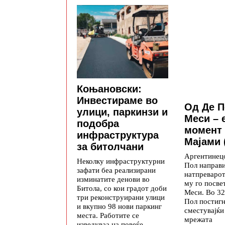
Коњановски:
Инвестираме во
Од Де П
улици, паркинзи и
Меси – 
подобра
момент
инфраструктура
Мајами
за битолчани
Аргентинец
Неколку инфраструктурни
Пол направи
зафати беа реализирани
натпреварот
изминатите денови во
му го посве
Битола, со кои градот доби
Меси. Во 32
три реконструирани улици
Пол постигн
и вкупно 98 нови паркинг
сместувајќи 
места. Работите се
мрежата
изведуваа на повеќе