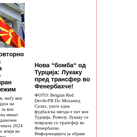
овторно
а
Нова “бомба“ од
а
Турција: Лукаку
о
пред трансфер во
иран
Фенербахче!
режим
ФОТО: Belgian Red
и, меѓу кои
Devils/FB По Мохамед
јдоа на
Салах, уште една
 за кои
фудбалска ѕвезда е пат кон
ека имаат
Турција. Ромелу Лукаку се
 даночен
поврзува со трансфер во
очната 2024
Фенербахче.
о земји во
Информацијата ја објави
ица