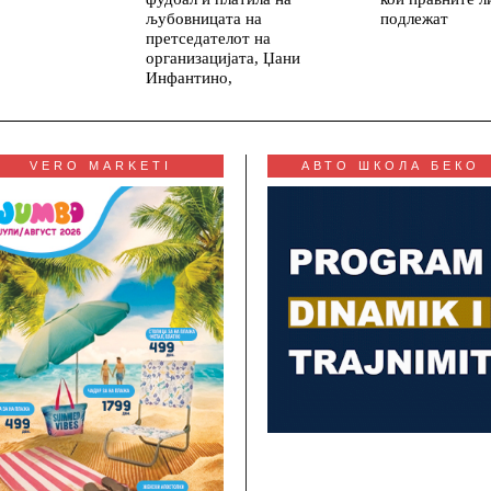
подлежат
љубовницата на
претседателот на
организацијата, Џани
Инфантино,
VERO MARKETI
АВТО ШКОЛА БЕКО