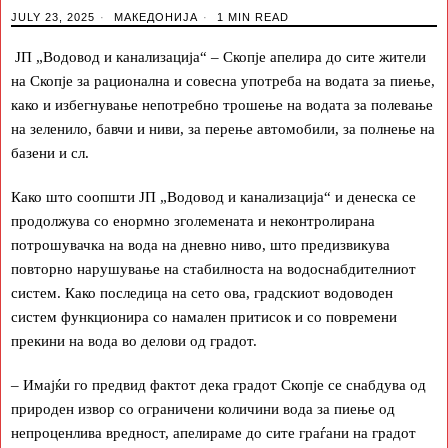
JULY 23, 2025
МАКЕДОНИЈА
1 MIN READ
ЈП „Водовод и канализација“ – Скопје апелира до сите жители
на Скопје за рационална и совесна употреба на водата за пиење,
како и избегнување непотребно трошење на водата за полевање
на зеленило, бавчи и ниви, за перење автомобили, за полнење на
базени и сл.
Како што соопшти ЈП „Водовод и канализација“ и денеска се
продолжува со енормно зголемената и неконтролирана
потрошувачка на вода на дневно ниво, што предизвикува
повторно нарушување на стабилноста на водоснабдителниот
систем. Како последица на сето ова, градскиот водоводен
систем функционира со намален притисок и со повремени
прекини на вода во делови од градот.
– Имајќи го предвид фактот дека градот Скопје се снабдува од
природен извор со ограничени количини вода за пиење од
непроценлива вредност, апелираме до сите граѓани на градот