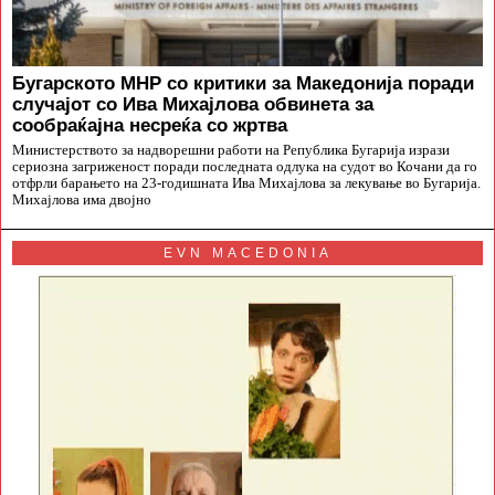
Бугарското МНР со критики за Македонија поради
случајот со Ива Михајлова обвинета за
сообраќајна несреќа со жртва
Министерството за надворешни работи на Република Бугарија изрази
сериозна загриженост поради последната одлука на судот во Кочани да го
отфрли барањето на 23-годишната Ива Михајлова за лекување во Бугарија.
Михајлова има двојно
EVN MACEDONIA