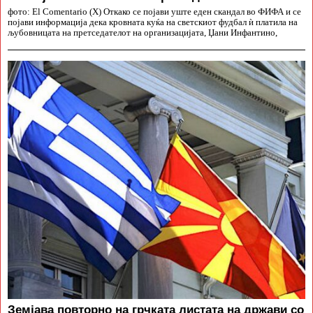
фото: El Comentario (X) Откако се појави уште еден скандал во ФИФА и се
појави информација дека кровната куќа на светскиот фудбал ѝ платила на
љубовницата на претседателот на организацијата, Џани Инфантино,
Земјава повторно на грчката листата на држави со