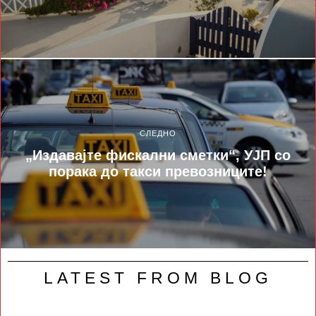
СЛЕДНО
„Издавајте фискални сметки“, УЈП со
порака до такси превозниците!
LATEST FROM BLOG