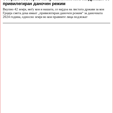
привилегиран даночен режим
Вкупно 42 земји, меѓу кои и нашата, се најдоа на листата држави за кои
Грција смета дека имаат „привилегиран даночен режим“ за даночната
2024 година, односно земји во кои правните лица подлежат