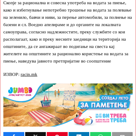
Скопје за рационална и совесна употреба на водата за пиење,
како и избегнување непотребно трошење на водата за полевање
на зеленило, бавчи и ниви, за перење автомобили, за полнење на
базени и сл. Воедно апелираме и до органите на локалната
самоуправа, согласно надлежностите, преку службите со кои
располагаат, како и преку месните заедници на територија на
општините, да се ангажираат во подигање на свеста кај
жителите на општините за рационално користење на водата за
пиење, наведува јавното претпријатие во соопштение
ИЗВОР:
racin.mk