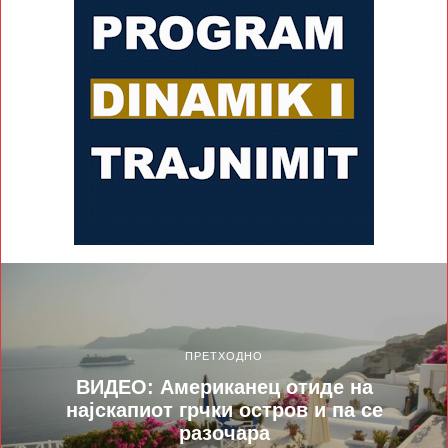
ПРЕТХОДНО
ВИДЕО: Американец отиде на
најскапиот грчки остров и па се
разочара