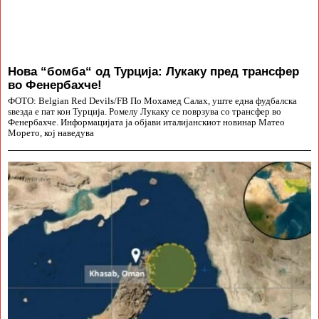
Нова “бомба“ од Турција: Лукаку пред трансфер
во Фенербахче!
ФОТО: Belgian Red Devils/FB По Мохамед Салах, уште една фудбалска
ѕвезда е пат кон Турција. Ромелу Лукаку се поврзува со трансфер во
Фенербахче. Информацијата ја објави италијанскиот новинар Матео
Морето, кој наведува