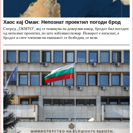
Хаос кај Оман: Непознат проектил погоди брод
Според „UKMTO“, кој се повикува на доверлив извор, бродот бил погоден
од непознат проектил, по што избувнал пожар. Пожарот е изгаснат, а
бродот и сите членови на екипажот се безбедни, се вели