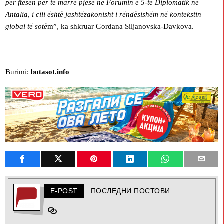
për ftesën për të marrë pjesë në Forumin e 5-të Diplomatik në
Antalia, i cili është jashtëzakonisht i rëndësishëm në kontekstin
global të sotë
m”, ka shkruar Gordana Siljanovska-Davkova.
Burimi:
botasot.info
E-POST
ПОСЛЕДНИ ПОСТОВИ