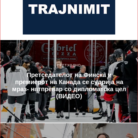
ПРЕТХОДНО
Претседателот на Финска и
премиерот на Канада се судрија на
мраз- натпревар со дипломатска цел
(ВИДЕО)