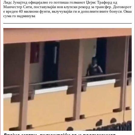
Лидс Јунајтед официјално го потпиша голманот Џејмс Трафорд од
Манчестер Сити, поставувајќи нов клупски рекорд за трансфер. Договорот
е вреден 40 милиони фунти, вклучувајќи ги и дополнителните бонуси. Оваа
сума го надминува