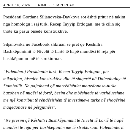
APRIL 16, 2026
LAJME
1 MIN READ
Presidenti Gordana Siljanovska-Davkova sot është pritur në takim
nga homologu i saj turk, Recep Tayyip Erdogan, me të cilin siç
thotë ka pasur bisedë konstruktive.
Siljanovska në Facebook shkruan se pret që Këshilli i
Bashkëpunimit të Nivelit të Lartë të hapë mundësi të reja për
bashkëpunim më të strukturuar.
“Falënderoj Presidentin turk, Recep Tayyip Erdogan, për
mikpritjen, bisedën konstruktive dhe të sinqertë në Dolmabahçe të
Stambollit. Ne pajtohemi që marrëdhëniet maqedonase-turke
bazohen në miqësi të fortë, besim dhe mbështetje të vazhdueshme,
me një kontribut të rëndësishëm të investimeve turke në shoqërinë
maqedonase në përgjithësi”.
“Ne presim që Këshilli i Bashkëpunimit të Nivelit të Lartë të hapë
mundësi të reja për bashkëpunim më të strukturuar. Faleminderit