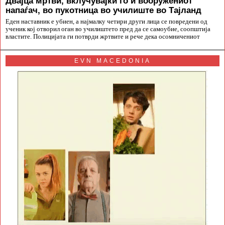
Двајца мртви, вклучувајќи го и вооружениот
напаѓач, во пукотница во училиште во Тајланд
Еден наставник е убиен, а најмалку четири други лица се повредени од
ученик кој отворил оган во училиштето пред да се самоубие, соопштија
властите. Полицијата ги потврди жртвите и рече дека осомничениот
EVN MACEDONIA