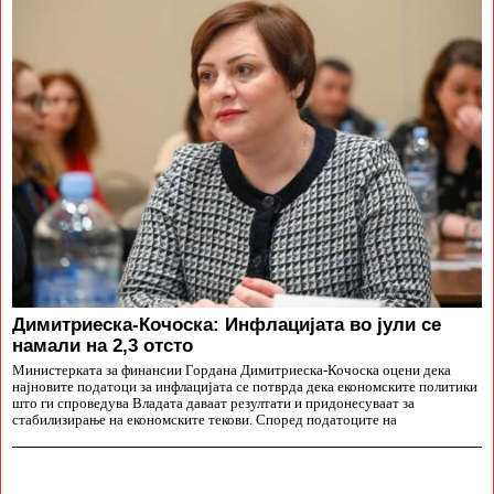
Димитриеска-Кочоска: Инфлацијата во јули се
намали на 2,3 отсто
Министерката за финансии Гордана Димитриеска-Кочоска оцени дека
најновите податоци за инфлацијата се потврда дека економските политики
што ги спроведува Владата даваат резултати и придонесуваат за
стабилизирање на економските текови. Според податоците на