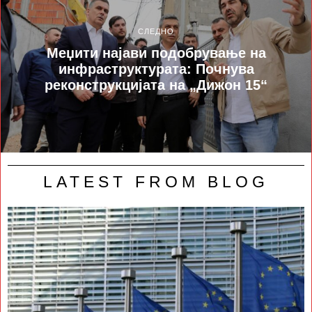
СЛЕДНО
Меџити најави подобрување на
инфраструктурата: Почнува
реконструкцијата на „Дижон 15“
LATEST FROM BLOG