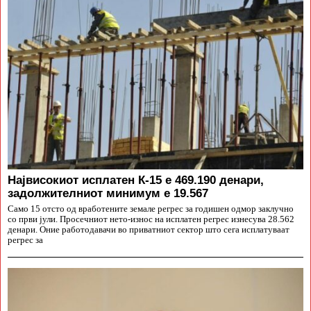
Највисокиот исплатен К-15 е 469.190 денари,
задолжителниот минимум е 19.567
Само 15 отсто од вработените земале регрес за годишен одмор заклучно
со први јули. Просечниот нето-износ на исплатен регрес изнесува 28.562
денари. Оние работодавачи во приватниот сектор што сега исплатуваат
регрес за