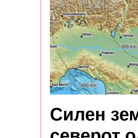
Силен зем
северот о