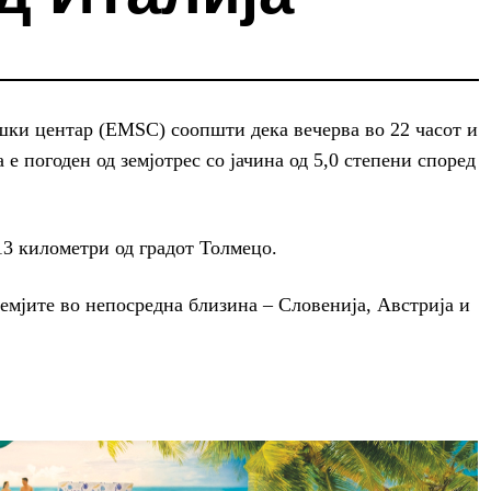
ки центар (EMSC) соопшти дека вечерва во 22 часот и
 е погоден од земјотрес со јачина од 5,0 степени според
13 километри од градот Толмецо.
земјите во непосредна близина – Словенија, Австрија и