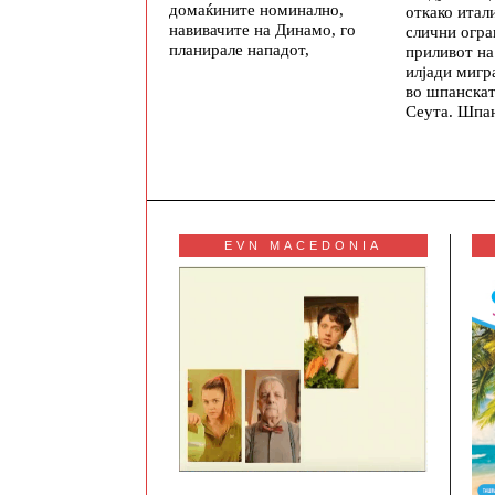
домаќините номинално,
откако итал
навивачите на Динамо, го
слични огр
планирале нападот,
приливот на
илјади мигр
во шпанскат
Сеута. Шпан
EVN MACEDONIA