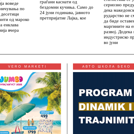
граѓани каснати од
ија воведе
сериозно пред
бездомни кучиња. Само до
аничувања по
дека македонс
24 јуни годинава, јавното
 десетици
рударство не с
претпријатие Лајка, кое
анти од мароко
да биде оставе
а енклава
маргините на 
ија вчера
развој. Додека
индустриско п
во јуни
VERO MARKETI
АВТО ШКОЛА БЕКО