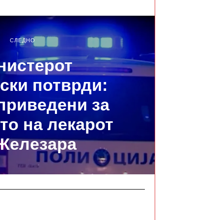
СЛЕДНО
нистерот
ски потврди:
приведени за
то на лекарот
Железара