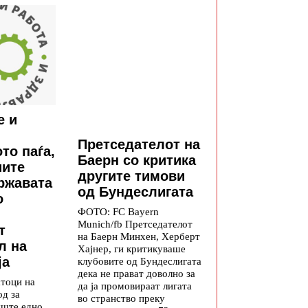
е и
Претседателот на
то паѓа,
Баерн со критика
иите
другите тимови
државата
од Бундеслигата
о
ФОТО: FC Bayern
Munich/fb Претседателот
т
на Баерн Минхен, Херберт
л на
Хајнер, ги критикуваше
ја
клубовите од Бундеслигата
дека не прават доволно за
атоци на
да ја промовираат лигата
од за
во странство преку
уште едно