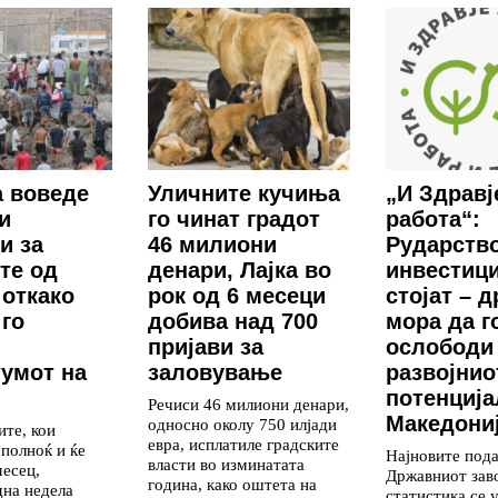
 воведе
Уличните кучиња
„И Здравј
и
го чинат градот
работа“:
и за
46 милиони
Рударство
те од
денари, Лајка во
инвестиц
 откако
рок од 6 месеци
стојат – 
го
добива над 700
мора да г
пријави за
ослободи
умот на
заловување
развојнио
потенција
Речиси 46 милиони денари,
Македони
односно околу 750 илјади
те, кои
евра, исплатиле градските
 полноќ и ќе
Најновите под
власти во изминатата
месец,
Државниот зав
година, како оштета на
дна недела
статистика се 