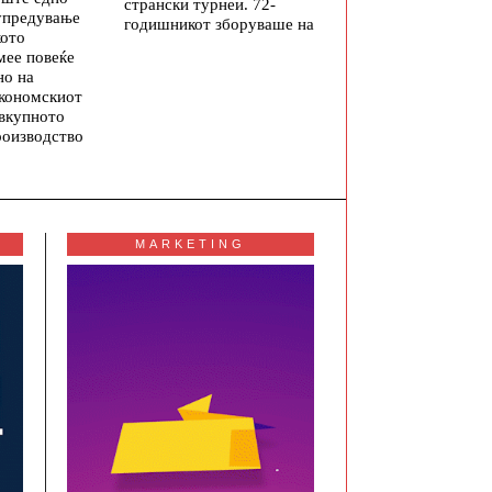
странски турнеи. 72-
упредување
годишникот зборуваше на
кото
мее повеќе
но на
економскиот
 вкупното
роизводство
MARKETING