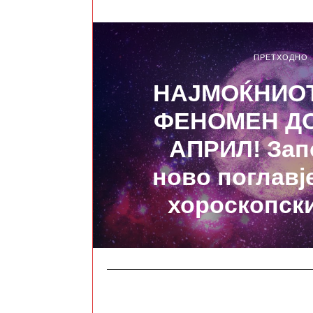
ПРЕТХОДНО
НАЈМОЌНИОТ
ФЕНОМЕН ДО
АПРИЛ! Зап
ново поглавје
хороскопск