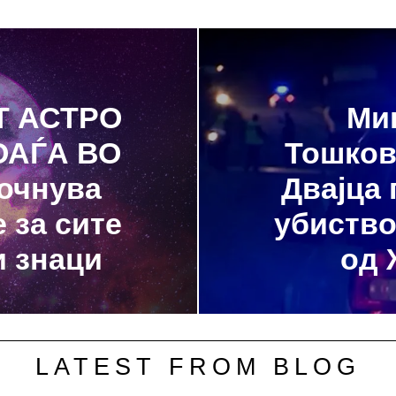
 АСТРО
Ми
АЃА ВО
Тошков
очнува
Двајца 
 за сите
убиство
и знаци
од 
LATEST FROM BLOG