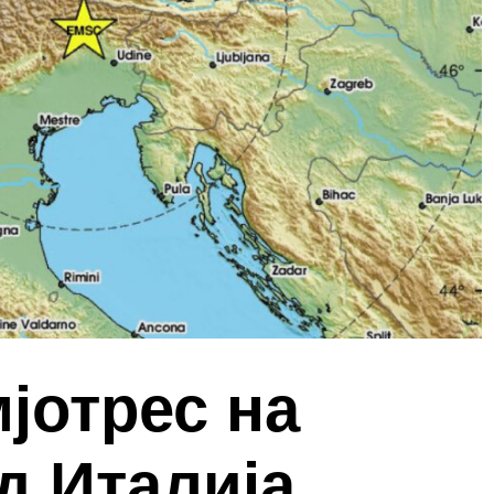
јотрес на
д Италија