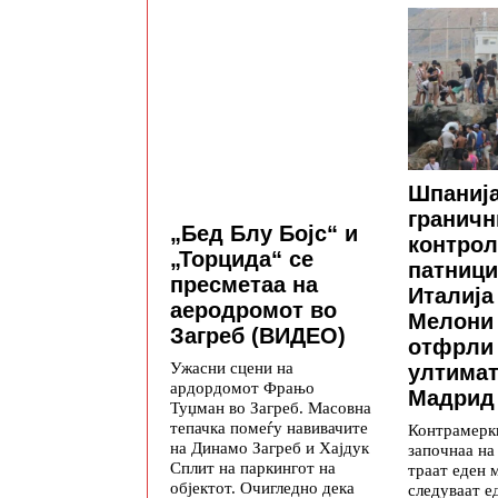
Шпанија
граничн
„Бед Блу Бојс“ и
контрол
„Торцида“ се
патници
пресметаа на
Италија
аеродромот во
Мелони 
Загреб (ВИДЕО)
отфрли
Ужасни сцени на
ултимат
ардордомот Фрањо
Мадрид
Туџман во Загреб. Масовна
тепачка помеѓу навивачите
Контрамерки
на Динамо Загреб и Хајдук
започнаа на
Сплит на паркингот на
траат еден 
објектот. Очигледно дека
следуваат е