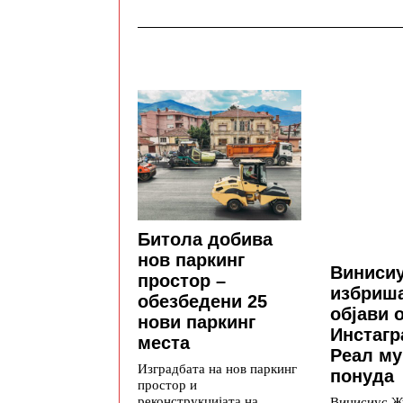
Битола добива
нов паркинг
Винисиу
простор –
избриша
обезбедени 25
објави 
нови паркинг
Инстагр
места
Реал му
Изградбата на нов паркинг
понуда
простор и
реконструкцијата на
Винисиус Ж