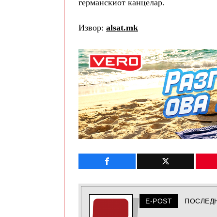
германскиот канцелар.
Извор:
alsat.mk
E-POST
ПОСЛЕД