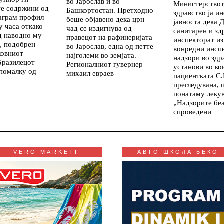
во Јарослав и во
Министерствот
те содржини од
Башкортостан. Претходно
здравство ја 
аграм профил
беше објавено дека црн
јавноста дека 
у часа откако
чад се издигнува од
санитарен и зд
д наводно му
правецот на рафинеријата
инспекторат и
, подобрен
во Јарослав, една од петте
вонредни инсп
ковниот
најголеми во земјата.
надзори во здр
Бразилецот
Регионалниот гувернер
установи во ко
 помалку од
михаил евраев
пациентката С.
,
прегледувана, 
понатаму лекув
„Надзорите бе
спроведени
VERO MARKETI
АВТО ШКОЛА БЕКО