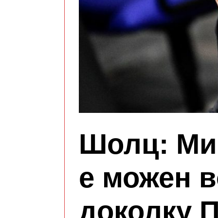
Шолц: Ми
е можен в
доколку П