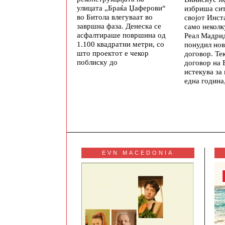
улицата „Браќа Џаферови“
избриша си
во Битола влегуваат во
својот Инст
завршна фаза. Денеска се
само неколк
асфалтираше површина од
Реал Мадри
1.100 квадратни метри, со
понудил нов
што проектот е чекор
договор. Те
поблиску до
договор на 
истекува за
една година
EVN MACEDONIA