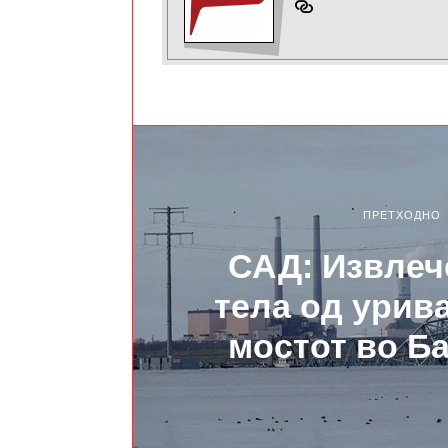
ПРЕТХОДНО
САД: Извлеч
тела од урив
мостот во Б