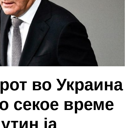
рот во Украина
о секое време
утин ја