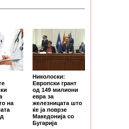
Николоски:
те
Европски грант
ски
од 149 милиони
а
евра за
то на
железницата што
ната
ќе ја поврзе
од
Македонија со
Бугарија