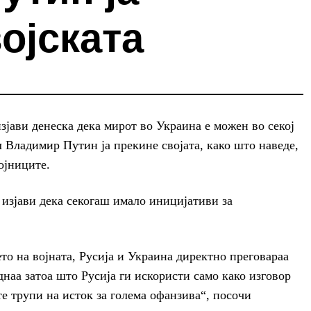
ојската
јави денеска дека мирот во Украина е можен во секој
 Владимир Путин ја прекине својата, како што наведе,
ојниците.
 изјави дека секогаш имало иницијативи за
о на војната, Русија и Украина директно преговараа
днаа затоа што Русија ги искористи само како изговор
те трупи на исток за голема офанзива“, посочи