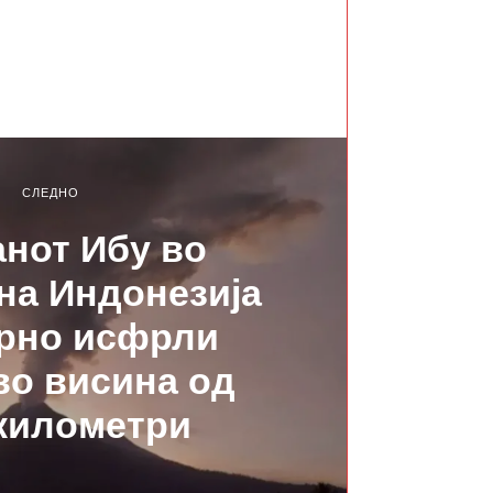
СЛЕДНО
нот Ибу во
на Индонезија
рно исфрли
во висина од
километри