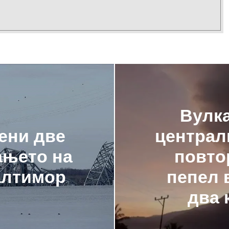
Вулка
ени две
централ
ањето на
повто
алтимор
пепел 
два 