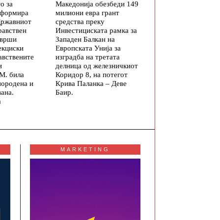
о за
Македонија обезбеди 149
информира
милиони евра грант
Државниот
средства преку
равствен
Инвестициската рамка за
зврши
Западен Балкан на
екциски
Европската Унија за
авствените
изградба на третата
и
делница од железничкиот
М. била
Коридор 8, на потегот
породена и
Крива Паланка – Деве
ана.
Баир.
а
MARKETING