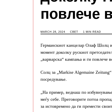
повлече в
MARCH 28, 2024
СВЕТ
1 MIN READ
Германскиот канцелар Олаф Шолц из
момент доколку рускиот претседател
„варварска“ кампања и ги повлече в
Солц за „Markise Algemaine Zeitung“
посредување.
„На пример, веднаш по избувнувањет
меѓу себе. Преговорите потоа пропа
за истовремено да ги премести свои