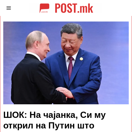
ШОК: На чајанка, Си му
открил на Путин што