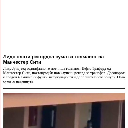
Лидс плати рекордна сума за голманот на
Манчестер Сити
Лидс Јунајтед официјално го потпиша голманот Џејмс Трафорд од
Манчестер Сити, поставувајќи нов клупски рекорд за трансфер. Договорот
е вреден 40 милиони фунти, вклучувајќи ги и дополнителните бонуси. Оваа
сума го надминува