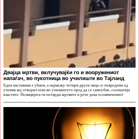
Двајца мртви, вклучувајќи го и вооружениот
напаѓач, во пукотница во училиште во Тајланд
Еден наставник е убиен, а најмалку четири други лица се повредени од
ученик кој отворил оган во училиштето пред да се самоубие, соопштија
властите. Полицијата ги потврди жртвите и рече дека осомничениот