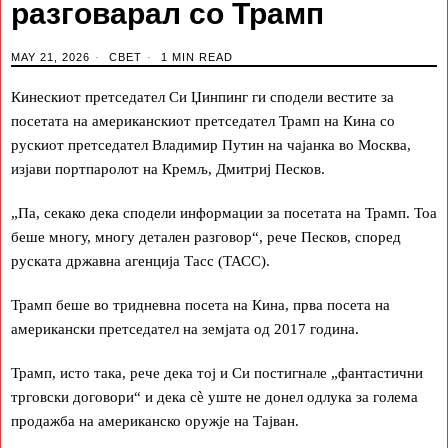
разговарал со Трамп
MAY 21, 2026
СВЕТ
1 MIN READ
Кинескиот претседател Си Џинпинг ги сподели вестите за
посетата на американскиот претседател Трамп на Кина со
рускиот претседател Владимир Путин на чајанка во Москва,
изјави портпаролот на Кремљ, Дмитриј Песков.
„Па, секако дека сподели информации за посетата на Трамп. Тоа
беше многу, многу детален разговор“, рече Песков, според
руската државна агенција Тасс (ТАСС).
Трамп беше во тридневна посета на Кина, прва посета на
американски претседател на земјата од 2017 година.
Трамп, исто така, рече дека тој и Си постигнале „фантастични
трговски договори“ и дека сè уште не донел одлука за голема
продажба на американско оружје на Тајван.