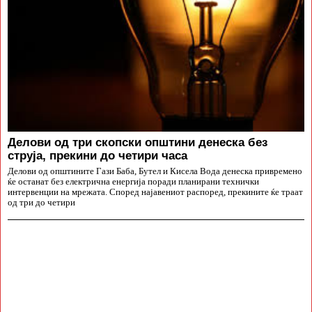
Делови од три скопски општини денеска без
струја, прекини до четири часа
Делови од општините Гази Баба, Бутел и Кисела Вода денеска привремено
ќе останат без електрична енергија поради планирани технички
интервенции на мрежата. Според најавениот распоред, прекините ќе траат
од три до четири