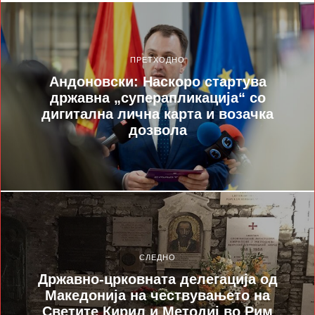
ПРЕТХОДНО
Андоновски: Наскоро стартува
државна „суперапликација“ со
дигитална лична карта и возачка
дозвола
СЛЕДНО
Државно-црковната делегација од
Македонија на чествувањето на
Светите Кирил и Методиј во Рим