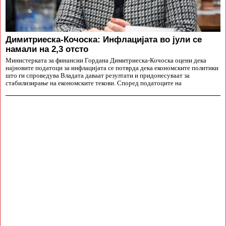
Димитриеска-Кочоска: Инфлацијата во јули се
намали на 2,3 отсто
Министерката за финансии Гордана Димитриеска-Кочоска оцени дека
најновите податоци за инфлацијата се потврда дека економските политики
што ги спроведува Владата даваат резултати и придонесуваат за
стабилизирање на економските текови. Според податоците на