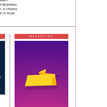
ансформира
е, и според
и се води.
MARKETING