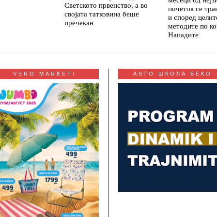
Светското првенство, а во
почеток се тр
својата татковина беше
и според целит
пречекан
методите по ко
Нападите
VERO MARKETI
АВТО ШКОЛА БЕКО