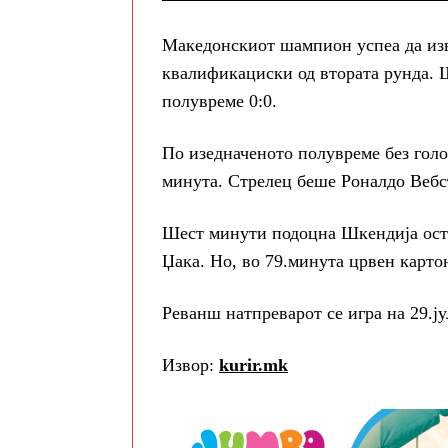
Македонскиот шампион успеа да изв
квалификациски од втората рунда. 
полувреме 0:0.
По изедначеното полувреме без голо
минута. Стрелец беше Роналдо Вебс
Шест минути подоцна Шкендија оста
Џака. Но, во 79.минута црвен карт
Реванш натпреварот се игра на 29.ј
Извор:
kurir.mk