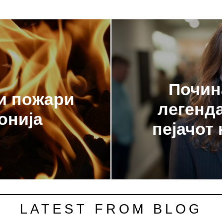
Почин
и пожари
легенда
онија
пејачот
LATEST FROM BLOG