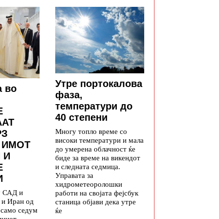
Утре портокалова
а во
фаза,
температури до
Е
40 степени
ААТ
Многу топло време со
РЗ
високи температури и мала
 ИМОТ
до умерена облачност ќе
 И
биде за време на викендот
Е
и следната седмица.
Управата за
И
хидрометеоролошки
у САД и
работи на својата фејсбук
 и Иран од
станица објави дека утре
а само седум
ќе
иниот