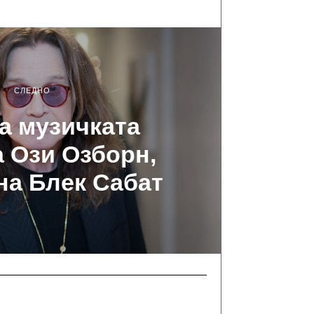
СЛЕДНО
а музичката
 Ози Озборн,
 на Блек Сабат