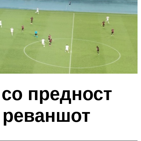
 со предност
а реваншот