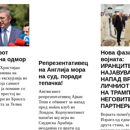
рот
Нова фаз
на одмор
војната:
Репрезентативец
ИРАНЦИТ
 Христијан
на Англија мора
НАЈАВУВ
амина на
на суд, поради
 екскурзија во
НАПАД В
тепачка!
која самиот
ЛИЧНИОТ
 ја помине со
Англискиот
НА ТРАМП
 престој во
репрезентативец Ајван
НЕГОВИТ
ри во Брисел.
Тони е обвинет за напад
та за Телма
ПАРТНЕР
пред ноќен клуб во
Лондон. Корпулентниот
Војната помеѓ
напаѓач кој игра во
Израел од една
Саудиска Арабија
друга стана, з
неодамна се врати од
месеци од нејз