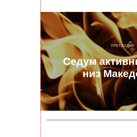
ПРЕТХОДНО
Седум активн
низ Макед