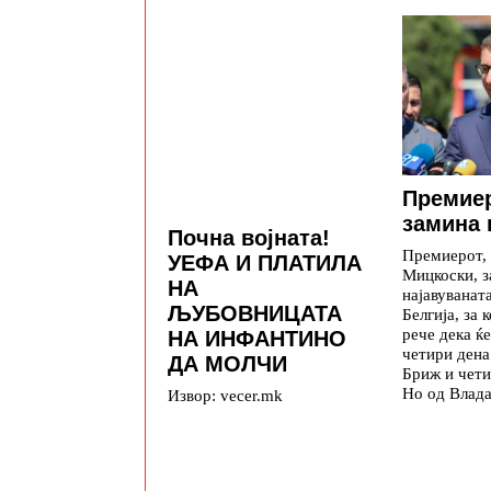
Премие
замина 
Почна војната!
Премиерот,
УЕФА И ПЛАТИЛА
Мицкоски, з
НА
најавуваната
ЉУБОВНИЦАТА
Белгија, за 
рече дека ќе
НА ИНФАНТИНО
четири дена
ДА МОЛЧИ
Бриж и чети
Но од Влада
Извор: vecer.mk