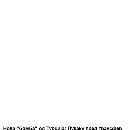
Нова “бомба“ од Турција: Лукаку пред трансфер