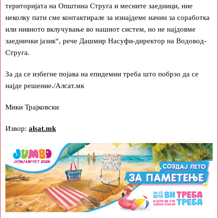
територијата на Општина Струга и месните заедници, ние
неколку пати сме контактирале за изнајдеме начин за соработка
или нивното вклучување во нашиот систем, но не најдовме
заеднички јазик“, рече Дашмир Насуфи-директор на Водовод-
Струга.
За да се избегне појава на епидемии треба што побрзо да се
најде решение./Алсат.мк
Мики Трајковски
Извор:
alsat.mk