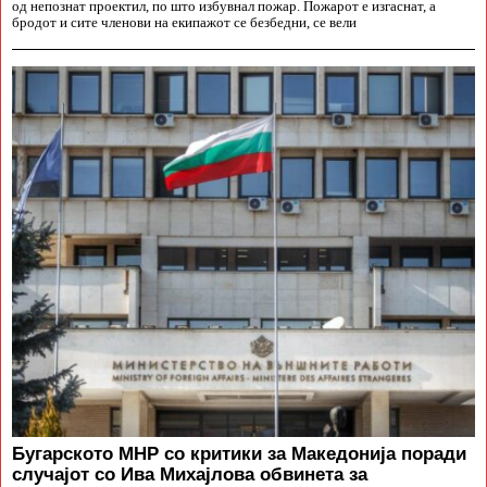
од непознат проектил, по што избувнал пожар. Пожарот е изгаснат, а
бродот и сите членови на екипажот се безбедни, се вели
Бугарското МНР со критики за Македонија поради
случајот со Ива Михајлова обвинета за