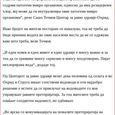
содржи патогени микро организми, односно да има резидејилен
хлор, кој може да ги неутрализира овие патогени микро
организми“, рече Сашо Точков-Центар за јавно здравје-Охрид.
Иако бројот на жители постајано се намалува, тоа не треба да
биде причина водата во овие населени места да не се одржува
како што треба, вели Точков.
„И еден човек и еден живот и едно здравје е многу важно и за
тоа да се грижиме многу сериозно и многу поодговорно. Пијат
нехлорирана вода“, додаде тој.
Од Центарот за јавно здравје велат дека половина од селата и во
Охрид и Струга имаат сопствени водоводи и оти најдобро
решение е истите да се приклучат на водоводите со кои
управуваат јавните претпријатија. За тоа жителите треба да
плаќаат соодветен надомест, но одбиваат.
„Во врска со комуникацијата на помалите претпријатија на