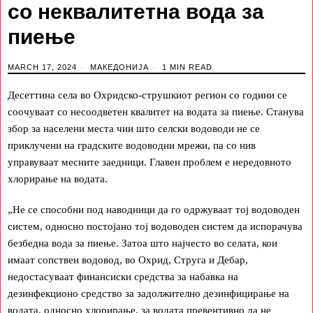
со неквалитетна вода за
пиење
MARCH 17, 2024
МАКЕДОНИЈА
1 MIN READ
Десеттина села во Охридско-струшкиот регион со години се
соочуваат со несоодветен квалитет на водата за пиење. Станува
збор за населени места чии што селски водоводи не се
приклучени на градските водоводни мрежи, па со нив
управуваат месните заедници. Главен проблем е нередовното
хлорирање на водата.
„Не се способни под наводници да го одржуваат тој водоводен
систем, односно постојано тој водоводен систем да испорачува
безбедна вода за пиење. Затоа што најчесто во селата, кои
имаат сопствен водовод, во Охрид, Струга и Дебар,
недостасуваат финансиски средства за набавка на
дезинфекционо средство за задолжително дезинфицирање на
водата, односно хлорирање, за водата превентивно да не