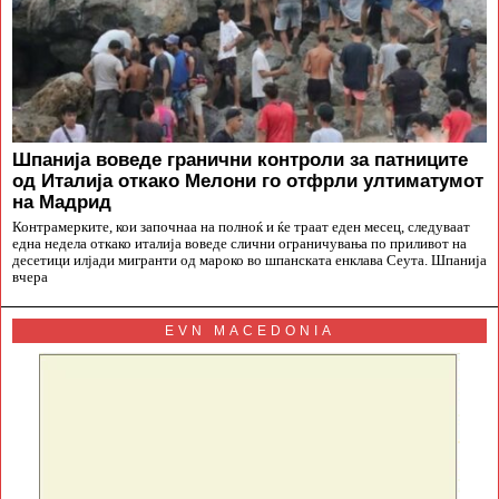
Шпанија воведе гранични контроли за патниците
од Италија откако Мелони го отфрли ултиматумот
на Мадрид
Контрамерките, кои започнаа на полноќ и ќе траат еден месец, следуваат
една недела откако италија воведе слични ограничувања по приливот на
десетици илјади мигранти од мароко во шпанската енклава Сеута. Шпанија
вчера
EVN MACEDONIA