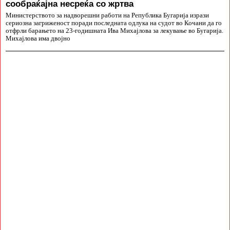
сообраќајна несреќа со жртва
Министерството за надворешни работи на Република Бугарија изрази
сериозна загриженост поради последната одлука на судот во Кочани да го
отфрли барањето на 23-годишната Ива Михајлова за лекување во Бугарија.
Михајлова има двојно