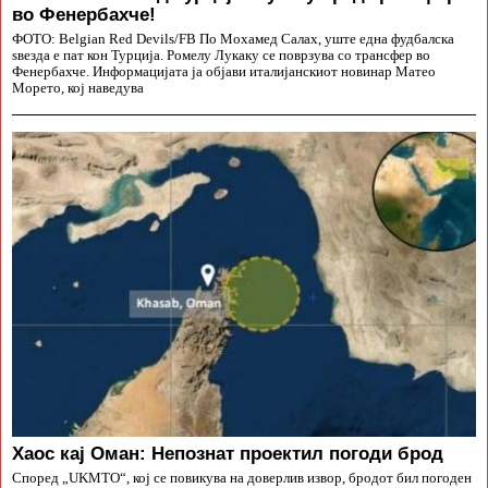
во Фенербахче!
ФОТО: Belgian Red Devils/FB По Мохамед Салах, уште една фудбалска
ѕвезда е пат кон Турција. Ромелу Лукаку се поврзува со трансфер во
Фенербахче. Информацијата ја објави италијанскиот новинар Матео
Морето, кој наведува
Хаос кај Оман: Непознат проектил погоди брод
Според „UKMTO“, кој се повикува на доверлив извор, бродот бил погоден