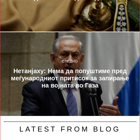
СЛЕДНО
Нетанјаху: Нема да попуштиме пред
меѓународниот притисок за запирање
на војната во Газа
LATEST FROM BLOG