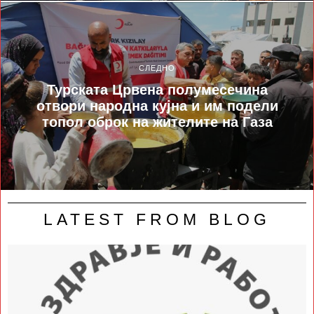
СЛЕДНО
Турската Црвена полумесечина
отвори народна кујна и им подели
топол оброк на жителите на Газа
LATEST FROM BLOG