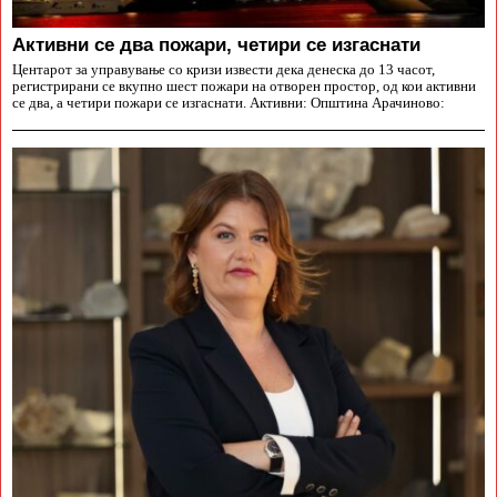
Aктивни се два пожари, четири се изгаснати
Центарот за управување со кризи извести дека денеска до 13 часот,
регистрирани се вкупно шест пожари на отворен простор, од кои активни
се два, а четири пожари се изгаснати. Активни: Општина Арачиново: