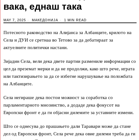
вака, еднаш така
MAY 7, 2025
МАКЕДОНИЈА
1 MIN READ
Потесното раководство на Алијанса за Албанците, крилото на
Села и ДУИ се сретнаа во Тетово за да дебатираат за
актуелните политички настани.
Зијадин Села, вели дека двете партии размениле информации со
цел да преземат мерки и да не продолжи, како што рече, играта
или тактизирањето за да се избегне нарушување на положбата
на Албанците.
Села негираше дека постои можност за соработка со
парламентарното мнозинство, а додаде дека фокусот на
Европски фронт е да ги објасни дилемите за уставните измени.
Што се однесува до прашањето дали Таравари може да стане
дел од Европски фронт, Села рече дека овие дилеми треба да ги