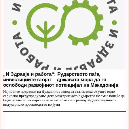
„И Здравје и работа“: Рударството паѓа,
инвестициите стојат – државата мора да го
ослободи развојниот потенцијал на Македонија
Најновите податоци на Државниот завод за статистика се уште едно
сериозно предупредување дека македонското рударство не смее повеќе да
биде оставено на маргините на економскиот развој. Додека вкупното
индустриско производство во јуни