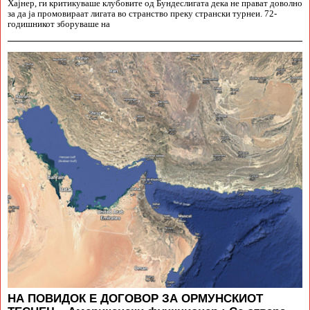
Хајнер, ги критикуваше клубовите од Бундеслигата дека не прават доволно
за да ја промовираат лигата во странство преку странски турнеи. 72-
годишникот зборуваше на
НА ПОВИДОК Е ДОГОВОР ЗА ОРМУНСКИОТ