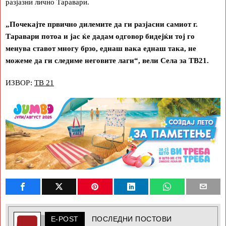
разјазни лично Таравари.
„Почекајте првично дилемите да ги разјасни самиот г.
Таравари потоа и јас ќе дадам одговор бидејќи тој го
менува ставот многу брзо, еднаш вака еднаш така, не
можеме да ги следиме неговите лаги“, вели Села за ТВ21.
ИЗВОР:
ТВ 21
E-POST
ПОСЛЕДНИ ПОСТОВИ