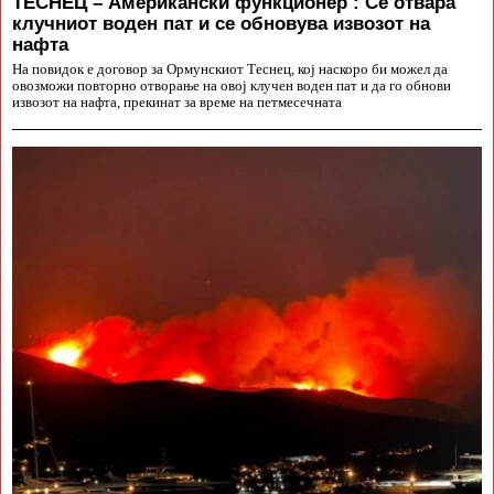
ТЕСНЕЦ – Американски функционер : Се отвара
клучниот воден пат и се обновува извозот на
нафта
На повидок е договор за Ормунскиот Теснец, кој наскоро би можел да
овозможи повторно отворање на овој клучен воден пат и да го обнови
извозот на нафта, прекинат за време на петмесечната