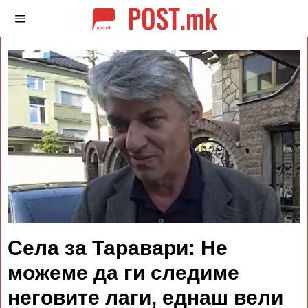
Села за Таравари: Не
можеме да ги следиме
неговите лаги, еднаш вели