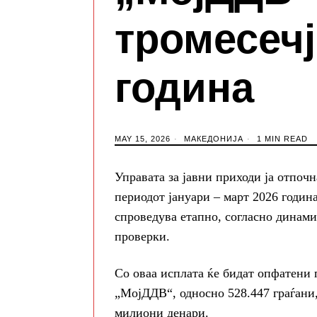
тромесечј
година
MAY 15, 2026
МАКЕДОНИЈА
1 MIN READ
Управата за јавни приходи ја отпочн
периодот јануари – март 2026 годин
спроведува етапно, согласно динами
проверки.
Со оваа исплата ќе бидат опфатени
„МојДДВ“, односно 528.447 граѓани,
милиони денари.