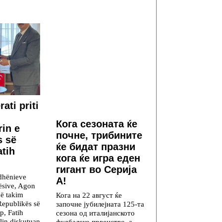
rati priti
Кога сезоната ќе
in e
почне, трибините
s së
ќе бидат празни
atih
кога ќе игра еден
гигант во Серија
ëdhënieve
А!
ësive, Agon
 në takim
Кога на 22 август ќе
Republikës së
започне јубилејната 125-та
p, Fatih
сезона од италијанското
lin diskutuan
фудбалско првенство, а