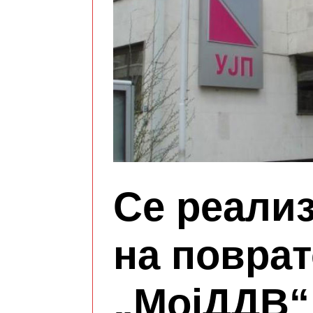
Се реали
на поврат
„МојДДВ“