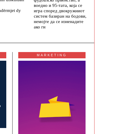
воедно и 95-тата, која се
ndërmjet dy
игра според двокружниот
систем базиран на бодови,
немојте да се изненадите
ако ги
MARKETING