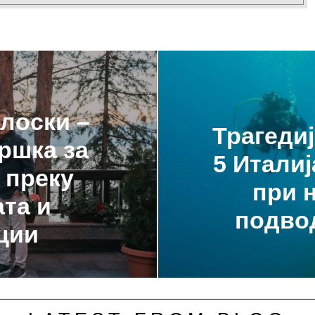
лоски –
Трагеди
ршка за
5 Итали
 преку
при 
та и
подво
ции