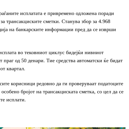
граѓаните исплатата е привремено одложена поради
а трансакциските сметки. Станува збор за 4.968
ција на банкарските информации пред да се изврши
 исплата во тековниот циклус бидејќи нивниот
 праг од 50 денари. Тие средства автоматски ќе бидат
от квартал.
сите корисници редовно да ги проверуваат податоците
особено бројот на трансакциската сметка, со цел да се
те исплати.