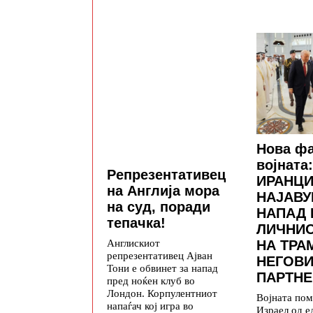
Нова фа
војната:
Репрезентативец
ИРАНЦИ
на Англија мора
НАЈАВУ
на суд, поради
НАПАД 
тепачка!
ЛИЧНИ
Англискиот
НА ТРА
репрезентативец Ајван
НЕГОВИ
Тони е обвинет за напад
ПАРТНЕ
пред ноќен клуб во
Лондон. Корпулентниот
Војната по
напаѓач кој игра во
Израел од е