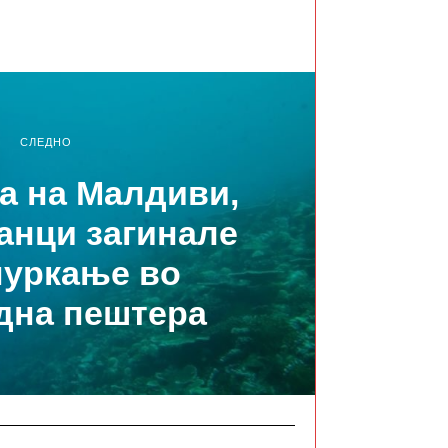
СЛЕДНО
ја на Малдиви,
јанци загинале
нуркање во
дна пештера