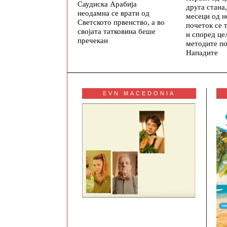
Саудиска Арабија
друга стана
неодамна се врати од
месеци од н
Светското првенство, а во
почеток се
својата татковина беше
и според це
пречекан
методите по
Нападите
EVN MACEDONIA