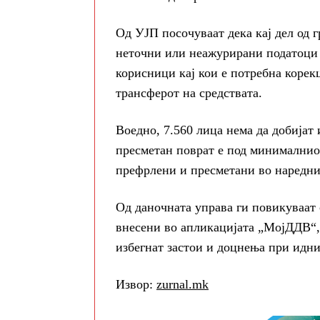
Од УЈП посочуваат дека кај дел од 
неточни или неажурирани податоци з
корисници кај кои е потребна корек
трансферот на средствата.
Воедно, 7.560 лица нема да добијат
пресметан поврат е под минималниот
префрлени и пресметани во наредни
Од даночната управа ги повикуваат 
внесени во апликацијата „МојДДВ“, 
избегнат застои и доцнења при идни
Извор:
zurnal.mk