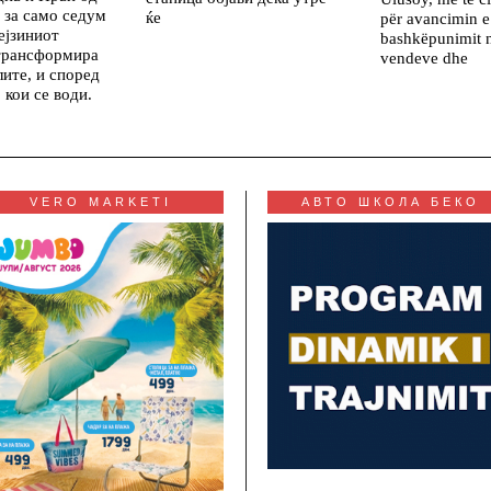
, за само седум
ќе
për avancimin e
ејзиниот
bashkëpunimit 
 трансформира
vendeve dhe
лите, и според
 кои се води.
VERO MARKETI
АВТО ШКОЛА БЕКО