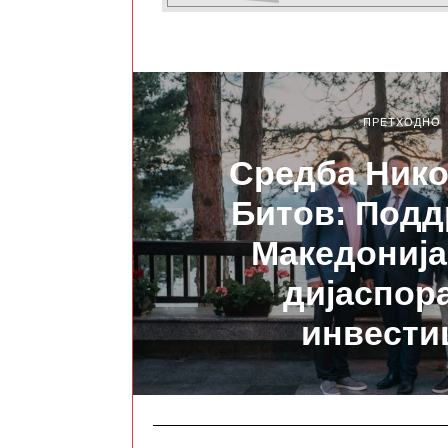
ПРЕТХОДНО
Средба Нико
Битов: Подд
Македонија
дијаспора
инвести