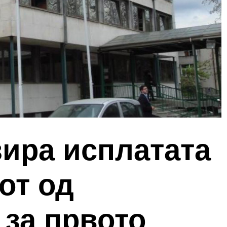
зира исплатата
от од
 за првото