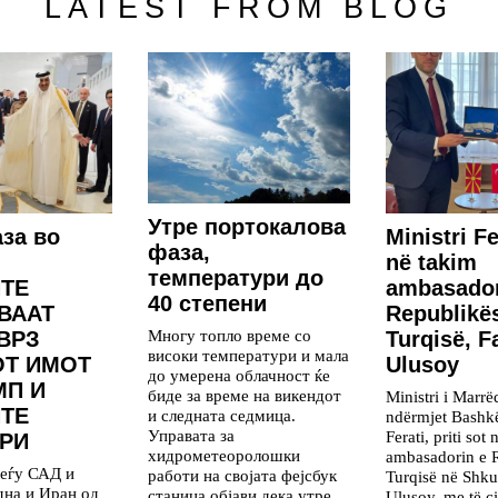
LATEST FROM BLOG
Утре портокалова
за во
Ministri Fe
фаза,
në takim
температури до
ТЕ
ambasador
40 степени
ВААТ
Republikë
Многу топло време со
ВРЗ
Turqisë, F
високи температури и мала
ОТ ИМОТ
Ulusoy
до умерена облачност ќе
МП И
биде за време на викендот
Ministri i Marr
ТЕ
и следната седмица.
ndërmjet Bashk
Управата за
Ferati, priti sot
РИ
хидрометеоролошки
ambasadorin e 
меѓу САД и
работи на својата фејсбук
Turqisë në Shku
дна и Иран од
станица објави дека утре
Ulusoy, me të ci