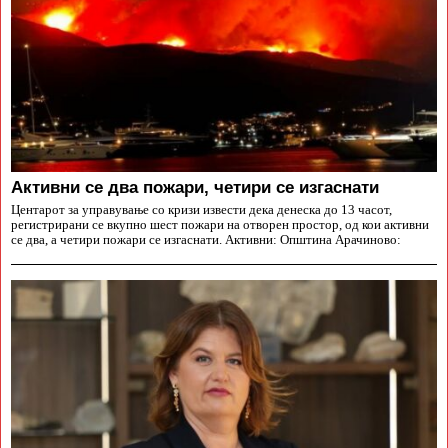
Aктивни се два пожари, четири се изгаснати
Центарот за управување со кризи извести дека денеска до 13 часот,
регистрирани се вкупно шест пожари на отворен простор, од кои активни
се два, а четири пожари се изгаснати. Активни: Општина Арачиново: