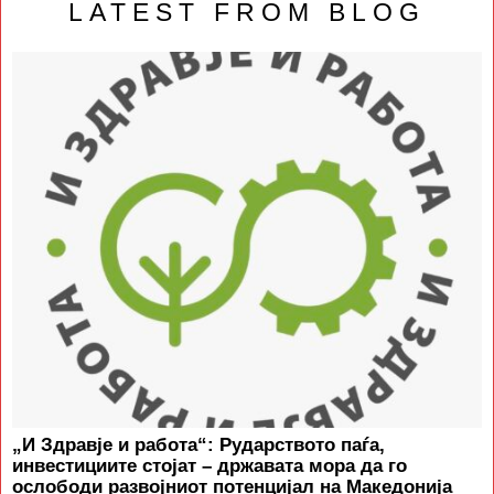
LATEST FROM BLOG
„И Здравје и работа“: Рударството паѓа,
инвестициите стојат – државата мора да го
ослободи развојниот потенцијал на Македонија