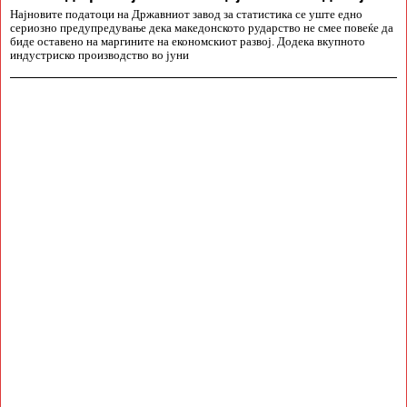
Најновите податоци на Државниот завод за статистика се уште едно
сериозно предупредување дека македонското рударство не смее повеќе да
биде оставено на маргините на економскиот развој. Додека вкупното
индустриско производство во јуни