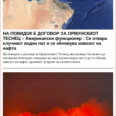
НА ПОВИДОК Е ДОГОВОР ЗА ОРМУНСКИОТ
ТЕСНЕЦ – Американски функционер : Се отвара
клучниот воден пат и се обновува извозот на
нафта
На повидок е договор за Ормунскиот Теснец, кој наскоро би можел да
овозможи повторно отворање на овој клучен воден пат и да го обнови
извозот на нафта, прекинат за време на петмесечната