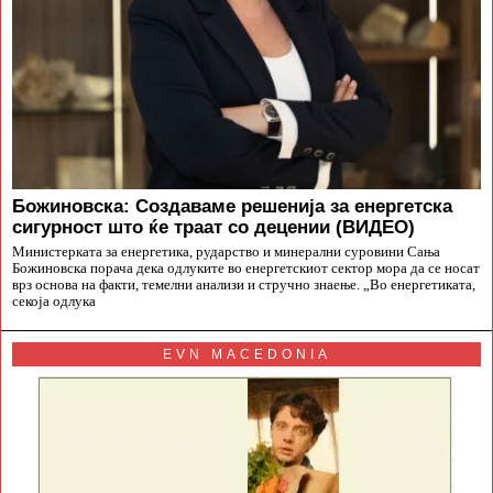
Божиновска: Создаваме решенија за енергетска
сигурност што ќе траат со децении (ВИДЕО)
Министерката за енергетика, рударство и минерални суровини Сања
Божиновска порача дека одлуките во енергетскиот сектор мора да се носат
врз основа на факти, темелни анализи и стручно знаење. „Во енергетиката,
секоја одлука
EVN MACEDONIA