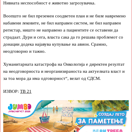
Нивната неспособност е животно загрозувачка.
Воопшто не бил преземен соодветен план и не биле навремено
набавени лековите, не бил направен систем, не бил направен
регистар, ништо не направено а пациентите се оставени да
страдаат. Дури и сега, власта сака да го решава проблемот со
донации додека најавува купување на авион. Срамно,
неодговорно и тажно.
Хуманитарната катастрофа на Онкологија е директен резултат
на неодговорноста и неорганизираноста на актуелната власт и
за тоа мора да има одговорност“, велат од СДСМ.
ИЗВОР:
ТВ 21