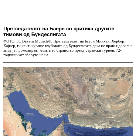
Претседателот на Баерн со критика другите
тимови од Бундеслигата
ФОТО: FC Bayern Munich/fb Претседателот на Баерн Минхен, Херберт
Хајнер, ги критикуваше клубовите од Бундеслигата дека не прават доволно
за да ја промовираат лигата во странство преку странски турнеи. 72-
годишникот зборуваше на