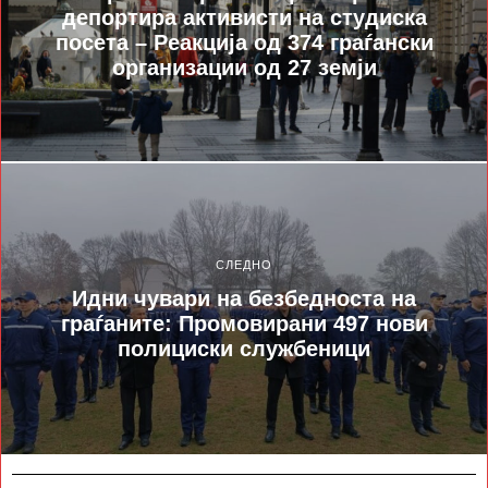
депортира активисти на студиска
посета – Реакција од 374 граѓански
организации од 27 земји
СЛЕДНО
Идни чувари на безбедноста на
граѓаните: Промовирани 497 нови
полициски службеници