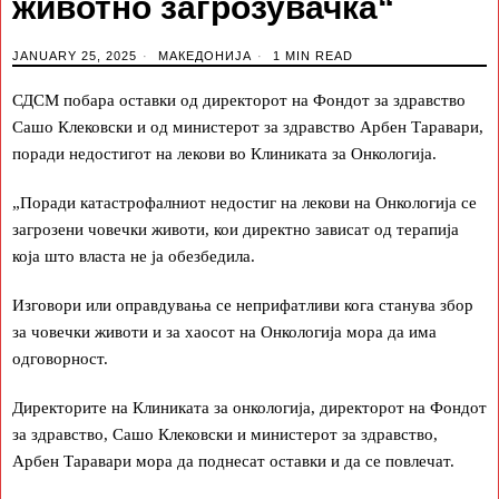
животно загрозувачка“
JANUARY 25, 2025
МАКЕДОНИЈА
1 MIN READ
СДСМ побара оставки од директорот на Фондот за здравство
Сашо Клековски и од министерот за здравство Арбен Таравари,
поради недостигот на лекови во Клиниката за Онкологија.
„Поради катастрофалниот недостиг на лекови на Онкологија се
загрозени човечки животи, кои директно зависат од терапија
која што власта не ја обезбедила.
Изговори или оправдувања се неприфатливи кога станува збор
за човечки животи и за хаосот на Онкологија мора да има
одговорност.
Директорите на Клиниката за онкологија, директорот на Фондот
за здравство, Сашо Клековски и министерот за здравство,
Арбен Таравари мора да поднесат оставки и да се повлечат.