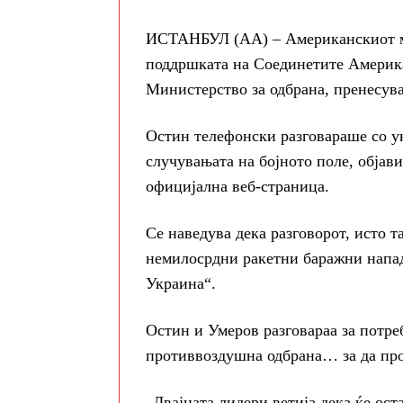
ИСТАНБУЛ (АА) – Американскиот мин
поддршката на Соединетите Америк
Министерство за одбрана, пренесув
Остин телефонски разговараше со ук
случувањата на бојното поле, објав
официјална веб-страница.
Се наведува дека разговорот, исто 
немилосрдни ракетни баражни напад
Украина“.
Остин и Умеров разговараа за потре
противвоздушна одбрана… за да прод
„Двајцата лидери ветија дека ќе ост