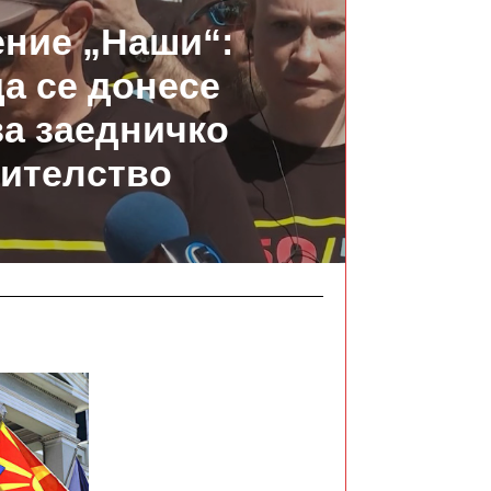
ние „Наши“:
да се донесе
за заедничко
ителство