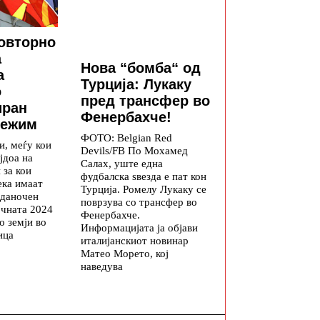
овторно
а
Нова “бомба“ од
а
Турција: Лукаку
о
пред трансфер во
иран
Фенербахче!
режим
ФОТО: Belgian Red
и, меѓу кои
Devils/FB По Мохамед
јдоа на
Салах, уште една
 за кои
фудбалска ѕвезда е пат кон
ека имаат
Турција. Ромелу Лукаку се
 даночен
поврзува со трансфер во
очната 2024
Фенербахче.
о земји во
Информацијата ја објави
ица
италијанскиот новинар
Матео Морето, кој
наведува