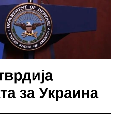
тврдија
та за Украина