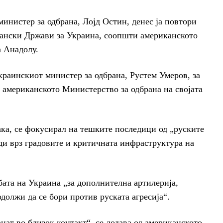
истер за одбрана, Лојд Остин, денес ја повтори
ански Држави за Украина, соопшти американското
а Анадолу.
раинскиот министер за одбрана, Рустем Умеров, за
и американското Министерство за одбрана на својата
така, се фокусирал на тешките последици од „руските
и врз градовите и критичната инфраструктура на
бата на Украина „за дополнителна артилерија,
олжи да се бори против руската агресија“.
анат во близок контакт“, се додава од американското