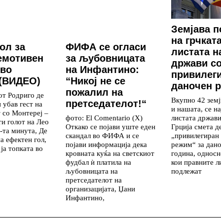
Земјава п
на грчкат
ол за
ФИФА се огласи
листата н
емотивен
за љубовницата
држави с
 во
на Инфантино:
привилег
 (ВИДЕО)
“Никој не се
даночен 
пожалил на
от Родриго де
Вкупно 42 земј
претседателот!“
 убав гест на
и нашата, се на
 со Монтереј –
листата држави
фото: El Comentario (X)
ти голот на Лео
Грција смета д
Откако се појави уште еден
-та минута, Де
„привилегиран
скандал во ФИФА и се
а ефектен гол,
режим“ за дан
појави информација дека
ја топката во
година, односн
кровната куќа на светскиот
кои правните л
фудбал ѝ платила на
подлежат
љубовницата на
претседателот на
организацијата, Џани
Инфантино,