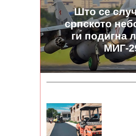
Што се слу
српското неб
ги подигна 
МИГ-2