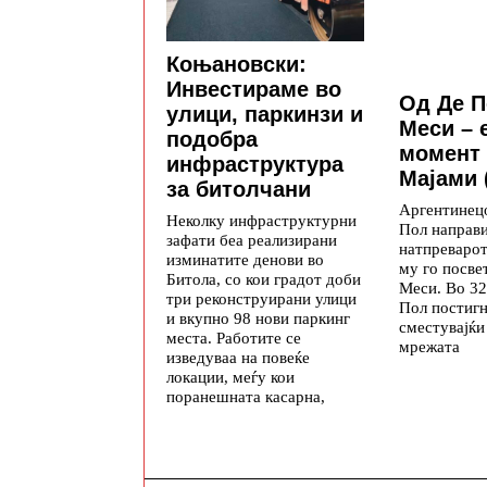
Коњановски:
Инвестираме во
Од Де П
улици, паркинзи и
Меси – 
подобра
момент
инфраструктура
Мајами
за битолчани
Аргентинец
Неколку инфраструктурни
Пол направи
зафати беа реализирани
натпреварот
изминатите денови во
му го посве
Битола, со кои градот доби
Меси. Во 32
три реконструирани улици
Пол постигн
и вкупно 98 нови паркинг
сместувајќи 
места. Работите се
мрежата
изведуваа на повеќе
локации, меѓу кои
поранешната касарна,