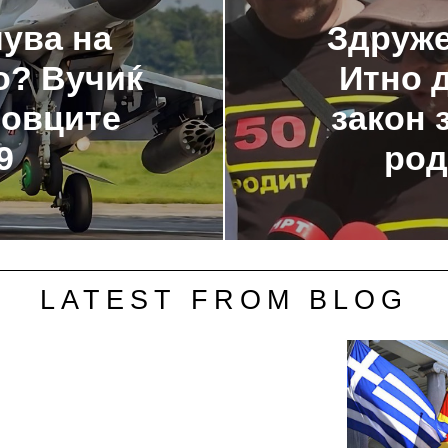
чува на
Здруже
о? Вучиќ
Итно 
ловците
закон 
9
род
LATEST FROM BLOG