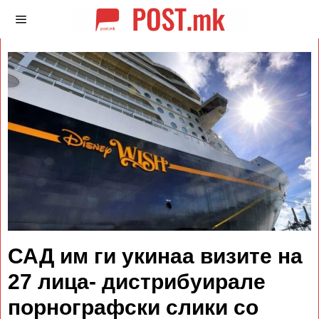
САД им ги укинаа визите на
27 лица- дистрибуирале
порнографски слики со