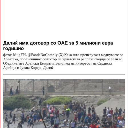
Далиќ има договор со ОАЕ за 5 милиони евра
годишно
фото: MugFPL @PandaNoComply (X) Како што пренесуваат медиумите во
Хрватска, поранешниот селектор на хрватската репрезентација се сели во
Обединетите Арапски Емирати. Без оглед на интересот на Саудиска
Арабија и Јужна Кореја, Далиќ