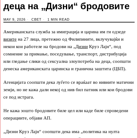
деца на „Дизни“ бродовите
MAY 9, 2026
СВЕТ
1 MIN READ
Американската служба за имиграција и царина им ги одзеде
визите
на 27 лица, претежно од Филипините, вклучувајќи и
некои кои работеле на бродови на „
Дизни
Круз Лајн“, под
сомнение за примање, поседување, транспорт, дистрибуција
или гледање слики од сексуална злоупотреба на деца, соопшти
денеска американската царинска и гранична заштита (ЦБП).
Агенцијата соопшти дека луѓето се враќаат во нивните матични
земји, но не кажа дали некој од нив бил патник или кои бродови
се под истрага.
Не кажа зошто бродовите биле цел или каде биле спроведени
операциите, објави АП.
„Дизни Круз Лајн“ соопшти дека има „политика на нулта