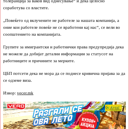
толеранција за ваков вид однесување“ и дека целосно
соработува со властите.
„Повеќето од вклучените не работеле за нашата компанија, а
оние кои работеле повеќе не се вработени кај нас“, се вели во
соопштението на компанијата.
Групите за имигрантски и работнички права предупредија дека
не можеле да добијат детални информации за статусот на
работниците и причините за мерките.
ЦБП потсети дека не мора да се поднесе кривична пријава за да
се одземе виза.
Извор:
vecer.mk