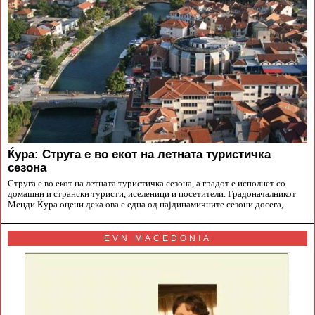
Ќура: Струга е во екот на летната туристичка
сезона
Струга е во екот на летната туристичка сезона, а градот е исполнет со
домашни и странски туристи, иселеници и посетители. Градоначалникот
Менди Ќура оцени дека ова е една од најдинамичните сезони досега,
EVN MACEDONIA