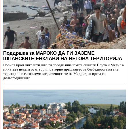
Поддршка за МАРОКО ДА ГИ ЗАЗЕМЕ
ШПАНСКИТЕ ЕНКЛАВИ НА НЕГОВА ТЕРИТОРИЈА
Новиот бран мигранти што ги погоди шпанските енклави Сеута и Мелиља
минатата недела го отвори повторно прашањето за безбедноста на тие
територии и ги зголеми загриженостите на Мадрид во врска со
долгогодишните