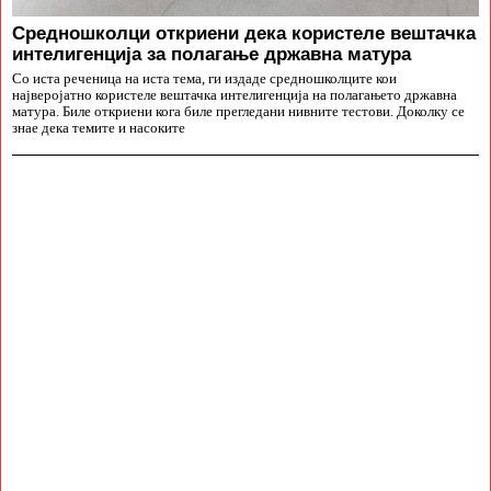
Средношколци откриени дека користеле вештачка
интелигенција за полагање државна матура
Со иста реченица на иста тема, ги издаде средношколците кои
најверојатно користеле вештачка интелигенција на полагањето државна
матура. Биле откриени кога биле прегледани нивните тестови. Доколку се
знае дека темите и насоките