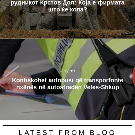
рудникот Крстов Дол: Која е фирмата
што ќе копа?
СЛЕДНО
Konfiskohet autobusi që transportonte
nxënës në autostradën Veles-Shkup
LATEST FROM BLOG