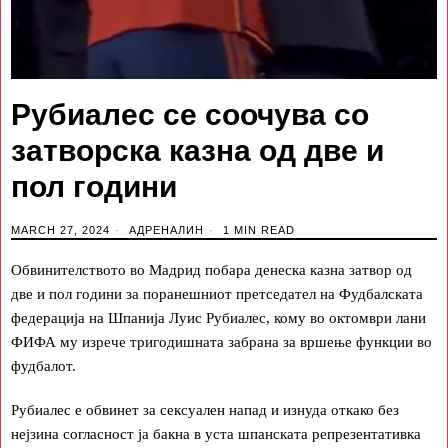
Рубиалес се соочува со
затворска казна од две и
пол години
MARCH 27, 2024
АДРЕНАЛИН
1 MIN READ
Обвинителството во Мадрид побара денеска казна затвор од
две и пол години за поранешниот претседател на Фудбалската
федерација на Шпанија Луис Рубиалес, кому во октомври лани
ФИФА му изрече тригодишната забрана за вршење функции во
фудбалот.
Рубиалес е обвинет за сексуален напад и изнуда откако без
нејзина согласност ја бакна в уста шпанската репрезентативка