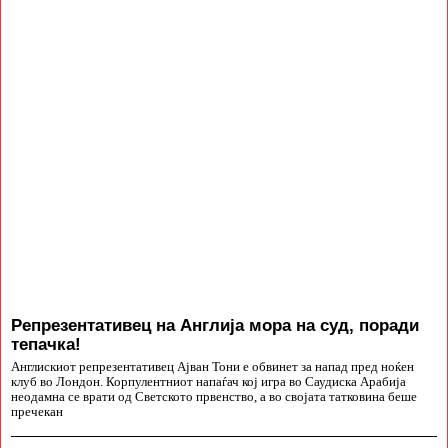
Репрезентативец на Англија мора на суд, поради
тепачка!
Англискиот репрезентативец Ајван Тони е обвинет за напад пред ноќен
клуб во Лондон. Корпулентниот напаѓач кој игра во Саудиска Арабија
неодамна се врати од Светското првенство, а во својата татковина беше
пречекан