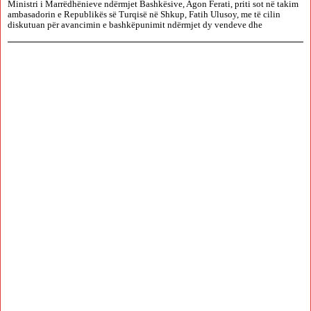
Ministri i Marrëdhënieve ndërmjet Bashkësive, Agon Ferati, priti sot në takim
ambasadorin e Republikës së Turqisë në Shkup, Fatih Ulusoy, me të cilin
diskutuan për avancimin e bashkëpunimit ndërmjet dy vendeve dhe