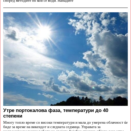
според методите по кои се води. Нападите
Утре портокалова фаза, температури до 40
степени
Многу топло време со високи температури и мала до умерена облачност ќе
биде за време на викендот и следната седмица. Управата за