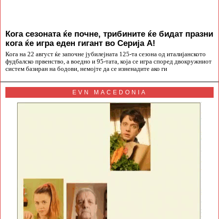
Кога сезоната ќе почне, трибините ќе бидат празни
кога ќе игра еден гигант во Серија А!
Кога на 22 август ќе започне јубилејната 125-та сезона од италијанското
фудбалско првенство, а воедно и 95-тата, која се игра според двокружниот
систем базиран на бодови, немојте да се изненадите ако ги
EVN MACEDONIA