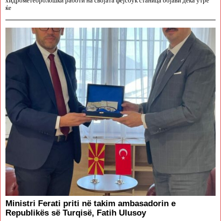
хидрометеоролошки работи на својата фејсбук станица објави дека утре
ќе
Ministri Ferati priti në takim ambasadorin e
Republikës së Turqisë, Fatih Ulusoy