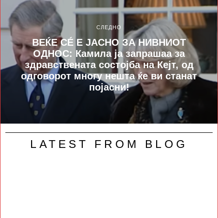
СЛЕДНО
ВЕЌЕ СÉ Е ЈАСНО ЗА НИВНИОТ
ОДНОС: Камила ја запрашаа за
здравствената состојба на Кејт, од
одговорот многу нешта ќе ви станат
појасни!
LATEST FROM BLOG