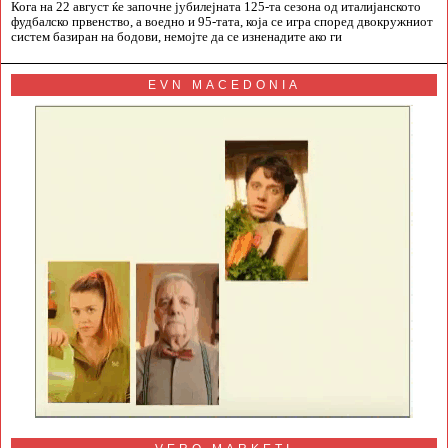
Кога на 22 август ќе започне јубилејната 125-та сезона од италијанското
фудбалско првенство, а воедно и 95-тата, која се игра според двокружниот
систем базиран на бодови, немојте да се изненадите ако ги
EVN MACEDONIA