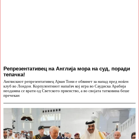
Репрезентативец на Англија мора на суд, поради
тепачка!
Англискиот репрезентативец Ајван Тони е обвинет за напад пред ноќен
клуб во Лондон. Корпулентниот напаѓач кој игра во Саудиска Арабија
неодамна се врати од Светското првенство, а во својата татковина беше
пречекан