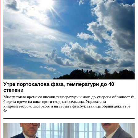
Утре портокалова фаза, температури до 40
степени
Многу топло време со високи температури и мала до умерена облачност ќе
биде за време на викендот и следната седмица. Управата за
хидрометеоролошки работи на својата фејсбук станица објави дека утре
ќе