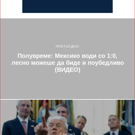
ПРЕТХОДНО
Полувреме: Мексико води со 1:0,
лесно можеше да биде и поубедливо
(ВИДЕО)
СЛЕДНО