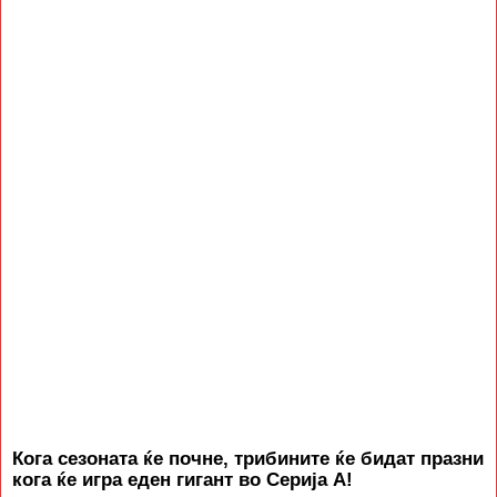
Кога сезоната ќе почне, трибините ќе бидат празни
кога ќе игра еден гигант во Серија А!