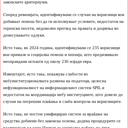
законските критериуми.
Според ревизијата, идентификувани се случаи на корисници кои
добиваат помош без да ги исполнуваат условите, недостаток на
теренски посети, недоволен преглед на правата и доцнења во
донесувањето одлуки.
Исто така, во 2024 година, идентификувани се 235 корисници
кои примале и социјална помош и пензија, што предизвикало
неоправдани исплати од околу 236 илјади евра.
Извештајот, исто така, покажува слабости во
меѓуинституционалната размена на податоци, целосна
нефункционалност на информацискиот систем SPIL и
недостаток на координација меѓу институциите, што довело до
случаи на погрешни плаќања и слаба контрола на корисниците.
Исто така, не постои унифициран систем за враќање на
средства добиени без законска основа, додека процедурите се
разликуваат од еден Центар за социјална работа до друг.