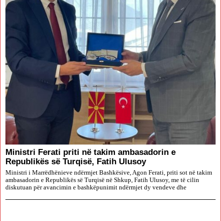
Ministri Ferati priti në takim ambasadorin e
Republikës së Turqisë, Fatih Ulusoy
Ministri i Marrëdhënieve ndërmjet Bashkësive, Agon Ferati, priti sot në takim
ambasadorin e Republikës së Turqisë në Shkup, Fatih Ulusoy, me të cilin
diskutuan për avancimin e bashkëpunimit ndërmjet dy vendeve dhe