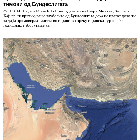
тимови од Бундеслигата
ФОТО: FC Bayern Munich/fb Претседателот на Баерн Минхен, Херберт
Хајнер, ги критикуваше клубовите од Бундеслигата дека не прават доволно
за да ја промовираат лигата во странство преку странски турнеи. 72-
годишникот зборуваше на