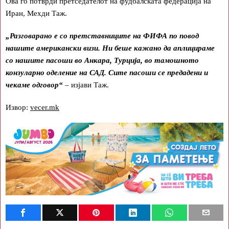
Ова го потврди претседателот на фудбалската федерација на
Иран, Мехди Таж.
„Разговарано е со претставниците на ФИФА по повод
нашите американски визи. Ни беше кажано да аплицираме
со нашите пасоши во Анкара, Турција, во тамошното
конзуларно оделение на САД. Сите пасоши се предадени и
чекаме одговор“
– изјави Таж.
Извор:
vecer.mk