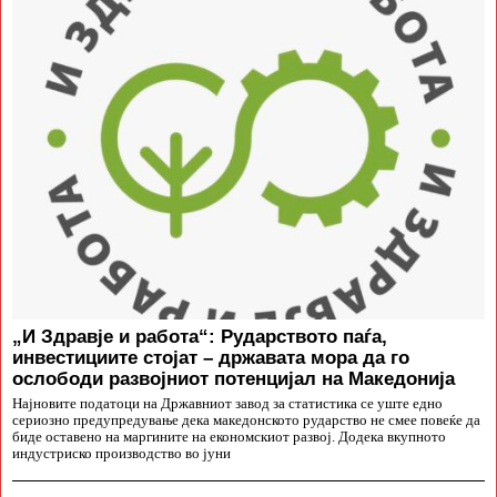
„И Здравје и работа“: Рударството паѓа,
инвестициите стојат – државата мора да го
ослободи развојниот потенцијал на Македонија
Најновите податоци на Државниот завод за статистика се уште едно
сериозно предупредување дека македонското рударство не смее повеќе да
биде оставено на маргините на економскиот развој. Додека вкупното
индустриско производство во јуни