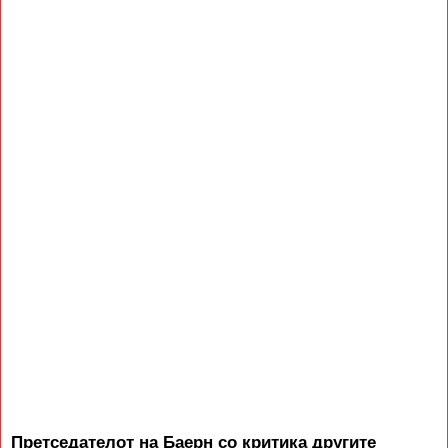
Претседателот на Баерн со критика другите