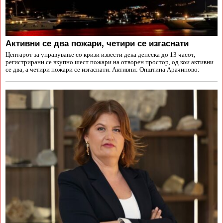
Aктивни се два пожари, четири се изгаснати
Центарот за управување со кризи извести дека денеска до 13 часот,
регистрирани се вкупно шест пожари на отворен простор, од кои активни
се два, а четири пожари се изгаснати. Активни: Општина Арачиново: