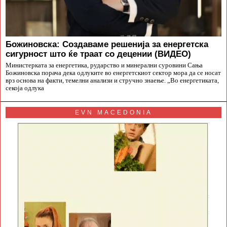
Божиновска: Создаваме решенија за енергетска
сигурност што ќе траат со децении (ВИДЕО)
Министерката за енергетика, рударство и минерални суровини Сања
Божиновска порача дека одлуките во енергетскиот сектор мора да се носат
врз основа на факти, темелни анализи и стручно знаење. „Во енергетиката,
секоја одлука
EVN MACEDONIA