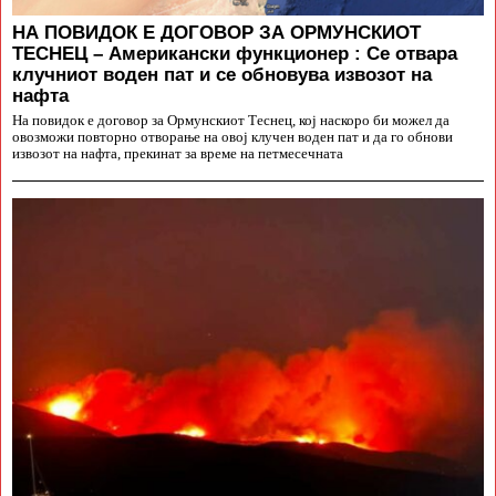
НА ПОВИДОК Е ДОГОВОР ЗА ОРМУНСКИОТ
ТЕСНЕЦ – Американски функционер : Се отвара
клучниот воден пат и се обновува извозот на
нафта
На повидок е договор за Ормунскиот Теснец, кој наскоро би можел да
овозможи повторно отворање на овој клучен воден пат и да го обнови
извозот на нафта, прекинат за време на петмесечната