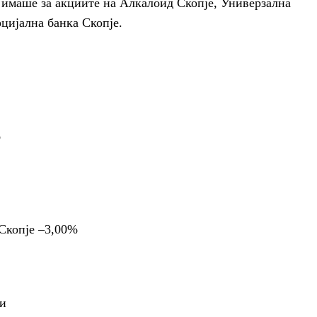
 имаше за акциите на Алкалоид Скопје, Универзална
цијална банка Скопје.
%
Скопје –3,00%
ри