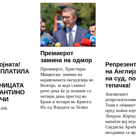
Премиерот
замина на одмор
ојната!
Репрезен
Премиерот, Христијан
 ПЛАТИЛА
на Англиј
Мицкоски, замина на
на суд, п
најавуваната екскурзија во
НИЦАТА
тепачка!
Белгија, за која самиот
рече дека ќе ја помине со
ФАНТИНО
Англискиот
четири дена престој во
ЛЧИ
репрезентативе
Бриж и четири во Брисел.
Тони е обвинет
Но од Владата за Телма
r.mk
пред ноќен клу
Лондон. Корпу
напаѓач кој игр
Саудиска Араб
неодамна се вр