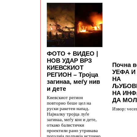
ФОТО + ВИДЕО |
НОВ УДАР ВРЗ
Почна в
КИЕВСКИОТ
УЕФА И
РЕГИОН – Тројца
НА
загинаа, меѓу нив
ЉУБОВ
и дете
НА ИН
Киевскиот регион
ДА МО
повторно беше цел на
руски ракетен напад.
Извор: vece
Најмалку тројца луѓе
загинаа, меѓу кои и дете,
откако балистички
проектили рано утринава
погодија подрачја источно