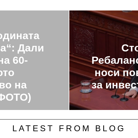
одината
а“: Дали
Ст
на 60-
Ребаланс
ото
носи по
во на
за инвес
(ФОТО)
LATEST FROM BLOG