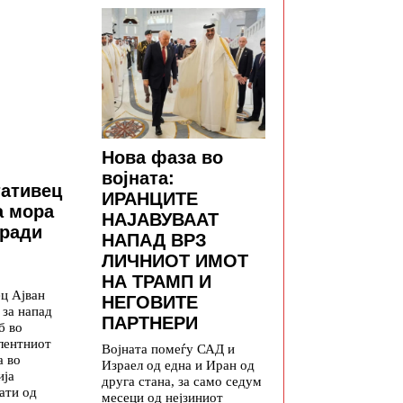
Нова фаза во
војната:
тативец
ИРАНЦИТЕ
а мора
НАЈАВУВААТ
оради
НАПАД ВРЗ
ЛИЧНИОТ ИМОТ
НА ТРАМП И
ц Ајван
НЕГОВИТЕ
 за напад
ПАРТНЕРИ
б во
лентниот
Војната помеѓу САД и
а во
Израел од една и Иран од
ија
друга стана, за само седум
ати од
месеци од нејзиниот