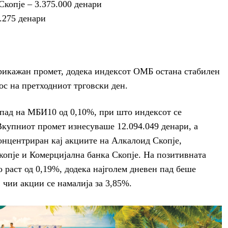
копје – 3.375.000 денари
9.275 денари
рикажан промет, додека индексот ОМБ остана стабилен
ос на претходниот трговски ден.
 пад на МБИ10 од 0,10%, при што индексот се
Вкупниот промет изнесуваше 12.094.049 денари, а
онцентриран кај акциите на Алкалоид Скопје,
опје и Комерцијална банка Скопје. На позитивната
о раст од 0,19%, додека најголем дневен пад беше
 чии акции се намалија за 3,85%.