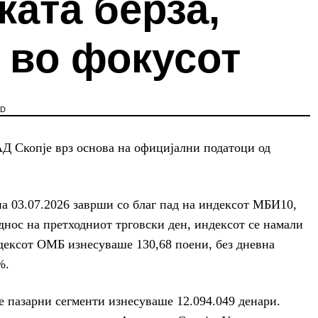
ата берза,
 во фокусот
AD
Д Скопје врз основа на официјални податоци од
а 03.07.2026 заврши со благ пад на индексот МБИ10,
однос на претходниот трговски ден, индексот се намали
ндексот ОМБ изнесуваше 130,68 поени, без дневна
%.
 пазарни сегменти изнесуваше 12.094.049 денари.