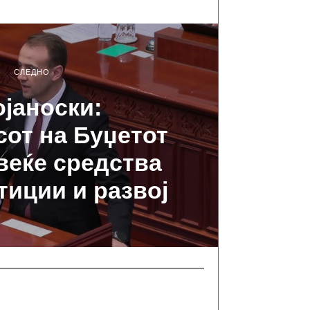
СЛЕДНО
ојаноски:
от на Буџетот
веќе средства
тиции и развој