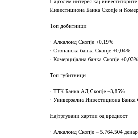
Најголем интерес кај инвеститорите
Инвестициона Банка Скопје и Комер
Топ добитници
· Алкалоид Скопје +0,19%
· Стопанска банка Скопје +0,04%
· Комерцијална банка Скопје +0,03
Топ губитници
· ТТК Банка АД Скопје –3,85%
· Универзална Инвестициона Банка 
Најтргувани хартии од вредност
· Алкалоид Скопје – 5.764.504 дена