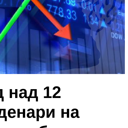
 над 12
денари на