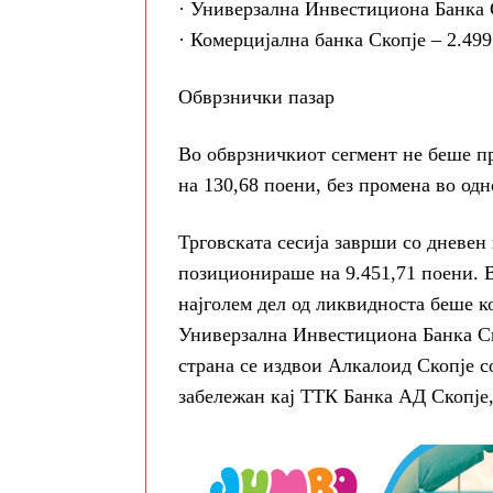
· Универзална Инвестициона Банка С
· Комерцијална банка Скопје – 2.49
Обврзнички пазар
Во обврзничкиот сегмент не беше п
на 130,68 поени, без промена во одн
Трговската сесија заврши со дневен
позиционираше на 9.451,71 поени. 
најголем дел од ликвидноста беше к
Универзална Инвестициона Банка Ск
страна се издвои Алкалоид Скопје с
забележан кај ТТК Банка АД Скопје,