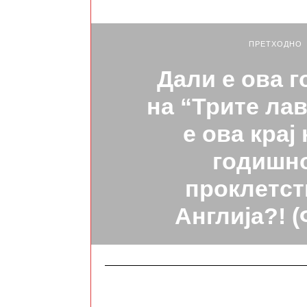
ПРЕТХОДНО
Дали е ова г
на “Трите лав
е ова крај 
годишн
проклетст
Англија?! 